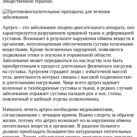
лекарственной терапии.
Артроз – это заболевание опорно-двигательного аппарата, оно
характеризуется разрушением хрящевой ткани и деформацией
суставов. Возникает в результате нарушения обмена веществ в
организме, неполноценным обеспечением сустава полезными
веществами. Кроме болезненных ощущений, появляются
подкожные отеки и опухоли в пораженной области.
Заболевание может передаваться по наследству или быть
приобретенным в процессе длительных физических нагрузок
на суставы. Артрозом страдают люди с избыточной массой
тела, деятельность которых связана с высокой подвижностью
и длительными нагрузками. Чаще всего артроз задевает
коленные и тазобедренные суставы и ткани, в редких случаях
заболевание поражает суставы пальцев рук и ног, стопы,
поясничный и шейный отделы позвоночника.
Начинать лечить артроз необходимо медикаментами,
согласованными с лечащим врачом. Важно следить за образом
жизни, потому что артроз возникает из-за нарушения обмена
питательных веществ в организме. В рационе больного
должно преобладать большинство натуральных питательных
веществ. Лечить заболевания опорно-двигательного аппарата