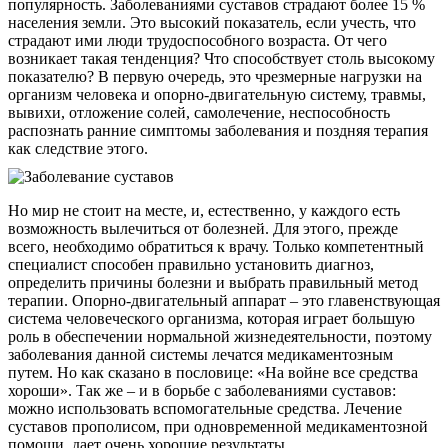
популярность. Заболеваниями суставов страдают более 15 %
населения земли. Это высокий показатель, если учесть, что
страдают ими люди трудоспособного возраста. От чего
возникает такая тенденция? Что способствует столь высокому
показателю? В первую очередь, это чрезмерные нагрузки на
организм человека и опорно-двигательную систему, травмы,
вывихи, отложение солей, самолечение, неспособность
распознать ранние симптомы заболевания и поздняя терапия
как следствие этого.
Но мир не стоит на месте, и, естественно, у каждого есть
возможность вылечиться от болезней. Для этого, прежде
всего, необходимо обратиться к врачу. Только компетентный
специалист способен правильно установить диагноз,
определить причины болезни и выбрать правильный метод
терапии. Опорно-двигательный аппарат – это главенствующая
система человеческого организма, которая играет большую
роль в обеспечении нормальной жизнедеятельности, поэтому
заболевания данной системы лечатся медикаментозным
путем. Но как сказано в пословице: «На войне все средства
хороши». Так же – и в борьбе с заболеваниями суставов:
можно использовать вспомогательные средства. Лечение
суставов прополисом, при одновременной медикаментозной
помощи, дает очень хорошие результаты.