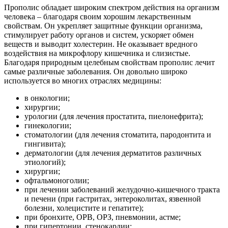
Прополис обладает широким спектром действия на организм
человека – благодаря своим хорошим лекарственным
свойствам. Он укрепляет защитные функции организма,
стимулирует работу органов и систем, ускоряет обмен
веществ и выводит холестерин. Не оказывает вредного
воздействия на микрофлору кишечника и слизистые.
Благодаря природным целебным свойствам прополис лечит
самые различные заболевания. Он довольно широко
используется во многих отраслях медицины:
в онкологии;
хирургии;
урологии (для лечения простатита, пиелонефрита);
гинекологии;
стоматологии (для лечения стоматита, пародонтита и
гингивита);
дерматологии (для лечения дерматитов различных
этиологий);
хирургии;
офтальмоноголии;
при лечении заболеваний желудочно-кишечного тракта
и печени (при гастритах, энтероколитах, язвенной
болезни, холецистите и гепатите);
при бронхите, ОРВ, ОРЗ, пневмонии, астме;
при гипертонии, стенокардии;