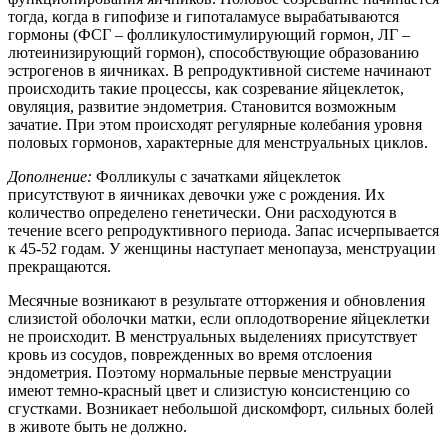
тогда, когда в гипофизе и гипоталамусе вырабатываются
гормоны (ФСГ – фолликулостимулирующий гормон, ЛГ –
лютеинизирующий гормон), способствующие образованию
эстрогенов в яичниках. В репродуктивной системе начинают
происходить такие процессы, как созревание яйцеклеток,
овуляция, развитие эндометрия. Становится возможным
зачатие. При этом происходят регулярные колебания уровня
половых гормонов, характерные для менструальных циклов.
Дополнение:
Фолликулы с зачатками яйцеклеток
присутствуют в яичниках девочки уже с рождения. Их
количество определено генетически. Они расходуются в
течение всего репродуктивного периода. Запас исчерпывается
к 45-52 годам. У женщины наступает менопауза, менструации
прекращаются.
Месячные возникают в результате отторжения и обновления
слизистой оболочки матки, если оплодотворение яйцеклетки
не происходит. В менструальных выделениях присутствует
кровь из сосудов, поврежденных во время отслоения
эндометрия. Поэтому нормальные первые менструации
имеют темно-красный цвет и слизистую консистенцию со
сгустками. Возникает небольшой дискомфорт, сильных болей
в животе быть не должно.