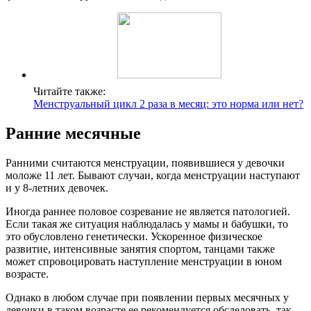
Читайте также:
Менструальный цикл 2 раза в месяц: это норма или нет?
Ранние месячные
Ранними считаются менструации, появившиеся у девочки
моложе 11 лет. Бывают случаи, когда менструации наступают
и у 8-летних девочек.
Иногда раннее половое созревание не является патологией.
Если такая же ситуация наблюдалась у мамы и бабушки, то
это обусловлено генетически. Ускоренное физическое
развитие, интенсивные занятия спортом, танцами также
может спровоцировать наступление менструации в юном
возрасте.
Однако в любом случае при появлении первых месячных у
девочки в таком возрасте ее рекомендуется обследовать, так