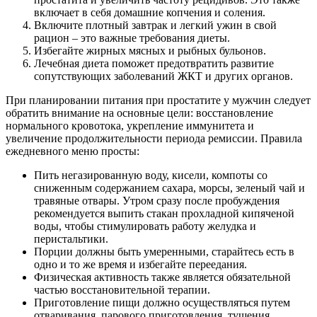
включает в себя домашние копчения и соления.
Включите плотный завтрак и легкий ужин в свой
рацион – это важные требования диеты.
Избегайте жирных мясных и рыбных бульонов.
Лечебная диета поможет предотвратить развитие
сопутствующих заболеваний ЖКТ и других органов.
При планировании питания при простатите у мужчин следует
обратить внимание на основные цели: восстановление
нормального кровотока, укрепление иммунитета и
увеличение продолжительности периода ремиссии. Правила
ежедневного меню просты:
Пить негазированную воду, кисели, компоты со
сниженным содержанием сахара, морсы, зеленый чай и
травяные отвары. Утром сразу после пробуждения
рекомендуется выпить стакан прохладной кипяченой
воды, чтобы стимулировать работу желудка и
перистальтики.
Порции должны быть умеренными, старайтесь есть в
одно и то же время и избегайте переедания.
Физическая активность также является обязательной
частью восстановительной терапии.
Приготовление пищи должно осуществляться путем
отваривания, парового приготовления, тушения,