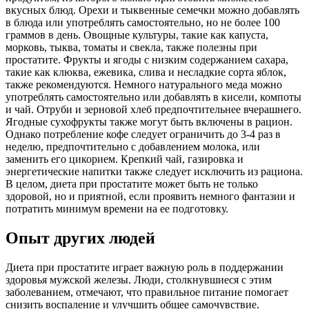
вкусных блюд. Орехи и тыквенные семечки можно добавлять
в блюда или употреблять самостоятельно, но не более 100
граммов в день. Овощные культуры, такие как капуста,
морковь, тыква, томаты и свекла, также полезны при
простатите. Фрукты и ягоды с низким содержанием сахара,
такие как клюква, ежевика, слива и несладкие сорта яблок,
также рекомендуются. Немного натурального меда можно
употреблять самостоятельно или добавлять в кисели, компоты
и чай. Отруби и зерновой хлеб предпочтительнее вчерашнего.
Ягодные сухофрукты также могут быть включены в рацион.
Однако потребление кофе следует ограничить до 3-4 раз в
неделю, предпочтительно с добавлением молока, или
заменить его цикорием. Крепкий чай, газировка и
энергетические напитки также следует исключить из рациона.
В целом, диета при простатите может быть не только
здоровой, но и приятной, если проявить немного фантазии и
потратить минимум времени на ее подготовку.
Опыт других людей
Диета при простатите играет важную роль в поддержании
здоровья мужской железы. Люди, столкнувшиеся с этим
заболеванием, отмечают, что правильное питание помогает
снизить воспаление и улучшить общее самочувствие.