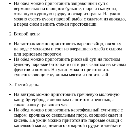
На обед можно приготовить заправочный суп с
вермишелью на овощном бульоне, пюре из капусты,
отварную куриную грудку и отвар из травы. На ужин
можно съесть кусок паровой рыбы с салатом из авокадо,
а перед сном выпить стакан простокваши.
Второй день:
На завтрак можно приготовить вареное яйцо, овсянку
на воде с молоком и тост из вчерашнего хлеба с сыром
или зерновым творогом.
На обед можно приготовить рисовый суп на постном
бульоне, паровые биточки из птицы с салатом из кислых
фруктов и компот. На ужин можно приготовить
тушеные овощи с куриным мясом и попить чай.
Третий день:
На завтрак можно приготовить гречневую молочную
кашу, бутерброд с овощным паштетом и зеленью, а
также чашку травяного чая.
На обед можно приготовить картофельный суп-пюре с
сыром, кролика со свекольным пюре, овощной салат и
кисель. На ужин можно приготовить паровые овощи с
капелькой масла, немного отварной грудки индейки и