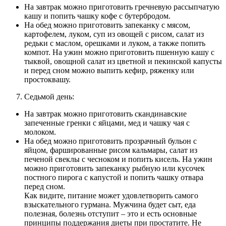
На завтрак можно приготовить гречневую рассыпчатую
кашу и попить чашку кофе с бутербродом.
На обед можно приготовить запеканку с мясом,
картофелем, луком, суп из овощей с рисом, салат из
редьки с маслом, орешками и луком, а также попить
компот. На ужин можно приготовить пшенную кашу с
тыквой, овощной салат из цветной и пекинской капусты
и перед сном можно выпить кефир, ряженку или
простоквашу.
Седьмой день:
На завтрак можно приготовить скандинавские
запеченные гренки с яйцами, мед и чашку чая с
молоком.
На обед можно приготовить прозрачный бульон с
яйцом, фаршированные рисом кальмары, салат из
печеной свеклы с чесноком и попить кисель. На ужин
можно приготовить запеканку рыбную или кусочек
постного пирога с капустой и попить чашку отвара
перед сном.
Как видите, питание может удовлетворить самого
взыскательного гурмана. Мужчина будет сыт, еда
полезная, болезнь отступит – это и есть основные
принципы поддержания диеты при простатите. Не