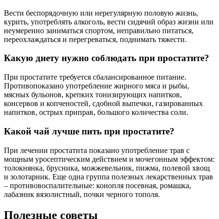
Вести беспорядочную или нерегулярную половую жизнь,
курить, употреблять алкоголь, вести сидячий образ жизни или
неумеренно заниматься спортом, неправильно питаться,
переохлаждаться и перегреваться, поднимать тяжести.
Какую диету нужно соблюдать при простатите?
При простатите требуется сбалансированное питание.
Противопоказано употребление жирного мяса и рыбы,
мясных бульонов, крепких тонизирующих напитков,
консервов и копченостей, сдобной выпечки, газированных
напитков, острых приправ, большого количества соли.
Какой чай лучше пить при простатите?
При лечении простатита показано употребление трав с
мощным уросептическим действием и мочегонным эффектом:
толокнянка, брусника, можжевельник, пижма, полевой хвощ
и золотарник. Еще одна группа полезных лекарственных трав
– противовоспалительные: конопля посевная, ромашка,
лабазник вязолистный, почки черного тополя.
Полезные советы