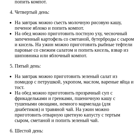
попить компот.
Четвертый день:
На завтрак можно съесть молочную рисовую кашу,
печеное яблоко и попить компот.
На обед можно приготовить постную уху, чесночный
запеченный картофель со сметаной, бутерброды с сыром
и кисель. На ужин можно приготовить рыбные тефтели
паровые со свежим салатом и попить кисель, взвар из
шиповника или яблочный компот.
Пятый день:
На завтрак можно приготовить зеленый салат из
помидор с петрушкой, укропом, маслом, вареные яйца и
тост.
На обед можно приготовить прозрачный суп с
фрикадельками и гренками, пшеничную кашу с
тушеными овощами, немного мармелада (для
диабетиков) и травяной чай. На ужин можно
приготовить отварную цветную капусту с тертым
сыром, сметаной и попить зеленый чай.
Шестой день: