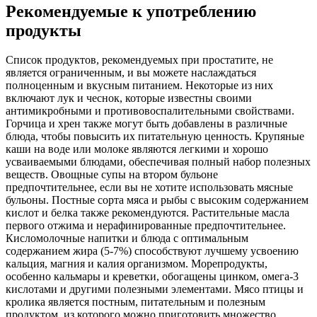
Рекомендуемые к употреблению
продукты
Список продуктов, рекомендуемых при простатите, не
является ограниченным, и вы можете наслаждаться
полноценным и вкусным питанием. Некоторые из них
включают лук и чеснок, которые известны своими
антимикробными и противовоспалительными свойствами.
Горчица и хрен также могут быть добавлены в различные
блюда, чтобы повысить их питательную ценность. Крупяные
каши на воде или молоке являются легкими и хорошо
усваиваемыми блюдами, обеспечивая полный набор полезных
веществ. Овощные супы на втором бульоне
предпочтительнее, если вы не хотите использовать мясные
бульоны. Постные сорта мяса и рыбы с высоким содержанием
кислот и белка также рекомендуются. Растительные масла
первого отжима и нерафинированные предпочтительнее.
Кисломолочные напитки и блюда с оптимальным
содержанием жира (5-7%) способствуют лучшему усвоению
кальция, магния и калия организмом. Морепродукты,
особенно кальмары и креветки, обогащены цинком, омега-3
кислотами и другими полезными элементами. Мясо птицы и
кролика является постным, питательным и полезным
продуктом, из которого можно приготовить множество