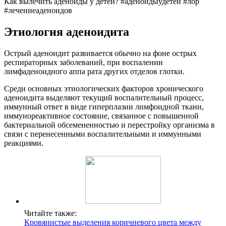
Как вылечить аденоиды у детей? #аденоидыудетей #лор
#лечениеаденоидов
Этиология аденоидита
Острый аденоидит развивается обычно на фоне острых
респираторных заболеваний, при воспалении
лимфаденоидного аппа рата других отделов глотки.
Среди основных этиологических факторов хронического
аденоидита выделяют текущий воспалительный процесс,
иммунный ответ в виде гиперплазии лимфоидной ткани,
иммунореактивное состояние, связанное с повышенной
бактериальной обсемененностью и перестройку организма в
связи с перенесенными воспалительными и иммунными
реакциями.
Читайте также:
Кровянистые выделения коричневого цвета между