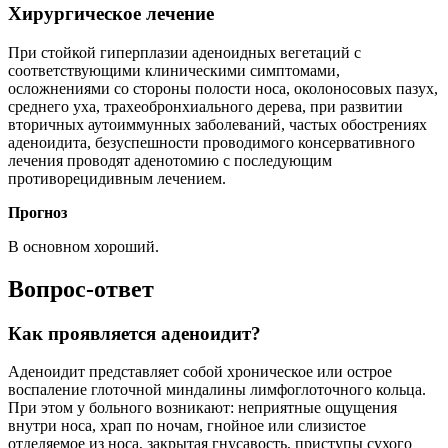
Хирургическое лечение
При стойкой гиперплазии аденоидных вегетаций с
соответствующими клиническими симптомами,
осложнениями со стороны полости носа, околоносовых пазух,
среднего уха, трахеобронхиального дерева, при развитии
вторичных аутоиммунных заболеваний, частых обострениях
аденоидита, безуспешности проводимого консервативного
лечения проводят аденотомию с последующим
противорецидивным лечением.
Прогноз
В основном хороший.
Вопрос-ответ
Как проявляется аденоидит?
Аденоидит представляет собой хроническое или острое
воспаление глоточной миндалины лимфоглоточного кольца.
При этом у больного возникают: неприятные ощущения
внутри носа, храп по ночам, гнойное или слизистое
отделяемое из носа, закрытая гнусавость, приступы сухого