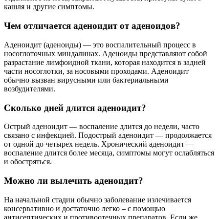
кашля и другие симптомы.
Чем отличается аденоидит от аденоидов?
Аденоидит (аденоиды) ― это воспалительный процесс в
носоглоточных миндалинах. Аденоиды представляют собой
разрастание лимфоидной ткани, которая находится в задней
части носоглотки, за носовыми проходами. Аденоидит
обычно вызван вирусными или бактериальными
возбудителями.
Сколько дней длится аденоидит?
Острый аденоидит — воспаление длится до недели, часто
связано с инфекцией. Подострый аденоидит — продолжается
от одной до четырех недель. Хронический аденоидит —
воспаление длится более месяца, симптомы могут ослабляться
и обостряться.
Можно ли вылечить аденоидит?
На начальной стадии обычно заболевание излечивается
консервативно и достаточно легко – с помощью
антисептических и противоотечных препаратов. Если же