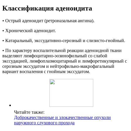
Классификация аденоидита
• Острый аденоидит (ретроназальная ангина).
• Хронический аденоидит.
• Катаральный, экссудативно-серозный и слизисто-гнойный.
• По характеру воспалительной реакции аденоидной ткани
выделяют лимфоцитарно-эозинофильный со слабой
экссудацией, лимфоплазмоцитарный и лимфоретикулярный с
серозным экссудатом и нейтрофильно-макрофагальный
вариант воспаления с гнойным экссудатом.
Читайте также:
Доброкачественные и злокачественные опухоли
наружного слухового прохода