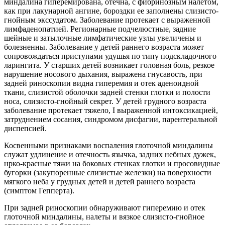
миндалина гиперемирована, отечна, с фибринозным налетом,
как при лакунарной ангине, бороздки ее заполнены слизисто-
гнойным экссудатом. Заболевание протекает с выраженной
лимфаденопатией. Регионарные подчелюстные, задние
шейные и затылочные лимфатические узлы увеличены и
болезненны. Заболевание у детей раннего возраста может
сопровождаться приступами удушья по типу подскладочного
ларингита. У старших детей возникает головная боль, резкое
нарушение носового дыхания, выражена гнусавость, при
задней риноскопии видна гиперемия и отек аденоидной
ткани, слизистой оболочки задней стенки глотки и полости
носа, слизисто-гнойный секрет. У детей грудного возраста
заболевание протекает тяжело, I выраженной интоксикацией,
затруднением сосания, синдромом дисфагии, парентеральной
диспепсией.
Косвенными признаками воспаления глоточной миндалины
служат удлинение и отечность язычка, задних небных дужек,
нрко-красные тяжи на боковых стенках глотки и просовидные
бугорки (закупоренные слизистые железки) на поверхности
мягкого неба у грудных детей и детей раннего возраста
(симптом Гепперта).
При задней риноскопии обнаруживают гиперемию и отек
глоточной миндалины, налеты и вязкое слизисто-гнойное