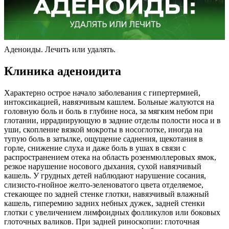
Аденоиды. Лечить или удалять.
Клиника аденоидита
Характерно острое начало заболевания с гипертермией,
интоксикацией, навязчивым кашлем. Больные жалуются на
головную боль и боль в глубине носа, за мягким небом при
глотании, иррадиирующую в задние отделы полости носа и в
уши, скопление вязкой мокроты в носоглотке, иногда на
тупую боль в затылке, ощущение саднения, щекотания в
горле, снижение слуха и даже боль в ушах в связи с
распространением отека на область розенмюллеровых ямок,
резкое нарушение носового дыхания, сухой навязчивый
кашель. У грудных детей наблюдают нарушение сосания,
слизисто-гнойное желто-зеленоватого цвета отделяемое,
стекающее по задней стенке глотки, навязчивый влажный
кашель, гиперемию задних небных дужек, задней стенки
глотки с увеличением лимфоидных фолликулов или боковых
глоточных валиков. При задней риноскопии: глоточная