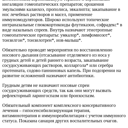
ингаляции гомеопатических препаратов; орошения
эмульсиями каланхоэ, прополиса, эвкалипта; закапывание в
нос лечебных растворов и масел, применение
иммуномодуляторов. Широко используют топические
интраназальные глюкокортикоиды флутиказон, софрадекс* в
виде назальных спреев. Внутрь назначают этиотропные
гомеопатические препараты: умкалор*, лимфомиозот*,
тонзилгон*, тонзилотрен*, иов-малыш*.
Обязательно проводят мероприятия по восстановлению
носового дыхания (отсасывание отделяемого из носа у
грудных детей и детей раннего возраста, закапывание
сосудосуживающих растворов, колларгола* или серебра
протеината, содово-танниновых капель. При подозрении на
развитие осложнений назначают антибиотики.
Грудным детям не назначают носовые спреи
сосудосуживающих средств, так как они могут вызвать
рефлекторный ларингоспазм или бронхоспазм.
Обязательный компонент комплексного консервативного
лечения – гипосенсибилизирующая терапия,
витаминотерапия и иммунореабилитация с учетом иммунного
статуса. Показана санация других воспалительных очагов.