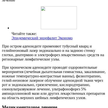
лечение
Читайте также:
Эпидемический энцефалит Экономо
При остром аденоидите применяют тубусный кварц и
гелийнеоновый лазер эндоназально и на заднюю стенку
глотки, диатермию и электрофорез лекарственных средств на
регионарные лимфатические узлы.
При хроническом аденоидите проводят оздоровительные
мероприятия (лечебная дыхательная гимнастика, закаливание,
ножные температурно-контрастные ванны), физиотерапию,
гелий-неоновое лазерное облучение аденоидной ткани через
рот и эндоназально, грязелечение, кислородтерапию,
озоноультразвуковое лечение, ультрафонофорез 5%
ампициллиновой мази или других лекарственных препаратов
на область верхних шейных лимфатических узлов.
Медикаментозное лечение