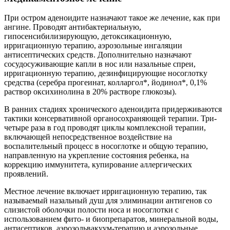
При остром аденоидите назначают такое же лечение, как при
ангине. Проводят антибактериальную,
гипосенсибилизирующую, детоксикационную,
ирригационную терапию, аэрозольные ингаляции
антисептических средств. Дополнительно назначают
сосудосуживающие капли в нос или назальные спреи,
ирригационную терапию, дезинфицирующие носоглотку
средства (серебра прогеинат, колларгол*, йодинол*, 0,1%
раствор оксихинолина в 20% растворе глюкозы).
В ранних стадиях хронического аденоидита придерживаются
тактики консервативной органосохраняющей терапии. Три-
четыре раза в год проводят циклы комплексной терапии,
включающей непосредственное воздействие на
воспалительный процесс в носоглотке и общую терапию,
направленную на укрепление состояния ребенка, на
коррекцию иммунитета, купирование аллергических
проявлений.
Местное лечение включает ирригационную терапию, так
называемый назальный душ для элиминации антигенов со
слизистой оболочки полости носа и носоглотки с
использованием фито- и биопрепаратов, минеральной воды,
антисептиков, аэрозольвакуум-терапию и аэрозольные