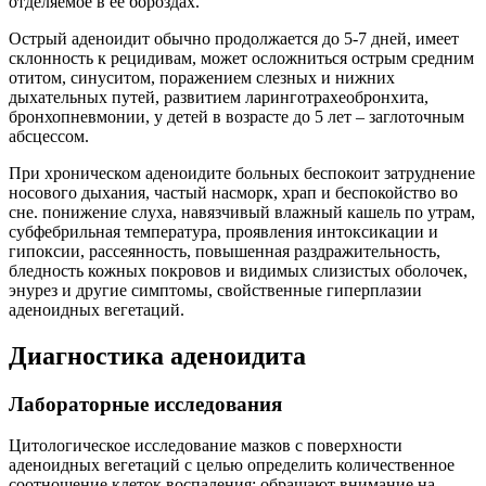
отделяемое в ее бороздах.
Острый аденоидит обычно продолжается до 5-7 дней, имеет
склонность к рецидивам, может осложниться острым средним
отитом, синуситом, поражением слезных и нижних
дыхательных путей, развитием ларинготрахеобронхита,
бронхопневмонии, у детей в возрасте до 5 лет – заглоточным
абсцессом.
При хроническом аденоидите больных беспокоит затруднение
носового дыхания, частый насморк, храп и беспокойство во
сне. понижение слуха, навязчивый влажный кашель по утрам,
субфебрильная температура, проявления интоксикации и
гипоксии, рассеянность, повышенная раздражительность,
бледность кожных покровов и видимых слизистых оболочек,
энурез и другие симптомы, свойственные гиперплазии
аденоидных вегетаций.
Диагностика аденоидита
Лабораторные исследования
Цитологическое исследование мазков с поверхности
аденоидных вегетаций с целью определить количественное
соотношение клеток воспаления; обращают внимание на