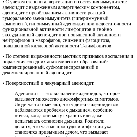
• С учетом степени аллергизации и состояния иммунитета:
аденоидит с выраженным аллергическим компонентом,
аденоидит с преобладанием активности реакций
гуморального звена иммунитета (гипериммунный
компонент), гипоиммунный аденоидит при недостаточности
функциональной активности лимфоцитов и гнойно-
экссудативный аденоидит при повышенной активности
нейтрофилов и макрофагов, снижении фагоцитоза,
повышенной киллерной активности Т-лимфоцитов.
• По степени выраженности местных признаков воспаления и
поражения соседних анатомических образований:
компенсированный, субкомпенсированный и
декомпенсированный аденоидит.
• Поверхностный и лакунарный аденоидит.
Аденоидит — это воспаление аденоидов, которое
вызывает множество дискомфортных симптомов.
Люди часто отмечают, что у детей с аденоидитом
наблюдаются проблемы с дыханием, особенно
ночью, когда они могут храпеть или даже
испытывать остановки дыхания. Родители
делятся, что частые простуды и инфекции уха
становятся привычным делом, что вызывает