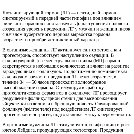
Лютеинизирующий гормон (ЛГ) — пептидный гормон,
синтезируемый в передней части гипофиза под влиянием
рилизинг-гормонов гипоталамуса. До наступления полового
созревания уровень продукции ЛГ у мужчин и женщин низок,
с началом пубертатного периода выработка гормона
возрастает и приобретает цикличный характер.
В организме женщины ЛГ активирует синтез эстрогена и
прогестерона, способствует наступлению овуляции. В
фолликулярной фазе менструального цикла (МЦ) гормон
секретируется в небольших количествах и влияет на развитие
зарождающихся фолликулов. По достижению доминантным
фолликулом зрелости продукция ЛГ резко возрастает, в
течение 34 — 50 часов происходит волнообразное
высвобождение гормона. Стимулируя выработку
протеолитических ферментов в фолликуле, ЛГ провоцирует
разрушение фолликулярной стенки для высвобождения
яйцеклетки из яичника в брюшную полость. Овулировавший
фолликул (жёлтое тело) под воздействием ЛГ синтезирует
прогестерон и эстроген, подготавливая матку к беременности.
В организме мужчины ЛГ стимулирует пролиферацию и рост
клеток Лейдига, продуцирующих тестостерон. Продукция