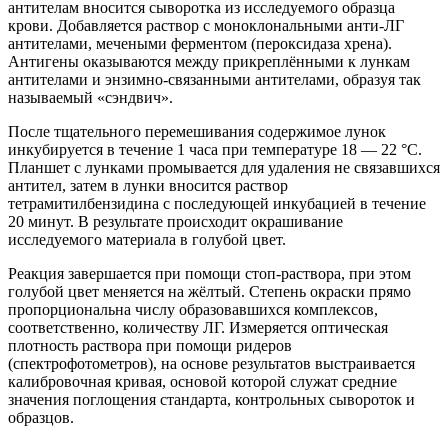
антителам вносится сыворотка из исследуемого образца
крови. Добавляется раствор с моноклональными анти-ЛГ
антителами, мечеными ферментом (пероксидаза хрена).
Антигены оказываются между прикреплёнными к лункам
антителами и энзимно-связанными антителами, образуя так
называемый «сэндвич».
После тщательного перемешивания содержимое лунок
инкубируется в течение 1 часа при температуре 18 — 22 °С.
Планшет с лунками промывается для удаления не связавшихся
антител, затем в лунки вносится раствор
тетрамитилбензидина с последующей инкубацией в течение
20 минут. В результате происходит окрашивание
исследуемого материала в голубой цвет.
Реакция завершается при помощи стоп-раствора, при этом
голубой цвет меняется на жёлтый. Степень окраски прямо
пропорциональна числу образовавшихся комплексов,
соответственно, количеству ЛГ. Измеряется оптическая
плотность раствора при помощи ридеров
(спектрофотометров), на основе результатов выстраивается
калибровочная кривая, основой которой служат средние
значения поглощения стандарта, контрольных сывороток и
образцов.