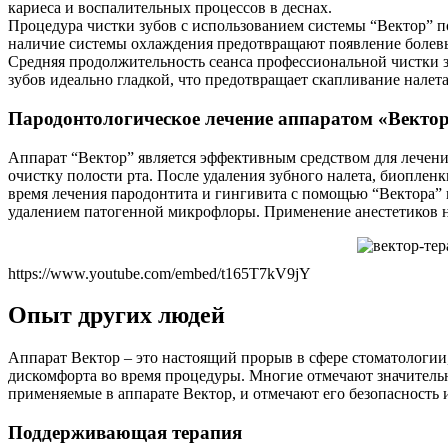
кариеса и воспалительных процессов в деснах.
Процедура чистки зубов с использованием системы “Вектор” по
наличие системы охлаждения предотвращают появление болев
Средняя продолжительность сеанса профессиональной чистки з
зубов идеально гладкой, что предотвращает скапливание налета
Пародонтологическое лечение аппаратом «Векто
Аппарат “Вектор” является эффективным средством для лечени
очистку полости рта. После удаления зубного налета, биоплен
время лечения пародонтита и гингивита с помощью “Вектора” п
удалением патогенной микрофлоры. Применение анестетиков не 
https://www.youtube.com/embed/t165T7kV9jY
Опыт других людей
Аппарат Вектор – это настоящий прорыв в сфере стоматологии,
дискомфорта во время процедуры. Многие отмечают значительн
применяемые в аппарате Вектор, и отмечают его безопасность
Поддерживающая терапия