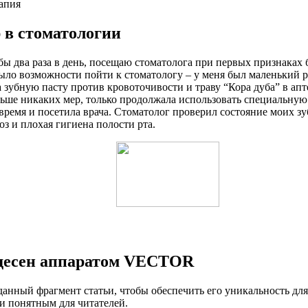
 в стоматологии
бы два раза в день, посещаю стоматолога при первых признаках 
 было возможности пойти к стоматологу – у меня был маленький 
зубную пасту против кровоточивости и траву “Кора дуба” в апте
ьше никаких мер, только продолжала использовать специальную п
 время и посетила врача. Стоматолог проверил состояние моих з
з и плохая гигиена полости рта.
й десен аппаратом VECTOR
анный фрагмент статьи, чтобы обеспечить его уникальность для
и понятным для читателей.