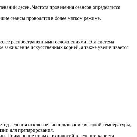
еваний десен. Частота проведения сеансов определяется
щие сеансы проводятся в более мягком режиме.
иболее распространенными осложнениями. Эта система
ное заживление искусственных корней, а также увеличивается
метод лечения исключает использование высокой температуры,
нзии для препарирования.
зии. Применение новых технологий в лечении кариеса