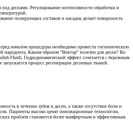
я под деснами. Регулирование интенсивности обработки и
емпературой.
зование полирующих составов и насадок делает поверхность
 Перед началом процедуры необходимо провести гигиеническую
ей пародонта. Каким образом “Вектор” полезен для десен? Во
lish Fluid). Гидродинамический эффект сочетается с бережным
е запускается процесс регенерации десневых тканей.
ность в лечении зубов и десен, а также отсутствие боли и
нсов. Пациенты высоко ценят инновационные технологии,
ческих проблем становится более комфортным и эффективным.