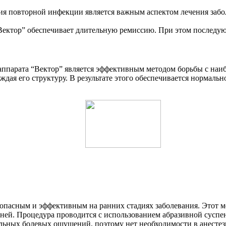
я повторной инфекции является важным аспектом лечения забол
Вектор” обеспечивает длительную ремиссию. При этом последую
 аппарата “Вектор” является эффективным методом борьбы с на
еждая его структуру. В результате этого обеспечивается нормаль
езопасным и эффективным на ранних стадиях заболевания. Этот 
аней. Процедура проводится с использованием абразивной суспе
ильных болевых ощущений, поэтому нет необходимости в анесте