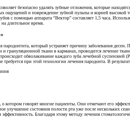
зволяет безопасно удалять зубные отложения, которые находятс
ых ощущений и повреждение зубной пульпы и корней высокой т
убов с помощью аппарата “Вектор” составляет 1,5 часа. Исполь
 на длительное время.
р»
я пародонтита, который устраняет причину заболевания десен.
ки и грануляционной ткани в карманах, проводится лечение ткан
роисходит обволакивание каждого зуба лечебной суспензией (Po
требуется при этой технологии лечения пародонта. В результат
 о котором говорят многие пациенты. Они отмечают его эффектив
ое улучшение состояния полости рта уже после нескольких сеа
 и эффективность. Благодаря этому методу лечения стоматологи