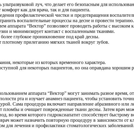
ь ультразвуковой луч, что делает его безопасным для использо
 комфорт как для врача, так и для пациента.
ведения профилактической чистки и предотвращения воспалител
транить воспалительные процессы на десне и провести терапию.
ием аппарата “Вектор” позволяют проводить работы с высоким 
тезии и минимизирует контакт с воспаленными тканями.
 более глубокое проникновение под край десны.
т плотному прилеганию мягких тканей вокруг зубов.
ания, некоторые из которых временного характера.
оступной для некоторых пациентов, но она оправдана хорошим р
льзованием аппарата “Вектор” могут занимать разное время, от 
 полости рта и изучает анамнез пациента, чтобы установить точ
дурой. Сама процедура включает направление абразивного или ле
ет пломбы и очищает поврежденные ткани десны. Затем врач мож
од, во время которого гидроксиапатит способствует быстрому в
 врач может назначить повторную процедуру в зависимости от к
ом для лечения и профилактики стоматологических заболеваний