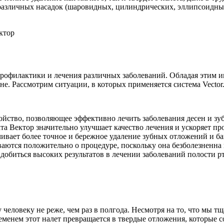
различных насадок (шаровидных, цилиндрических, эллипсоидны
.
профилактики и лечения различных заболеваний. Обладая этим 
не. Рассмотрим ситуации, в которых применяется система Vector
йство, позволяющее эффективно лечить заболевания десен и зу
та Вектор значительно улучшает качество лечения и ускоряет пр
чивает более точное и бережное удаление зубных отложений и ба
аются положительно о процедуре, поскольку она безболезненна 
обиться высоких результатов в лечении заболеваний полости рт
еловеку не реже, чем раз в полгода. Несмотря на то, что мы тщ
 временем этот налет превращается в твердые отложения, которы