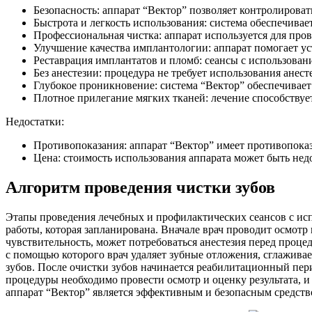
Безопасность: аппарат “Вектор” позволяет контролироват
Быстрота и легкость использования: система обеспечивает
Профессиональная чистка: аппарат используется для про
Улучшение качества имплантологии: аппарат помогает ус
Реставрация имплантатов и пломб: сеансы с использован
Без анестезии: процедура не требует использования анес
Глубокое проникновение: система “Вектор” обеспечивает
Плотное прилегание мягких тканей: лечение способствуе
Недостатки:
Противопоказания: аппарат “Вектор” имеет противопоказ
Цена: стоимость использования аппарата может быть нед
Алгоритм проведения чистки зубов
Этапы проведения лечебных и профилактических сеансов с испо
работы, которая запланирована. Вначале врач проводит осмотр
чувствительность, может потребоваться анестезия перед проце
с помощью которого врач удаляет зубные отложения, сглажива
зубов. После очистки зубов начинается реабилитационный пери
процедуры необходимо провести осмотр и оценку результата, и
аппарат “Вектор” является эффективным и безопасным средств