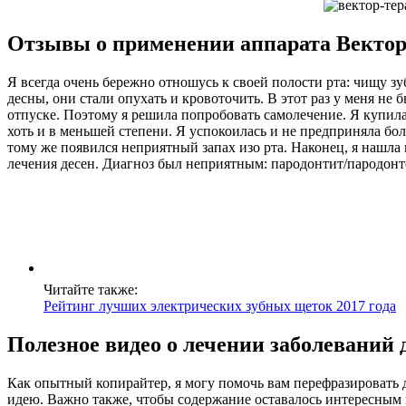
Отзывы о применении аппарата Вектор
Я всегда очень бережно отношусь к своей полости рта: чищу зу
десны, они стали опухать и кровоточить. В этот раз у меня не
отпуске. Поэтому я решила попробовать самолечение. Я купила 
хоть и в меньшей степени. Я успокоилась и не предприняла бол
тому же появился неприятный запах изо рта. Наконец, я нашла
лечения десен. Диагноз был неприятным: пародонтит/пародонто
Читайте также:
Рейтинг лучших электрических зубных щеток 2017 года
Полезное видео о лечении заболевани
Как опытный копирайтер, я могу помочь вам перефразировать д
идею. Важно также, чтобы содержание оставалось интересным 