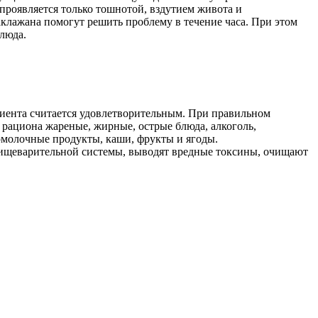
роявляется только тошнотой, вздутием живота и
клажана помогут решить проблему в течение часа. При этом
люда.
циента считается удовлетворительным. При правильном
 рациона жареные, жирные, острые блюда, алкоголь,
ломолочные продукты, каши, фрукты и ягоды.
пищеварительной системы, выводят вредные токсины, очищают