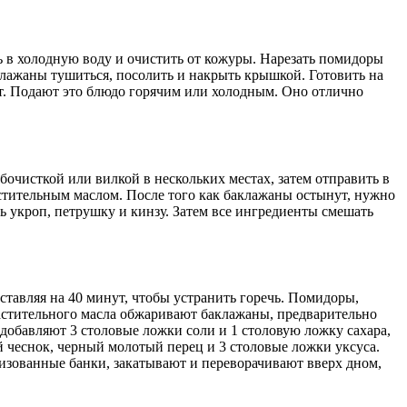
ь в холодную воду и очистить от кожуры. Нарезать помидоры
клажаны тушиться, посолить и накрыть крышкой. Готовить на
ут. Подают это блюдо горячим или холодным. Оно отлично
очисткой или вилкой в нескольких местах, затем отправить в
астительным маслом. После того как баклажаны остынут, нужно
ь укроп, петрушку и кинзу. Затем все ингредиенты смешать
тавляя на 40 минут, чтобы устранить горечь. Помидоры,
растительного масла обжаривают баклажаны, предварительно
добавляют 3 столовые ложки соли и 1 столовую ложку сахара,
 чеснок, черный молотый перец и 3 столовые ложки уксуса.
лизованные банки, закатывают и переворачивают вверх дном,