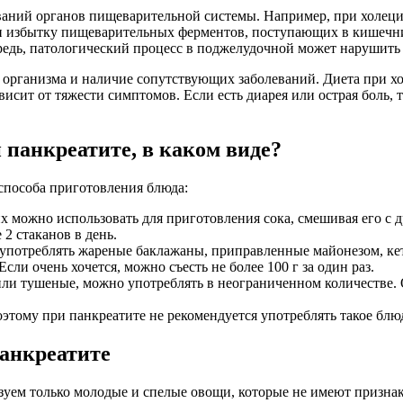
еваний органов пищеварительной системы. Например, при холец
ли избытку пищеварительных ферментов, поступающих в кишечни
редь, патологический процесс в поджелудочной может нарушить
 организма и наличие сопутствующих заболеваний. Диета при хо
ависит от тяжести симптомов. Если есть диарея или острая боль,
панкреатите, в каком виде?
 способа приготовления блюда:
 можно использовать для приготовления сока, смешивая его с 
2 стаканов в день.
я употреблять жареные баклажаны, приправленные майонезом, к
сли очень хочется, можно съесть не более 100 г за один раз.
или тушеные, можно употреблять в неограниченном количестве. О
тому при панкреатите не рекомендуется употреблять такое блю
панкреатите
зуем только молодые и спелые овощи, которые не имеют призна