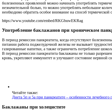
болезненных проявлений можно начинать употреблять термиче
незначительной болью, то можно употреблять небольшое колич
необходимо обратить особое внимание на способ термической 
https://www.youtube.com/embed/RKGbuwEKRag
Употребление баклажанов при хроническом панкр
В период ремиссии панкреатита, когда отсутствуют болезненн
питании работа поджелудочной железы не вызывает трудностей
газированные напитки, а также ограничить потребление шокола
В период ремиссии панкреатита баклажаны не только разреше
кровь, укрепляют иммунитет и улучшают состояние нервной с
Читайте также:
Диета 5п и 5а при панкреатите – особенности лечебного 
Баклажаны при холецистите