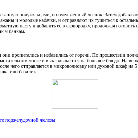
резанную полукольцами, и измельченный чеснок. Затем добавля
клажаны и молодые кабачки, и отправляют их тушиться к осталь
матную пасту и добавить ее в сковородку, продолжая готовить е
ьным банкам.
 они пропитались и избавились от горечи. По прошествии полч
растительном масле и выкладываются на большое блюдо. На верх
после чего отправляется в микроволновку или духовой шкаф на 
ушка или базилик.
ите поджелудочной железы