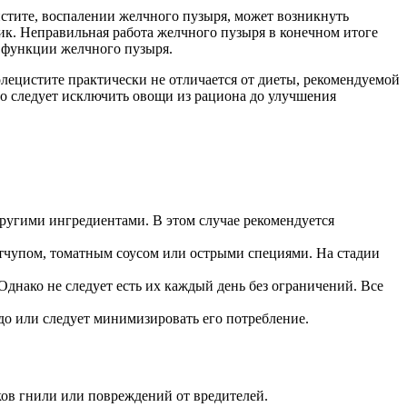
истите, воспалении желчного пузыря, может возникнуть
к. Неправильная работа желчного пузыря в конечном итоге
 функции желчного пузыря.
лецистите практически не отличается от диеты, рекомендуемой
 то следует исключить овощи из рациона до улучшения
другими ингредиентами. В этом случае рекомендуется
етчупом, томатным соусом или острыми специями. На стадии
днако не следует есть их каждый день без ограничений. Все
до или следует минимизировать его потребление.
ков гнили или повреждений от вредителей.