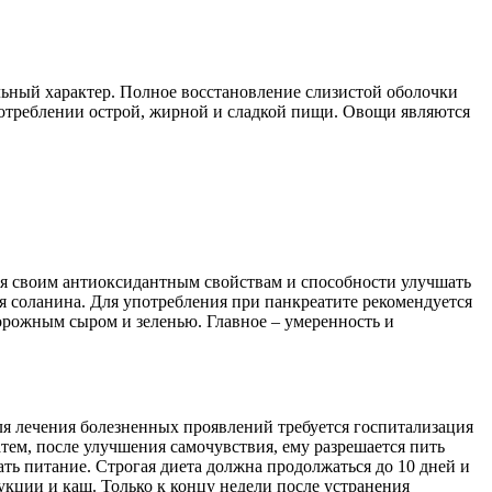
ьный характер. Полное восстановление слизистой оболочки
отреблении острой, жирной и сладкой пищи. Овощи являются
ря своим антиоксидантным свойствам и способности улучшать
я соланина. Для употребления при панкреатите рекомендуется
орожным сыром и зеленью. Главное – умеренность и
ля лечения болезненных проявлений требуется госпитализация
атем, после улучшения самочувствия, ему разрешается пить
ть питание. Строгая диета должна продолжаться до 10 дней и
кции и каш. Только к концу недели после устранения