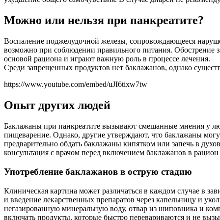
Можно или нельзя при панкреатите?
Воспаление поджелудочной железы, сопровождающееся нарушен
возможно при соблюдении правильного питания. Обострение з
основой рациона и играют важную роль в процессе лечения.
Среди запрещенных продуктов нет баклажанов, однако существ
https://www.youtube.com/embed/uJI6tixw7tw
Опыт других людей
Баклажаны при панкреатите вызывают смешанные мнения у люд
пищеварение. Однако, другие утверждают, что баклажаны могу
предварительно обдать баклажаны кипятком или запечь в духо
консультация с врачом перед включением баклажанов в рацион
Употребление баклажанов в острую стадию
Клиническая картина может различаться в каждом случае в за
и введение лекарственных препаратов через капельницу и уколы
негазированную минеральную воду, отвар из шиповника и комп
включать продукты, которые быстро перевариваются и не вызы