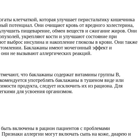
гаты клетчаткой, которая улучшает перистальтику кишечника
ный потенциал. Они очищают кровь от вредного холестерина,
 улучшить пищеварение, обмен веществ и сжигание жиров. Они
пухолей, укрепляют кости и улучшают состояние при
ают выброс инсулина и накопление глюкозы в крови. Они также
еутомлении. Баклажаны имеют мочегонный эффект и
к они не вызывают аллергических реакций.
отмечают, что баклажаны содержат витамины группы В,
екомендуется употреблять баклажаны в тушеном виде или
имости продукта, следует исключить их из рациона. Для
легкими для усвоения организмом.
 быть включены в рацион пациентов с проблемами
 Признаки аллергии могут включать сыпь на коже, диарею и