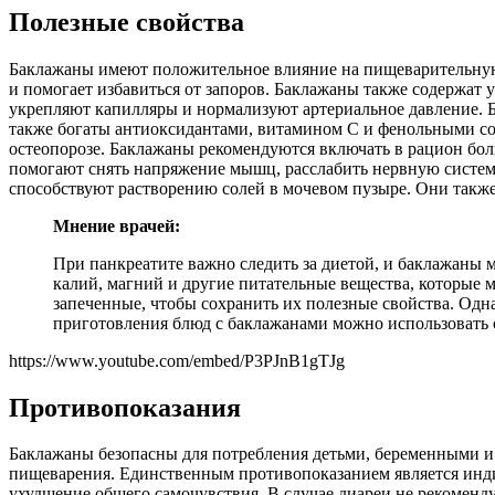
Полезные свойства
Баклажаны имеют положительное влияние на пищеварительную с
и помогает избавиться от запоров. Баклажаны также содержат
укрепляют капилляры и нормализуют артериальное давление. 
также богаты антиоксидантами, витамином С и фенольными со
остеопорозе. Баклажаны рекомендуются включать в рацион бол
помогают снять напряжение мышц, расслабить нервную систе
способствуют растворению солей в мочевом пузыре. Они также
Мнение врачей:
При панкреатите важно следить за диетой, и баклажаны
калий, магний и другие питательные вещества, которые 
запеченные, чтобы сохранить их полезные свойства. Одн
приготовления блюд с баклажанами можно использовать о
https://www.youtube.com/embed/P3PJnB1gTJg
Противопоказания
Баклажаны безопасны для потребления детьми, беременными 
пищеварения. Единственным противопоказанием является индив
ухудшение общего самочувствия. В случае диареи не рекоменд