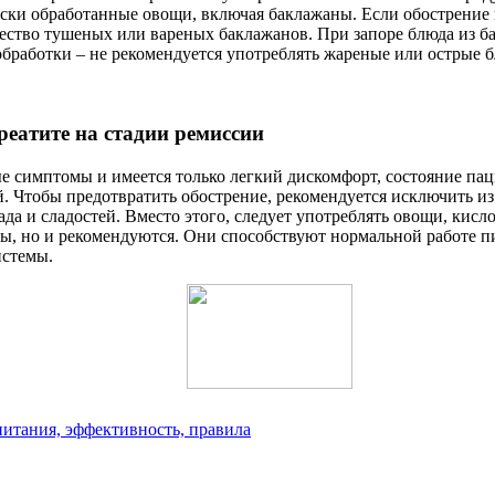
ски обработанные овощи, включая баклажаны. Если обострение п
ество тушеных или вареных баклажанов. При запоре блюда из ба
обработки – не рекомендуется употреблять жареные или острые б
еатите на стадии ремиссии
ые симптомы и имеется только легкий дискомфорт, состояние па
. Чтобы предотвратить обострение, рекомендуется исключить из
да и сладостей. Вместо этого, следует употреблять овощи, кис
ны, но и рекомендуются. Они способствуют нормальной работе 
истемы.
питания, эффективность, правила