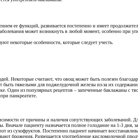
ием ее функций, развивается постепенно и имеет продолжител
аболевания может возникнуть в любой момент, особенно при уп
уют некоторые особенности, которые следует учесть.
ей. Некоторые считают, что овощ может быть полезен благода
т быть тяжелыми для поджелудочной железы из-за их содержани
вке. Один из популярных рецептов – запеченные баклажаны с тв
 при панкреатите.
висимости от причины и наличия сопутствующих заболеваний. Д
. Вначале пациенту назначается полное голодание на 1-3 дня, з
от из сухофруктов. Постепенно пациент начинает восстанавлива
вают брожения. Разрешается употребление кисломолочной проду