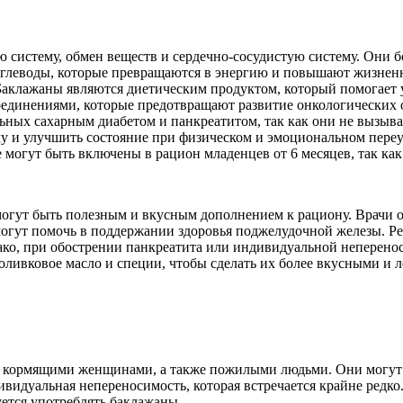
истему, обмен веществ и сердечно-сосудистую систему. Они бо
 углеводы, которые превращаются в энергию и повышают жизнен
Баклажаны являются диетическим продуктом, который помогает
единениями, которые предотвращают развитие онкологических о
ьных сахарным диабетом и панкреатитом, так как они не вызыв
му и улучшить состояние при физическом и эмоциональном пер
 могут быть включены в рацион младенцев от 6 месяцев, так ка
 могут быть полезным и вкусным дополнением к рациону. Врачи 
могут помочь в поддержании здоровья поджелудочной железы. Р
ако, при обострении панкреатита или индивидуальной неперенос
ливковое масло и специи, чтобы сделать их более вкусными и 
и кормящими женщинами, а также пожилыми людьми. Они могут
идуальная непереносимость, которая встречается крайне редко.
уется употреблять баклажаны.