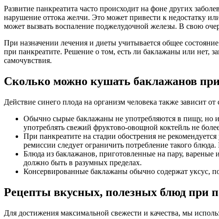
Развитие панкреатита часто происходит на фоне других забол
нарушение оттока желчи. Это может привести к недостатку и
может вызвать воспаление поджелудочной железы. В свою оче
При назначении лечения и диеты учитывается общее состояние
при панкреатите. Решение о том, есть ли баклажаны или нет, з
самочувствия.
Сколько можно кушать баклажанов при 
Действие синего плода на организм человека также зависит от
Обычно сырые баклажаны не употребляются в пищу, но их
употреблять свежий фруктово-овощной коктейль не более 
При панкреатите на стадии обострения не рекомендуетс
ремиссии следует ограничить потребление такого блюда. Е
Блюда из баклажанов, приготовленные на пару, вареные 
должно быть в разумных пределах.
Консервированные баклажаны обычно содержат уксус, поэ
Рецепты вкусных, полезных блюд при 
Для достижения максимальной свежести и качества, мы исполь