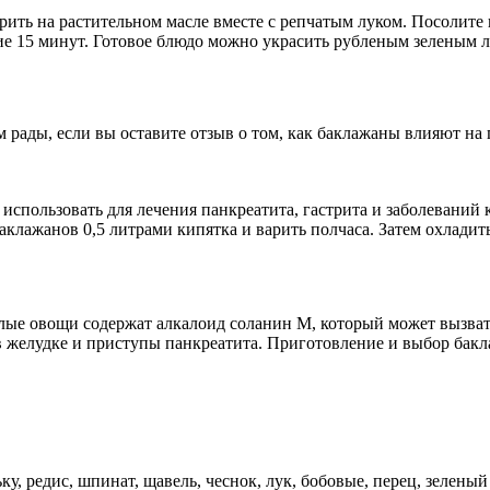
рить на растительном масле вместе с репчатым луком. Посолите 
ние 15 минут. Готовое блюдо можно украсить рубленым зеленым л
 рады, если вы оставите отзыв о том, как баклажаны влияют на 
спользовать для лечения панкреатита, гастрита и заболеваний 
лажанов 0,5 литрами кипятка и варить полчаса. Затем охладить 
елые овощи содержат алкалоид соланин М, который может вызват
в желудке и приступы панкреатита. Приготовление и выбор бакл
ку, редис, шпинат, щавель, чеснок, лук, бобовые, перец, зелен