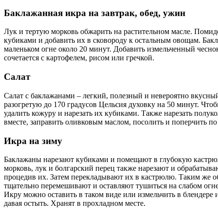
Баклажанная икра на завтрак, обед, ужин
Лук и тертую морковь обжарить на растительном масле. Помид
кубиками и добавить их в сковороду к остальным овощам. Бакл
маленьком огне около 20 минут. Добавить измельченный чеснок
сочетается с картофелем, рисом или гречкой.
Салат
Салат с баклажанами – легкий, полезный и невероятно вкусный
разогретую до 170 градусов Цельсия духовку на 50 минут. Чт
удалить кожуру и нарезать их кубиками. Также нарезать полук
вместе, заправить оливковым маслом, посолить и поперчить по 
Икра на зиму
Баклажаны нарезают кубиками и помещают в глубокую кастрюлю
морковь, лук и болгарский перец также нарезают и обрабатыв
процедив их. Затем перекладывают их в кастрюлю. Таким же о
тщательно перемешивают и оставляют тушиться на слабом огне
Икру можно оставить в таком виде или измельчить в блендере 
давая остыть. Хранят в прохладном месте.