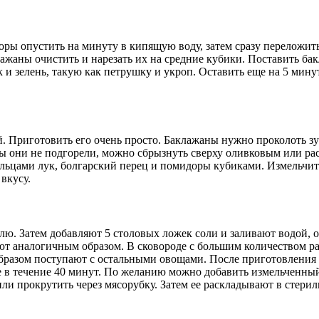
оры опустить на минуту в кипящую воду, затем сразу переложит
ажаны очистить и нарезать их на средние кубики. Поставить ба
 и зелень, такую как петрушку и укроп. Оставить еще на 5 мин
. Приготовить его очень просто. Баклажаны нужно проколоть зуб
обы они не подгорели, можно сбрызнуть сверху оливковым или р
ольцами лук, болгарский перец и помидоры кубиками. Измельчит
вкусу.
. Затем добавляют 5 столовых ложек соли и заливают водой, ос
ают аналогичным образом. В сковороде с большим количеством 
бразом поступают с остальными овощами. После приготовления 
 в течение 40 минут. По желанию можно добавить измельченный
или прокрутить через мясорубку. Затем ее раскладывают в стери