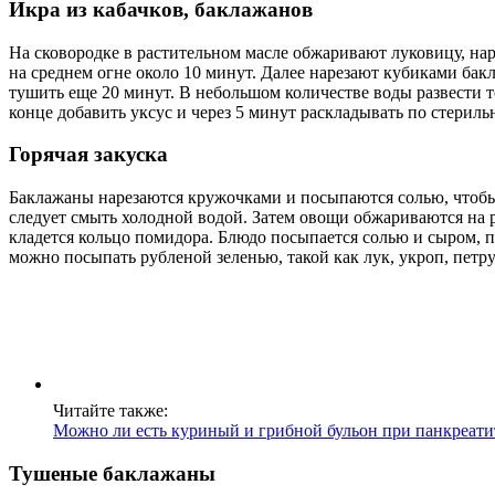
Икра из кабачков, баклажанов
На сковородке в растительном масле обжаривают луковицу, на
на среднем огне около 10 минут. Далее нарезают кубиками ба
тушить еще 20 минут. В небольшом количестве воды развести то
конце добавить уксус и через 5 минут раскладывать по стерил
Горячая закуска
Баклажаны нарезаются кружочками и посыпаются солью, чтобы
следует смыть холодной водой. Затем овощи обжариваются на 
кладется кольцо помидора. Блюдо посыпается солью и сыром, 
можно посыпать рубленой зеленью, такой как лук, укроп, петр
Читайте также:
Можно ли есть куриный и грибной бульон при панкреат
Тушеные баклажаны