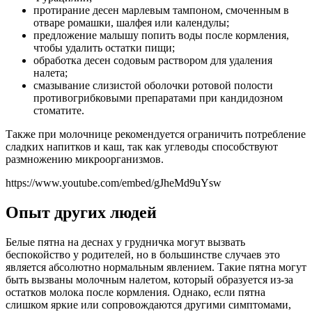
протирание десен марлевым тампоном, смоченным в
отваре ромашки, шалфея или календулы;
предложение малышу попить воды после кормления,
чтобы удалить остатки пищи;
обработка десен содовым раствором для удаления
налета;
смазывание слизистой оболочки ротовой полости
противогрибковыми препаратами при кандидозном
стоматите.
Также при молочнице рекомендуется ограничить потребление
сладких напитков и каш, так как углеводы способствуют
размножению микроорганизмов.
https://www.youtube.com/embed/gJheMd9uYsw
Опыт других людей
Белые пятна на деснах у грудничка могут вызвать
беспокойство у родителей, но в большинстве случаев это
является абсолютно нормальным явлением. Такие пятна могут
быть вызваны молочным налетом, который образуется из-за
остатков молока после кормления. Однако, если пятна
слишком яркие или сопровождаются другими симптомами,