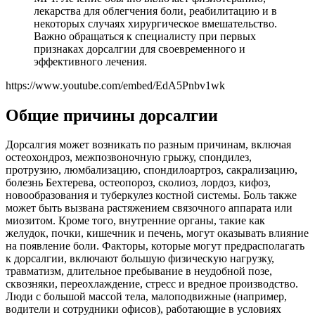
лекарства для облегчения боли, реабилитацию и в
некоторых случаях хирургическое вмешательство.
Важно обращаться к специалисту при первых
признаках дорсалгии для своевременного и
эффективного лечения.
https://www.youtube.com/embed/EdA5Pnbv1wk
Общие причины дорсалгии
Дорсалгия может возникать по разным причинам, включая
остеохондроз, межпозвоночную грыжу, спондилез,
протрузию, люмбализацию, спондилоартроз, сакрализацию,
болезнь Бехтерева, остеопороз, сколиоз, лордоз, кифоз,
новообразования и туберкулез костной системы. Боль также
может быть вызвана растяжением связочного аппарата или
миозитом. Кроме того, внутренние органы, такие как
желудок, почки, кишечник и печень, могут оказывать влияние
на появление боли. Факторы, которые могут предрасполагать
к дорсалгии, включают большую физическую нагрузку,
травматизм, длительное пребывание в неудобной позе,
сквозняки, переохлаждение, стресс и вредное производство.
Люди с большой массой тела, малоподвижные (например,
водители и сотрудники офисов), работающие в условиях