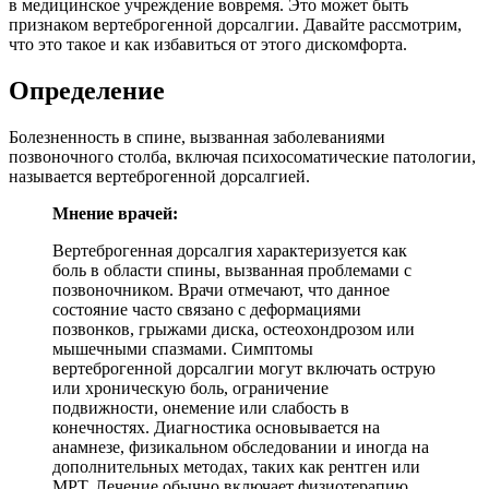
в медицинское учреждение вовремя. Это может быть
признаком вертеброгенной дорсалгии. Давайте рассмотрим,
что это такое и как избавиться от этого дискомфорта.
Определение
Болезненность в спине, вызванная заболеваниями
позвоночного столба, включая психосоматические патологии,
называется вертеброгенной дорсалгией.
Мнение врачей:
Вертеброгенная дорсалгия характеризуется как
боль в области спины, вызванная проблемами с
позвоночником. Врачи отмечают, что данное
состояние часто связано с деформациями
позвонков, грыжами диска, остеохондрозом или
мышечными спазмами. Симптомы
вертеброгенной дорсалгии могут включать острую
или хроническую боль, ограничение
подвижности, онемение или слабость в
конечностях. Диагностика основывается на
анамнезе, физикальном обследовании и иногда на
дополнительных методах, таких как рентген или
МРТ. Лечение обычно включает физиотерапию,