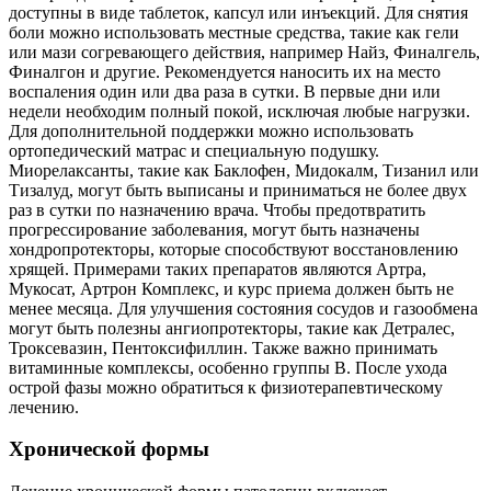
доступны в виде таблеток, капсул или инъекций. Для снятия
боли можно использовать местные средства, такие как гели
или мази согревающего действия, например Найз, Финалгель,
Финалгон и другие. Рекомендуется наносить их на место
воспаления один или два раза в сутки. В первые дни или
недели необходим полный покой, исключая любые нагрузки.
Для дополнительной поддержки можно использовать
ортопедический матрас и специальную подушку.
Миорелаксанты, такие как Баклофен, Мидокалм, Тизанил или
Тизалуд, могут быть выписаны и приниматься не более двух
раз в сутки по назначению врача. Чтобы предотвратить
прогрессирование заболевания, могут быть назначены
хондропротекторы, которые способствуют восстановлению
хрящей. Примерами таких препаратов являются Артра,
Мукосат, Артрон Комплекс, и курс приема должен быть не
менее месяца. Для улучшения состояния сосудов и газообмена
могут быть полезны ангиопротекторы, такие как Детралес,
Троксевазин, Пентоксифиллин. Также важно принимать
витаминные комплексы, особенно группы В. После ухода
острой фазы можно обратиться к физиотерапевтическому
лечению.
Хронической формы