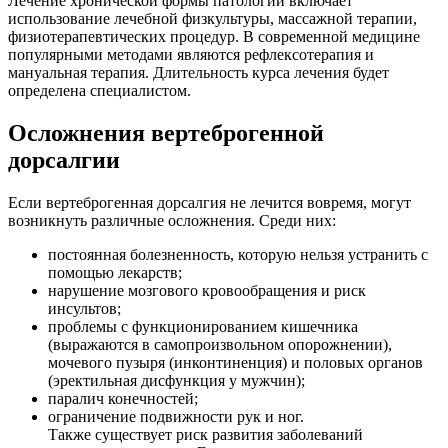
Лечение хронической формы патологии включает
использование лечебной физкультуры, массажной терапии,
физиотерапевтических процедур. В современной медицине
популярными методами являются рефлексотерапия и
мануальная терапия. Длительность курса лечения будет
определена специалистом.
Осложнения вертеброгенной
дорсалгии
Если вертеброгенная дорсалгия не лечится вовремя, могут
возникнуть различные осложнения. Среди них:
постоянная болезненность, которую нельзя устранить с
помощью лекарств;
нарушение мозгового кровообращения и риск
инсультов;
проблемы с функционированием кишечника
(выражаются в самопроизвольном опорожнении),
мочевого пузыря (инконтиненция) и половых органов
(эректильная дисфункция у мужчин);
паралич конечностей;
ограничение подвижности рук и ног.
Также существует риск развития заболеваний