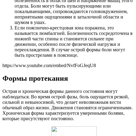
болезненность в области шеи и напряжение мышц этого
отдела. Боли могут быть пульсирующими или
покалывающими, сопровождаются головокружением,
неприятными ощущениями в затылочной области и
шумом в ушах.
Если пояснично-крестцовая зона поражена, это
называется люмбалгией. Болезненность сосредоточена в
нижней части спины и становится сильнее при
движении, особенно после физической нагрузки и
переохлаждения. В случае острой формы боли могут
быть прострелами в пояснице.
https://www.youtube.com/embed/NvfFoGJeqU8
Формы протекания
Острая и хроническая формы данного состояния могут
наблюдаться. Во время острой фазы, боль ощущается резкой,
сильной и невыносимой, что делает невозможным вести
обычный образ жизни. Движения становятся ограниченными.
Хроническая форма характеризуется умеренными болями,
которые присутствуют постоянно.