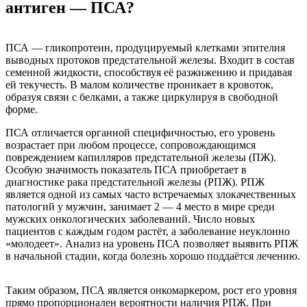
антиген — ПСА?
ПСА — гликопротеин, продуцируемый клетками эпителия
выводных протоков предстательной железы. Входит в состав
семенной жидкости, способствуя её разжижению и придавая
ей текучесть. В малом количестве проникает в кровоток,
образуя связи с белками, а также циркулируя в свободной
форме.
ПСА отличается органной специфичностью, его уровень
возрастает при любом процессе, сопровождающимся
повреждением капилляров предстательной железы (ПЖ).
Особую значимость показатель ПСА приобретает в
диагностике рака предстательной железы (РПЖ). РПЖ
является одной из самых часто встречаемых злокачественных
патологий у мужчин, занимает 2 — 4 место в мире среди
мужских онкологических заболеваний. Число новых
пациентов с каждым годом растёт, а заболевание неуклонно
«молодеет». Анализ на уровень ПСА позволяет выявить РПЖ
в начальной стадии, когда болезнь хорошо поддаётся лечению.
Таким образом, ПСА является онкомаркером, рост его уровня
прямо пропорционален вероятности наличия РПЖ. При