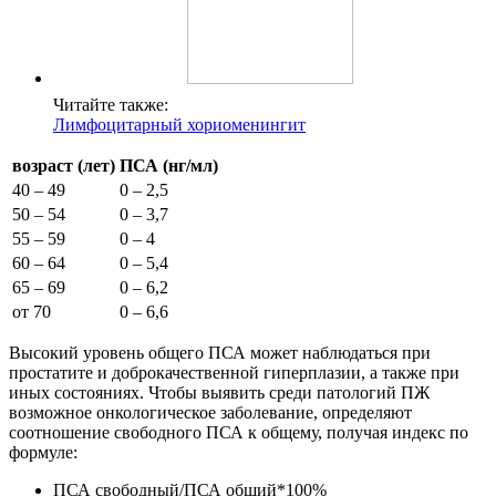
Читайте также:
Лимфоцитарный хориоменингит
возраст (лет)
ПСА (нг/мл)
40 – 49
0 – 2,5
50 – 54
0 – 3,7
55 – 59
0 – 4
60 – 64
0 – 5,4
65 – 69
0 – 6,2
от 70
0 – 6,6
Высокий уровень общего ПСА может наблюдаться при
простатите и доброкачественной гиперплазии, а также при
иных состояниях. Чтобы выявить среди патологий ПЖ
возможное онкологическое заболевание, определяют
соотношение свободного ПСА к общему, получая индекс по
формуле:
ПСА свободный/ПСА общий*100%