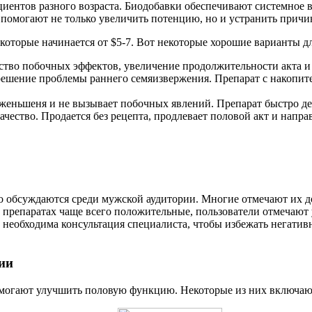
циентов разного возраста. Биодобавки обеспечивают системное
 помогают не только увеличить потенцию, но и устранить причи
которые начинается от $5-7. Вот некоторые хорошие варианты д
ество побочных эффектов, увеличение продолжительности акта
решение проблемы раннего семяизвержения. Препарат с накопите
еньшеня и не вызывает побочных явлений. Препарат быстро дей
ачество. Продается без рецепта, продлевает половой акт и нап
 обсуждаются среди мужской аудитории. Многие отмечают их до
их препаратах чаще всего положительные, пользователи отмечают
 необходима консультация специалиста, чтобы избежать негати
ии
омогают улучшить половую функцию. Некоторые из них включаю