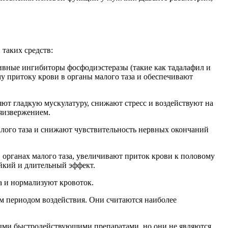
таких средств:
тивные ингибиторы фосфодиэстеразы (такие как тадалафил и
у притоку крови в органы малого таза и обеспечивают
ют гладкую мускулатуру, снижают стресс и воздействуют на
яизвержением.
алого таза и снижают чувствительность нервных окончаний
 органах малого таза, увеличивают приток крови к половому
йкий и длительный эффект.
а и нормализуют кровоток.
м периодом воздействия. Они считаются наиболее
мыми быстродействующими препаратами, но они не являются