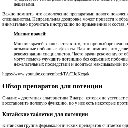
дешевыми.
Важно помнить, что самолечение препаратами нового поколени
специалистом. Неправильная дозировка может привести к обр
внимательно прочитать инструкцию по применению и состав, 
Мнение врачей:
Мнение врачей заключается в том, что при выборе недор
возможные побочные эффекты. Важно помнить, что дешеви
рекомендации специалистов. Часто врачи рекомендуют об
могут помочь улучшить потенцию без серьезных побочны
нежелательных последствий и добиться максимальной пол
https://www.youtube.com/embed/TAfTJqKeqak
Обзор препаратов для потенции
Сиалис – доступная альтернатива Виагре, которая не уступает 
восстановить половую функцию, но у нее есть некоторые проти
Китайские таблетки для потенции
Китайская группа фармакологических препаратов считается одн