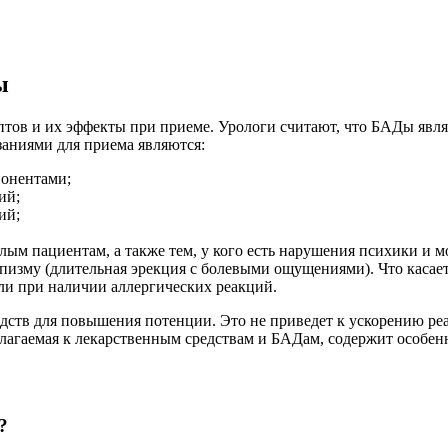
ы
тов и их эффекты при приеме. Урологи считают, что БАДы явля
заниями для приема являются:
понентами;
ий;
ий;
ым пациентам, а также тем, у кого есть нарушения психики и м
пизму (длительная эрекция с болевыми ощущениями). Что касае
ли при наличии аллергических реакций.
дств для повышения потенции. Это не приведет к ускорению ре
агаемая к лекарственным средствам и БАДам, содержит особен
?