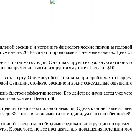
абильной эрекции и устранить физиологические причины половой
я уже через 20-30 минут и продолжается несколько часов. Цена от
ется принимать с едой. Он стимулирует сексуальную активность
вное напряжение и активизирует иммунитет. Цена от $10.
ывать во рту. Они могут быть приняты при проблемах с сердцем
овой функции, стойкую эрекцию и яркие сексуальные ощущения.
чень быстрой эффективностью. Его действие начинается уже чере
й половой акт. Цена от $8.
страняет симптомы половой немощи. Однако, он не является ле
ся до 36 часов, в зависимости от индивидуальных особенностей
енции без рецепта необходимо следовать инструкции по примен
ы. Кроме того, не все препараты для повышения потенции можн