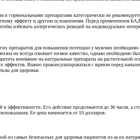
я и гормональными препаратами категорически не рекомендуетс
атному эффекту и другим осложнениям. Перед применением БАД
чтобы избежать аллергических реакций на индивидуально непе
огих препаратов для повышения потенции у мужчин необходимо 
зна не всегда означает низкое качество, однако необходимо бы
ратить внимание на натуральные препараты на растительной осно
х эффектов. Важно проконсультироваться с врачом перед начало
ьзы для здоровья.
ей в эффективности. Его действие продолжается до 36 часов, а с
вопоказания. Ее цена начинается от 10 долларов.
ой из самых безопасных для здоровья пациентов из-за их натур