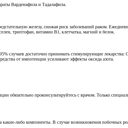
араты Варденафила и Тадалафила.
редстательную железу, снижая риск заболеваний раком. Ежеднев
елен, триптофан, витамин В1, клетчатка, магний и белок.
95% случаев достаточно принимать стимулирующие лекарства: С
средства от импотенции усиливают эффекты оксида азота.
ии обязательно проконсультируйтесь с врачом. Только специали
 на какие-либо компоненты. В случае возникновения побочных реа