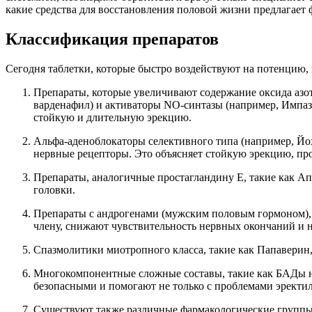
какие средства для восстановления половой жизни предлагает 
Классификация препаратов
Сегодня таблетки, которые быстро воздействуют на потенцию,
Препараты, которые увеличивают содержание оксида азот
варденафил) и активаторы NO-синтазы (например, Импаза
стойкую и длительную эрекцию.
Альфа-аденоблокаторы селективного типа (например, Йох
нервные рецепторы. Это объясняет стойкую эрекцию, пр
Препараты, аналогичные простагландину E, такие как А
головки.
Препараты с андрогенами (мужским половым гормоном), т
члену, снижают чувствительность нервных окончаний и 
Спазмолитики миотропного класса, такие как Папаверин,
Многокомпонентные сложные составы, такие как БАДы на
безопасными и помогают не только с проблемами эректи
Существуют также различные фармакологические группы 