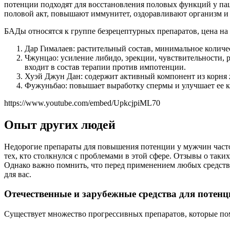
потенции подходят для восстановления половых функций у па
половой акт, повышают иммунитет, оздоравливают организм и
БАДы относятся к группе безрецептурных препаратов, цена на 
Дар Гималаев: растительный состав, минимальное колич
Чжунцао: усиление либидо, эрекции, чувствительности, 
входит в состав терапии против импотенции.
Хуэй Джун Дан: содержит активный компонент из корня ж
Фужуньбао: повышает выработку спермы и улучшает ее к
https://www.youtube.com/embed/UpkcjpiML70
Опыт других людей
Недорогие препараты для повышения потенции у мужчин часто
тех, кто столкнулся с проблемами в этой сфере. Отзывы о так
Однако важно помнить, что перед применением любых средств
для вас.
Отечественные и зарубежные средства для потенц
Существует множество прогрессивных препаратов, которые п