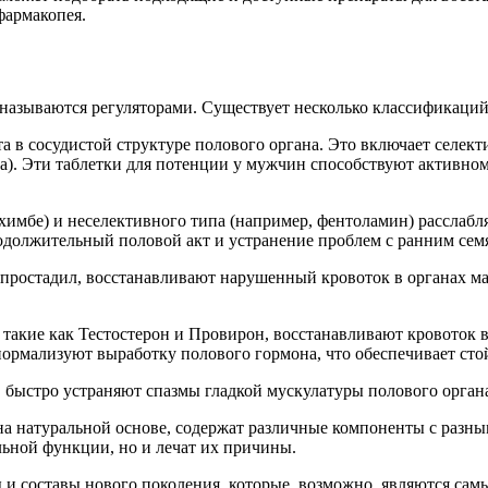
фармакопея.
 называются регуляторами. Существует несколько классификаций 
а в сосудистой структуре полового органа. Это включает селек
). Эти таблетки для потенции у мужчин способствуют активном
имбе) и неселективного типа (например, фентоламин) расслабля
одолжительный половой акт и устранение проблем с ранним сем
ппростадил, восстанавливают нарушенный кровоток в органах м
акие как Тестостерон и Провирон, восстанавливают кровоток в
нормализуют выработку полового гормона, что обеспечивает сто
 быстро устраняют спазмы гладкой мускулатуры полового орган
 натуральной основе, содержат различные компоненты с разны
льной функции, но и лечат их причины.
и составы нового поколения, которые, возможно, являются са