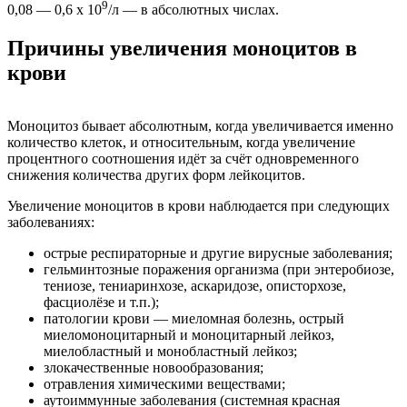
9
0,08 — 0,6 х 10
/л — в абсолютных числах.
Причины увеличения моноцитов в
крови
Моноцитоз бывает абсолютным, когда увеличивается именно
количество клеток, и относительным, когда увеличение
процентного соотношения идёт за счёт одновременного
снижения количества других форм лейкоцитов.
Увеличение моноцитов в крови наблюдается при следующих
заболеваниях:
острые респираторные и другие вирусные заболевания;
гельминтозные поражения организма (при энтеробиозе,
тениозе, тениаринхозе, аскаридозе, описторхозе,
фасциолёзе и т.п.);
патологии крови — миеломная болезнь, острый
миеломоноцитарный и моноцитарный лейкоз,
миелобластный и монобластный лейкоз;
злокачественные новообразования;
отравления химическими веществами;
аутоиммунные заболевания (системная красная