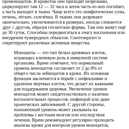
промоноцитов. В кровоток они приходят незрелыми,
циркулируют там 12 — 32 часа и затем часть из них погибает,
а часть выходит в ткани. Чаще всего это лимфатические узлы,
печень, лёгкие, селезёнка. В тканях они дозревают
окончательно, увеличиваются в размерах, иногда сливаются
друг с другом, образуя гигантские формы. Там они живут ещё
до 30 суток. Способны передвигаться к очагу воспаления или
внедрения чужеродных объектов. Синтезируют и
секретируют различные активные вещества.
Моноциты — это тип белых кровяных клеток,
играющих ключевую роль в иммунной системе
организма. Врачи отмечают, что нормальный
уровень моноцитов составляет от 2 до 8% от
общего числа лейкоцитов в крови. Их основная
функция заключается в борьбе с инфекциями и
удалении мертвых клеток, что делает их важными
для поддержания здоровья. Увеличение уровня
моноцитов может свидетельствовать о наличии
воспалительных процессов, инфекций или даже
хронических заболеваний. С другой стороны,
пониженный уровень может указывать на
проблемы с костным мозгом или последствия
лечения. Врачи рекомендуют регулярно проходить
анализы крови для контроля уровня моноцитов,