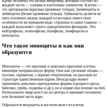
Кровь человека это целый микромир, который состоит из
жидкой части — плазмы и клеточных элементов. Клетки —
это эритроциты (красные кровяные тельца), тромбоциты и
лейкоциты (белые кровяные тельца). Лейкоциты делятся на
пять основных видов, каждый из которых имеет свои
особенности во внешнем виде, строении и самое главное —
каждый выполняет строго определённую функцию. Это
нейтрофилы, эозинофилы, базофилы, лимфоциты и
моноциты.
Что такое моноциты и как они
образуются
Моноциты — это крупные и довольно красивые клетки,
имеющие неправильную форму. Они как грозовые облака —
пухлые, сероватые, с хорошо очерченным, но рыхлым по
структуре единственным ядром. Иногда ядро может
принимать довольно причудливые формы (грецкого ореха,
бабочки, гриба, подковы и др.), но в норме оно похоже на боб.
Расположено чаще всего не по центру и занимает половину
или бо́льшую часть ядра.
Образуются моноциты в костном мозге из клеток