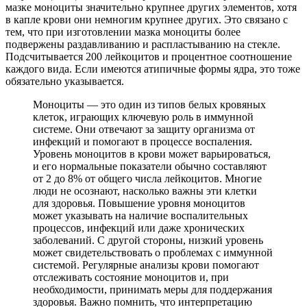
мазке моноциты значительно крупнее других элементов, хотя
в капле крови они немногим крупнее других. Это связано с
тем, что при изготовлении мазка моноциты более
подвержены раздавливанию и распластыванию на стекле.
Подсчитывается 200 лейкоцитов и процентное соотношение
каждого вида. Если имеются атипичные формы ядра, это тоже
обязательно указывается.
Моноциты — это один из типов белых кровяных
клеток, играющих ключевую роль в иммунной
системе. Они отвечают за защиту организма от
инфекций и помогают в процессе воспаления.
Уровень моноцитов в крови может варьироваться,
и его нормальные показатели обычно составляют
от 2 до 8% от общего числа лейкоцитов. Многие
люди не осознают, насколько важны эти клетки
для здоровья. Повышение уровня моноцитов
может указывать на наличие воспалительных
процессов, инфекций или даже хронических
заболеваний. С другой стороны, низкий уровень
может свидетельствовать о проблемах с иммунной
системой. Регулярные анализы крови помогают
отслеживать состояние моноцитов и, при
необходимости, принимать меры для поддержания
здоровья. Важно помнить, что интерпретацию