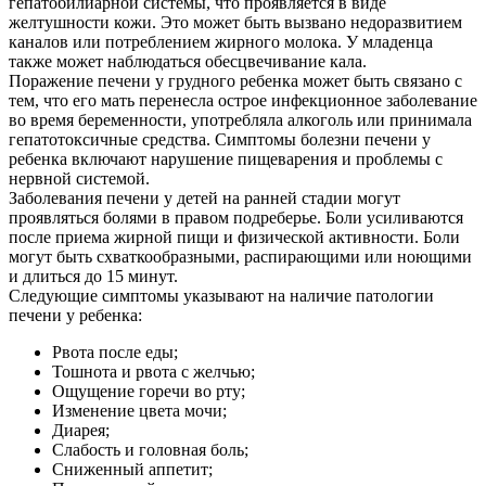
гепатобилиарной системы, что проявляется в виде
желтушности кожи. Это может быть вызвано недоразвитием
каналов или потреблением жирного молока. У младенца
также может наблюдаться обесцвечивание кала.
Поражение печени у грудного ребенка может быть связано с
тем, что его мать перенесла острое инфекционное заболевание
во время беременности, употребляла алкоголь или принимала
гепатотоксичные средства. Симптомы болезни печени у
ребенка включают нарушение пищеварения и проблемы с
нервной системой.
Заболевания печени у детей на ранней стадии могут
проявляться болями в правом подреберье. Боли усиливаются
после приема жирной пищи и физической активности. Боли
могут быть схваткообразными, распирающими или ноющими
и длиться до 15 минут.
Следующие симптомы указывают на наличие патологии
печени у ребенка:
Рвота после еды;
Тошнота и рвота с желчью;
Ощущение горечи во рту;
Изменение цвета мочи;
Диарея;
Слабость и головная боль;
Сниженный аппетит;