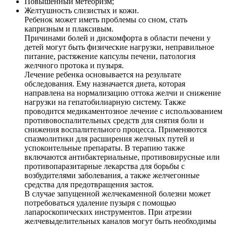
Повышенный метеоризм;
Желтушность слизистых и кожи.
Ребенок может иметь проблемы со сном, стать
капризным и плаксивым.
Причинами болей и дискомфорта в области печени у
детей могут быть физические нагрузки, неправильное
питание, растяжение капсулы печени, патология
желчного протока и пузыря.
Лечение ребенка основывается на результате
обследования. Ему назначается диета, которая
направлена на нормализацию оттока желчи и снижение
нагрузки на гепатобилиарную систему. Также
проводится медикаментозное лечение с использованием
противовоспалительных средств для снятия боли и
снижения воспалительного процесса. Применяются
спазмолитики для расширения желчных путей и
успокоительные препараты. В терапию также
включаются антибактериальные, противовирусные или
противопаразитарные лекарства для борьбы с
возбудителями заболевания, а также желчегонные
средства для предотвращения застоя.
В случае запущенной желчекаменной болезни может
потребоваться удаление пузыря с помощью
лапароскопических инструментов. При атрезии
желчевыделительных каналов могут быть необходимы