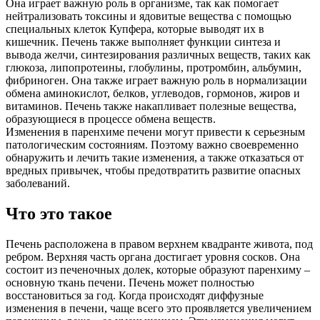
Она играет важную роль в организме, так как помогает
нейтрализовать токсины и ядовитые вещества с помощью
специальных клеток Купфера, которые выводят их в
кишечник. Печень также выполняет функции синтеза и
вывода желчи, синтезирования различных веществ, таких как
глюкоза, липопротеины, глобулины, протромбин, альбумин,
фибриноген. Она также играет важную роль в нормализации
обмена аминокислот, белков, углеводов, гормонов, жиров и
витаминов. Печень также накапливает полезные вещества,
образующиеся в процессе обмена веществ.
Изменения в паренхиме печени могут привести к серьезным
патологическим состояниям. Поэтому важно своевременно
обнаружить и лечить такие изменения, а также отказаться от
вредных привычек, чтобы предотвратить развитие опасных
заболеваний.
Что это такое
Печень расположена в правом верхнем квадранте живота, под
ребром. Верхняя часть органа достигает уровня сосков. Она
состоит из печеночных долек, которые образуют паренхиму –
основную ткань печени. Печень может полностью
восстановиться за год. Когда происходят диффузные
изменения в печени, чаще всего это проявляется увеличением