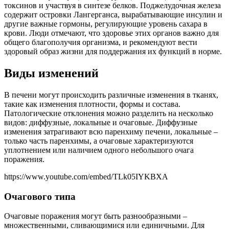
токсинов и участвуя в синтезе белков. Поджелудочная железа
содержит островки Лангерганса, вырабатывающие инсулин и
другие важные гормоны, регулирующие уровень сахара в
крови. Люди отмечают, что здоровье этих органов важно для
общего благополучия организма, и рекомендуют вести
здоровый образ жизни для поддержания их функций в норме.
Виды изменений
В печени могут происходить различные изменения в тканях,
такие как изменения плотности, формы и состава.
Патологические отклонения можно разделить на несколько
видов: диффузные, локальные и очаговые. Диффузные
изменения затрагивают всю паренхиму печени, локальные –
только часть паренхимы, а очаговые характеризуются
уплотнением или наличием одного небольшого очага
поражения.
https://www.youtube.com/embed/TLk05IYKBXA
Очагового типа
Очаговые поражения могут быть разнообразными –
множественными, сливающимися или единичными. Для