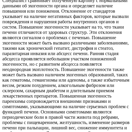
Специалист сравнивает полученную картину с нормальными
данными об эхогенности органа и определяет наличие
повышения или понижения. Отклонение от стандартов
указывает на наличие негативных факторов, которые вызвали
повреждения и нарушения работы внутренних органов и
систем. Повышение эхогенности указывает на то, что ткани
печени отличаются от здоровых структур. Эти отклонения
являются сигналом о проблемах с печенью. Повышение
эхогенности может быть вызвано различными заболеваниями,
такими как хронический гепатит, дистрофия и стеатоз,
паразитарная инвазия или абсцесс печени. Ранняя стадия
абсцесса проявляется небольшим участком пониженной
эхогенности, но с развитием абсцесса появляется
неоднородная эхоплотность. Повышение эхогенности также
может быть вызвано наличием эхогенных образований, таких
как гематомы, гемангиомы или аденомы, а также избыточным
весом, резким похудением, алкогольным фиброзом или
склерозом, сахарным диабетом и длительным приемом
лекарственных препаратов. Повышенная эхогенность
паренхимы сопровождается внешними признаками и
симптомами, указывающими на наличие серьезных проблем с
функцией печени. Основными симптомами являются
периодические боли в правой части живота под ребрами,
проблемы с пищеварением, желтушность, изменение размеров
печени при пальпации, лишний вес, снижение иммунитета и