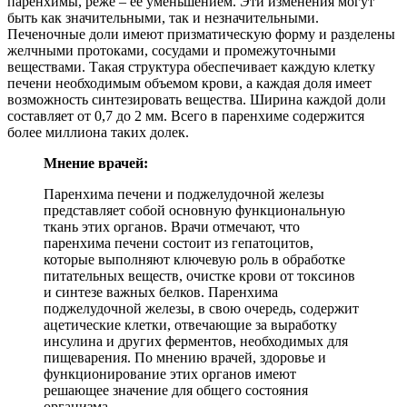
паренхимы, реже – ее уменьшением. Эти изменения могут
быть как значительными, так и незначительными.
Печеночные доли имеют призматическую форму и разделены
желчными протоками, сосудами и промежуточными
веществами. Такая структура обеспечивает каждую клетку
печени необходимым объемом крови, а каждая доля имеет
возможность синтезировать вещества. Ширина каждой доли
составляет от 0,7 до 2 мм. Всего в паренхиме содержится
более миллиона таких долек.
Мнение врачей:
Паренхима печени и поджелудочной железы
представляет собой основную функциональную
ткань этих органов. Врачи отмечают, что
паренхима печени состоит из гепатоцитов,
которые выполняют ключевую роль в обработке
питательных веществ, очистке крови от токсинов
и синтезе важных белков. Паренхима
поджелудочной железы, в свою очередь, содержит
ацетические клетки, отвечающие за выработку
инсулина и других ферментов, необходимых для
пищеварения. По мнению врачей, здоровье и
функционирование этих органов имеют
решающее значение для общего состояния
организма.