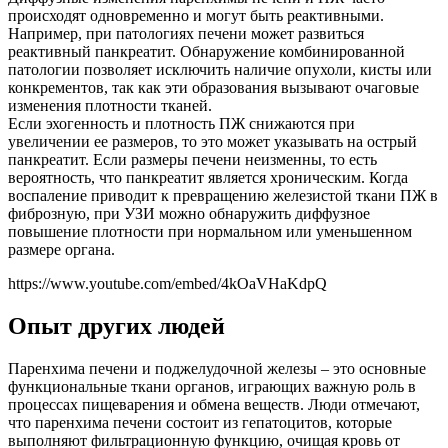
происходят одновременно и могут быть реактивными.
Например, при патологиях печени может развиться
реактивный панкреатит. Обнаружение комбинированной
патологии позволяет исключить наличие опухоли, кисты или
конкрементов, так как эти образования вызывают очаговые
изменения плотности тканей.
Если эхогенность и плотность ПЖ снижаются при
увеличении ее размеров, то это может указывать на острый
панкреатит. Если размеры печени неизменны, то есть
вероятность, что панкреатит является хроническим. Когда
воспаление приводит к превращению железистой ткани ПЖ в
фиброзную, при УЗИ можно обнаружить диффузное
повышение плотности при нормальном или уменьшенном
размере органа.
https://www.youtube.com/embed/4kOaVHaKdpQ
Опыт других людей
Паренхима печени и поджелудочной железы – это основные
функциональные ткани органов, играющих важную роль в
процессах пищеварения и обмена веществ. Люди отмечают,
что паренхима печени состоит из гепатоцитов, которые
выполняют фильтрационную функцию, очищая кровь от