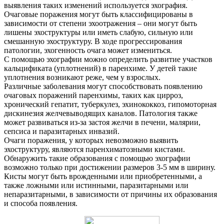
выявления таких изменений используется эхография.
Очаговые поражения могут быть классифицированы в
зависимости от степени эхоотражения – они могут быть
лишены эхоструктуры или иметь слабую, сильную или
смешанную эхоструктуру. В ходе прогрессирования
патологии, эхогенность очага может измениться.
С помощью эхографии можно определить развитие участков
кальцификата (уплотнений) в паренхиме. У детей такие
уплотнения возникают реже, чем у взрослых.
Различные заболевания могут способствовать появлению
очаговых поражений паренхимы, таких как цирроз,
хронический гепатит, туберкулез, эхинококкоз, гипомоторная
дискинезия желчевыводящих каналов. Патология также
может развиваться из-за застоя желчи в печени, малярии,
сепсиса и паразитарных инвазий.
Очаги поражения, у которых невозможно выявить
эхоструктуру, являются паренхиматозными кистами.
Обнаружить такие образования с помощью эхографии
возможно только при достижении размеров 3-5 мм в ширину.
Кисты могут быть врожденными или приобретенными, а
также ложными или истинными, паразитарными или
непаразитарными, в зависимости от причины их образования
и способа появления.