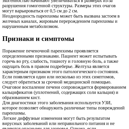
эхогенностью начинают увеличиваться в размерах из-за
разрушения гомогенной структуры. Размеры этих очагов
могут варьироваться от 0,5 см до 2 см.
Неоднородность паренхимы может быть вызвана застоем в
желчных каналах, жировым перерождением паренхимы и
нарушенным метаболизмом.
Признаки и симптомы
Поражение печеночной паренхимы проявляется
определенными признаками. Пациент может испытывать
горечь во рту, слабость, тошноту и головную боль, а также
ощущать боль в правом подреберье. Желтуха является
характерным признаком этого патологического состояния.
Если появляется один или несколько из этих симптомов,
следует обратиться за срочной медицинской помощью.
Очаговое воспаление печени сопровождается формированием
кальцификатов (уплотнений, содержащих соли кальция) и
образованием кист.
Для диагностики этого заболевания используется УЗИ,
которое позволяет обнаружить различные типы повреждений
паренхимы.
Легкие диффузные изменения могут быть результатом
вирусных заболеваний или неправильного питания и не
являются опасными для здоровья. Однако, если