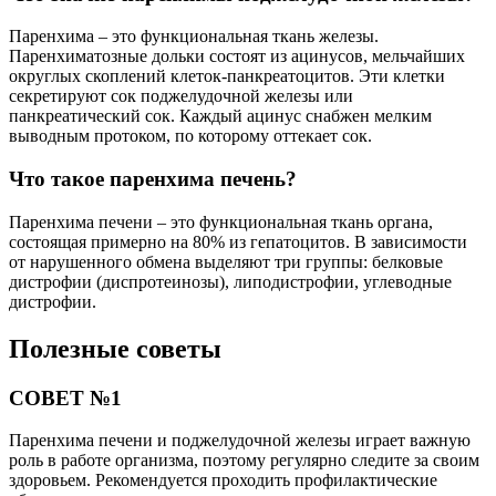
Паренхима – это функциональная ткань железы.
Паренхиматозные дольки состоят из ацинусов, мельчайших
округлых скоплений клеток-панкреатоцитов. Эти клетки
секретируют сок поджелудочной железы или
панкреатический сок. Каждый ацинус снабжен мелким
выводным протоком, по которому оттекает сок.
Что такое паренхима печень?
Паренхима печени – это функциональная ткань органа,
состоящая примерно на 80% из гепатоцитов. В зависимости
от нарушенного обмена выделяют три группы: белковые
дистрофии (диспротеинозы), липодистрофии, углеводные
дистрофии.
Полезные советы
СОВЕТ №1
Паренхима печени и поджелудочной железы играет важную
роль в работе организма, поэтому регулярно следите за своим
здоровьем. Рекомендуется проходить профилактические