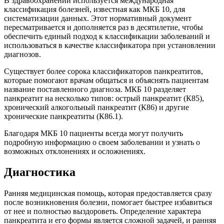
В здравоохранении используется международная
классификация болезней, известная как МКБ 10, для
систематизации данных. Этот нормативный документ
пересматривается и дополняется раз в десятилетие, чтобы
обеспечить единый подход к классификации заболеваний и
использоваться в качестве классификатора при установлении
диагнозов.
Существует более сорока классификаторов панкреатитов,
которые помогают врачам общаться и объяснять пациентам
название поставленного диагноза. МКБ 10 разделяет
панкреатит на несколько типов: острый панкреатит (К85),
хронический алкогольный панкреатит (К86) и другие
хронические панкреатиты (К86.1).
Благодаря МКБ 10 пациенты всегда могут получить
подробную информацию о своем заболевании и узнать о
возможных отклонениях и осложнениях.
Диагностика
Ранняя медицинская помощь, которая предоставляется сразу
после возникновения болезни, помогает быстрее избавиться
от нее и полностью выздороветь. Определение характера
панкреатита и его формы является сложной задачей, и ранняя