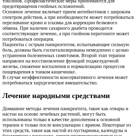
токсинов. Профилактические меры принимаются для
предотвращения гнойных осложнений.
Основное лечение включает прием антибиотиков с широким
спектром действия, а при необходимости может потребоваться
переливание крови и плазмы для коррекции белкового
обмена. При наличии сахарного диабета проводится
соответствующее лечение, а при гнойном перитоните может
потребоваться операция.
Пациенты с острым панкреатитом, испытывающие сильную
боль, должны быть госпитализированы немедленно с целью
устранения болезненных симптомов. Второй этап терапии
направлен на восстановление функций поджелудочной
железы, снижение воспаления и нормализацию процессов
пищеварения в тонком кишечнике.
В случае неэффективности консервативного лечения может
потребоваться хирургическое вмешательство.
Лечение народными средствами
Домашние методы лечения панкреатита, такие как отвары и
настои на основе лечебных растений, могут быть
использованы только в качестве дополнения к основной
терапии и только после консультации с врачом. Некоторые из
этих средств, такие как настой из пустырника, календулы и
бессмертника песчаного, имеют противовоспалительные