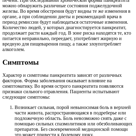
печени. При обследовании хронической формы панкреатита
можно обнаружить различные состояния поджелудочной
железы. Во время обострения будут видны те же изменения в
органе, а при соблюдении диеты и рекомендаций врача в
период ремиссии будут наблюдаться остаточные изменения.
Количество людей, у которых диагностируется панкреатит,
продолжает расти каждый год. В зоне риска находятся те, кто
питается неправильно, переедает, употребляет жирную и
вредную для пищеварения пищу, а также злоупотребляет
алкоголем.
Симптомы
Характер и симптомы панкреатита зависят от различных
факторов. Форма заболевания оказывает влияние на
симптоматику. Во время острого панкреатита появляются
признаки сильного отравления. Пациенты испытывают
следующие симптомы:
Возникает сильная, порой невыносимая боль в верхней
части живота, распространяющаяся в подреберье или
подложечную область. Боль невозможно снять даже с
помощью сильных спазмолитиков или обезболивающих
препаратов. Без своевременной медицинской помощи
это может привести к болевому шоку.