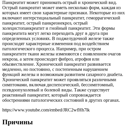
Панкреатит может принимать острый и хронический вид.
Острый панкреатит может иметь несколько форм, каждая из
которых имеет свои характерные признаки. Некоторые из них
включают интерстициальный панкреатит, геморрагический
панкреатит, острый панкреонекроз, острый
холецистопанкреатит и гнойный панкреатит. Эти формы
панкреатита могут легко переходить друг в друга при
определенных условиях. В поджелудочной железе также
происходят характерные изменения под воздействием
патологического процесса. Например, при остром
панкреатите ткани железы изменяются с появлением очагов
некроза, а затем происходит фиброз, атрофия или
обызвествление. Хронический панкреатит развивается
медленно, но постоянно, с постепенным нарушением
функций железы и возможным развитием сахарного диабета.
Хронический панкреатит может проявляться различными
симптомами, включая диспепсический, бессимптомный,
псевдоопухолевый и болевой виды. Также существует
реактивный панкреатит, который сопровождается
обострениями патологических состояний в других органах.
https://www.youtube.com/embed/JRC2wfHh7lk
Причины