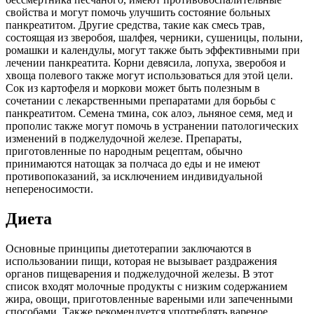
свойства и могут помочь улучшить состояние больных
панкреатитом. Другие средства, такие как смесь трав,
состоящая из зверобоя, шалфея, черники, сушеницы, полыни,
ромашки и календулы, могут также быть эффективными при
лечении панкреатита. Корни девясила, лопуха, зверобоя и
хвоща полевого также могут использоваться для этой цели.
Сок из картофеля и моркови может быть полезным в
сочетании с лекарственными препаратами для борьбы с
панкреатитом. Семена тмина, сок алоэ, льняное семя, мед и
прополис также могут помочь в устранении патологических
изменений в поджелудочной железе. Препараты,
приготовленные по народным рецептам, обычно
принимаются натощак за полчаса до еды и не имеют
противопоказаний, за исключением индивидуальной
непереносимости.
Диета
Основные принципы диетотерапии заключаются в
использовании пищи, которая не вызывает раздражения
органов пищеварения и поджелудочной железы. В этот
список входят молочные продукты с низким содержанием
жира, овощи, приготовленные вареными или запеченными
способами. Также рекомендуется употреблять вареное