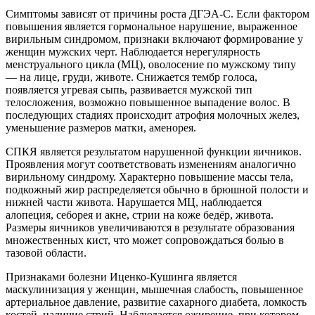
Симптомы зависят от причины роста ДГЭА-С. Если фактором
повышения является гормональное нарушение, выраженное
вирильным синдромом, признаки включают формирование у
женщин мужских черт. Наблюдается нерегулярность
менструального цикла (МЦ), оволосение по мужскому типу
— на лице, груди, животе. Снижается тембр голоса,
появляется угревая сыпь, развивается мужской тип
телосложения, возможно повышенное выпадение волос. В
последующих стадиях происходит атрофия молочных желез,
уменьшение размеров матки, аменорея.
СПКЯ является результатом нарушенной функции яичников.
Проявления могут соответствовать изменениям аналогично
вирильному синдрому. Характерно повышение массы тела,
подкожный жир распределяется обычно в брюшной полости и
нижней части живота. Нарушается МЦ, наблюдается
алопеция, себорея и акне, стрии на коже бедёр, живота.
Размеры яичников увеличиваются в результате образования
множественных кист, что может сопровождаться болью в
тазовой области.
Признаками болезни Иценко-Кушинга является
маскулинизация у женщин, мышечная слабость, повышенное
артериальное давление, развитие сахарного диабета, ломкость
костей, наличие стрий. Наблюдается ожирение, при котором