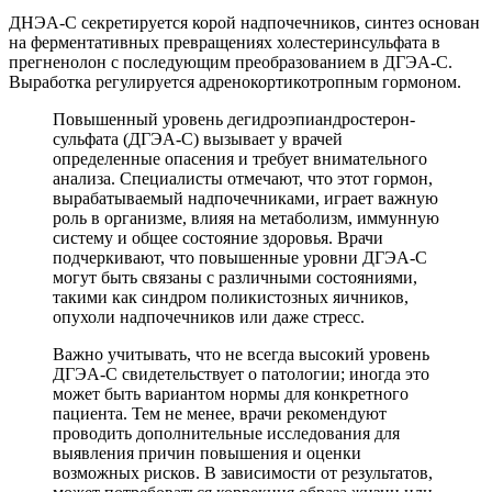
ДНЭА-С секретируется корой надпочечников, синтез основан
на ферментативных превращениях холестеринсульфата в
прегненолон с последующим преобразованием в ДГЭА-С.
Выработка регулируется адренокортикотропным гормоном.
Повышенный уровень дегидроэпиандростерон-
сульфата (ДГЭА-С) вызывает у врачей
определенные опасения и требует внимательного
анализа. Специалисты отмечают, что этот гормон,
вырабатываемый надпочечниками, играет важную
роль в организме, влияя на метаболизм, иммунную
систему и общее состояние здоровья. Врачи
подчеркивают, что повышенные уровни ДГЭА-С
могут быть связаны с различными состояниями,
такими как синдром поликистозных яичников,
опухоли надпочечников или даже стресс.
Важно учитывать, что не всегда высокий уровень
ДГЭА-С свидетельствует о патологии; иногда это
может быть вариантом нормы для конкретного
пациента. Тем не менее, врачи рекомендуют
проводить дополнительные исследования для
выявления причин повышения и оценки
возможных рисков. В зависимости от результатов,