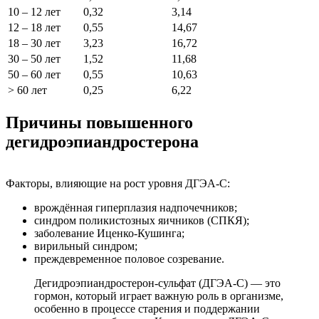
10 – 12 лет
0,32
3,14
12 – 18 лет
0,55
14,67
18 – 30 лет
3,23
16,72
30 – 50 лет
1,52
11,68
50 – 60 лет
0,55
10,63
> 60 лет
0,25
6,22
Причины повышенного
дегидроэпиандростерона
Факторы, влияющие на рост уровня ДГЭА-С:
врождённая гиперплазия надпочечников;
синдром поликистозных яичников (СПКЯ);
заболевание Иценко-Кушинга;
вирильный синдром;
преждевременное половое созревание.
Дегидроэпиандростерон-сульфат (ДГЭА-С) — это
гормон, который играет важную роль в организме,
особенно в процессе старения и поддержании