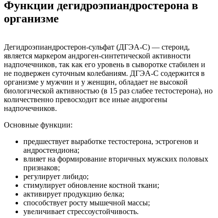
Функции дегидроэпиандростерона в
организме
Дегидроэпиандростерон-сульфат (ДГЭА-С) — стероид,
является маркером андроген-синтетической активности
надпочечников, так как его уровень в сыворотке стабилен и
не подвержен суточным колебаниям. ДГЭА-С содержится в
организме у мужчин и у женщин, обладает не высокой
биологической активностью (в 15 раз слабее тестостерона), но
количественно превосходит все иные андрогены
надпочечников.
Основные функции:
предшествует выработке тестостерона, эстрогенов и
андростендиона;
влияет на формирование вторичных мужских половых
признаков;
регулирует либидо;
стимулирует обновление костной ткани;
активирует продукцию белка;
способствует росту мышечной массы;
увеличивает стрессоустойчивость.