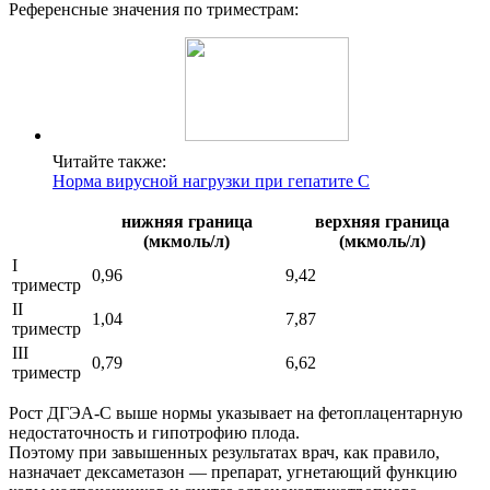
Референсные значения по триместрам:
Читайте также:
Норма вирусной нагрузки при гепатите С
нижняя граница
верхняя граница
(мкмоль/л)
(мкмоль/л)
I
0,96
9,42
триместр
II
1,04
7,87
триместр
III
0,79
6,62
триместр
Рост ДГЭА-С выше нормы указывает на фетоплацентарную
недостаточность и гипотрофию плода.
Поэтому при завышенных результатах врач, как правило,
назначает дексаметазон — препарат, угнетающий функцию