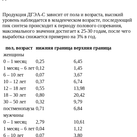
Продукция ДГЭА-С зависит от пола и возраста, высокий
уровень наблюдается в младенческом возрасте, последующий
пик синтеза происходит к периоду полового созревания,
максимального значения достигает к 25-30 годам, после чего
выработка снижается примерно на 3% в год.
пол, возраст
нижняя граница
верхняя граница
женщины
0 – 1 месяц
0,25
6,45
1 месяц – 6 лет
0,12
1,45
6 – 10 лет
0,07
3,67
10 – 12 лет
0,37
6,74
12 – 18 лет
0,55
13,98
18 – 30 лет
0,80
20,42
30 – 50 лет
0,32
9,79
постменопауза
0,71
6,84
мужчины
0 – 1 месяц
2,79
10,61
1 месяц – 6 лет
0,04
1,12
6 – 10 лет
0,07
3,80