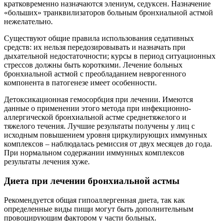
кратковременно назначаются элениум, седуксен. Назначение
«больших» транквилизаторов больным бронхиальной астмой
нежелательно.
Существуют общие правила использования седативных
средств: их нельзя передозировывать и назначать при
дыхательной недостаточности; курсы в период ситуационных
стрессов должны быть короткими. Лечение больных
бронхиальной астмой с преобладанием неврогенного
компонента в патогенезе имеет особенности.
Детоксикационная гемосорбция при лечении. Имеются
данные о применении этого метода при инфекционно-
аллергической бронхиальной астме среднетяжелого и
тяжелого течения. Лучшие результаты получены у лиц с
исходным повышением уровня циркулирующих иммунных
комплексов – наблюдалась ремиссия от двух месяцев до года.
При нормальном содержании иммунных комплексов
результаты лечения хуже.
Диета при лечении бронхиальной астмы
Рекомендуется общая гипоаллергенная диета, так как
определенные виды пищи могут быть дополнительным
провоцирующим фактором у части больных.