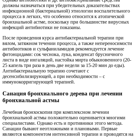
должны назначаться при убедительных доказательствах
инфекционной (бактериальной) этиологии воспалительного
процесса в легких, что особенно относится к атопической
бронхиальной астме, поскольку при большинстве вирусных
инфекций антибиотики не показаны.
После проведения курса антибактериальной терапии при
вялом, затяжном течении процесса, а также непереносимости
антибиотиков и сульфаниламидов рекомендуется лечение
фитонцидами: сок чеснока, лука, конденсат брусничного
листа в виде ингаляций, настойка мирта обыкновенного (20-
25 капель три раза в день две недели за 15-20 мин до еды).
Антибактериальную терапию сочетают с
десенсибилизирующей, а при необходимости – с
иммунокорригирующей терапией.
Санация бронхиального дерева при лечении
бронхиальной астмы
Лечебная бронхоскопия при комплексном лечении
бронхиальной астмы положительно оценивается многими
специалистами. Однако есть и противники этого метода.
Санации бывают неотложными и плановыми. Первые
являются компонентом интенсивной терапии и проводятся на