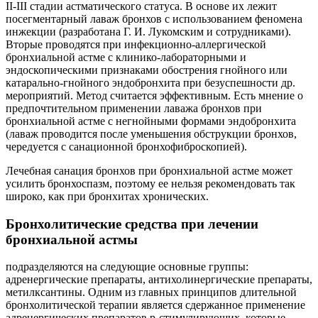
II-III стадии астматического статуса. В основе их лежит
посегментарный лаваж бронхов с использованием феномена
инжекции (разработана Г. И. Лукомским и сотрудниками).
Вторые проводятся при инфекционно-аллергической
бронхиальной астме с клинико-лабораторными и
эндоскопическими признаками обострения гнойного или
катарально-гнойного эндобронхита при безуспешности др.
мероприятий. Метод считается эффективным. Есть мнение о
предпочтительном применении лаважа бронхов при
бронхиальной астме с негнойными формами эндобронхита
(лаваж проводится после уменьшения обструкции бронхов,
чередуется с санационной бронхофиброскопией).
Лечебная санация бронхов при бронхиальной астме может
усилить бронхоспазм, поэтому ее нельзя рекомендовать так
широко, как при бронхитах хронических.
Бронхолитические средства при лечении
бронхиальной астмы
подразделяются на следующие основные группы:
адренергические препараты, антихолинергические препараты,
метилксантины. Одним из главных принципов длительной
бронхолитической терапии является сдержанное применение
адренергических препаратов р-стимулирующих, которые