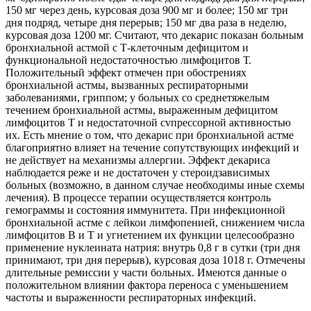
150 мг через день, курсовая доза 900 мг и более; 150 мг три
дня подряд, четыре дня перерыв; 150 мг два раза в неделю,
курсовая доза 1200 мг. Считают, что декарис показан больным
бронхиальной астмой с Т-клеточным дефицитом и
функциональной недостаточностью лимфоцитов Т.
Положительный эффект отмечен при обострениях
бронхиальной астмы, вызванных респираторными
заболеваниями, гриппом; у больных со среднетяжелым
течением бронхиальной астмы, выраженным дефицитом
лимфоцитов Т и недостаточной cvпрессорной активностью
их. Есть мнение о том, что декарис при бронхиальной астме
благоприятно влияет на течение сопутствующих инфекций и
не действует на механизмы аллергии. Эффект декариса
наблюдается реже и не достаточен у стероидзависимых
больных (возможно, в данном случае необходимы иные схемы
лечения). В процессе терапии осуществляется контроль
гемограммы и состояния иммунитета. При инфекционной
бронхиальной астме с лейкои лимфопенией, снижением числа
лимфоцитов В и Т и угнетением их функции целесообразно
применение нуклеината натрия: внутрь 0,8 г в сутки (три дня
принимают, три дня перерыв), курсовая доза 1018 г. Отмечены
длительные ремиссии у части больных. Имеются данные о
положительном влиянии фактора переноса с уменьшением
частоты и выраженности респираторных инфекций.