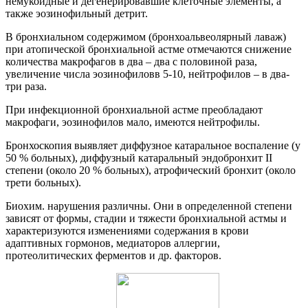
немукоидные и дегенерировавшие клеточные элементы, а
также эозинофильный детрит.
В бронхиальном содержимом (бронхоальвеолярный лаваж)
при атопической бронхиальной астме отмечаются снижение
количества макрофагов в два – два с половиной раза,
увеличение числа эозинофиловв 5-10, нейтрофилов – в два-
три раза.
При инфекционной бронхиальной астме преобладают
макрофаги, эозинофилов мало, имеются нейтрофилы.
Бронхоскопия выявляет диффузное катаральное воспаление (у
50 % больных), диффузный катаральный эндобронхит II
степени (около 20 % больных), атрофический бронхит (около
трети больных).
Биохим. нарушения различны. Они в определенной степени
зависят от формы, стадии и тяжести бронхиальной астмы и
характеризуются изменениями содержания в крови
адаптивных гормонов, медиаторов аллергии,
протеолитических ферментов и др. факторов.