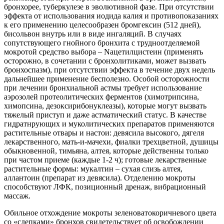
бронхорее, туберкулезе в эволютивной фазе. При отсутствии
эффекта от использования иодида калия и противопоказаниях
к его применению целесообразен бромгексин (512 дней),
бисольвон внутрь или в виде ингаляций. В случаях
сопутствующего гнойного бронхита с трудноотделяемой
мокротой средство выбора – Nацетилцистеин (применять
осторожно, в сочетании с бронхолитиками, может вызвать
бронхоспазм), при отсутствии эффекта в течение двух недель
дальнейшее применение бесполезно. Особой осторожности
при лечении бронхиальной астмы требует использование
аэрозолей протеолитических ферментов (химотрипсина,
химопсина, дезоксирибонуклеазы), которые могут вызвать
тяжелый приступ и даже астматический статус. В качестве
гидратнрующих и муколитических препаратов применяются
растительные отвары и настои: девясила высокого, дягеля
лекарственного, мать-и-мачехи, фиалки трехцветной, душицы
обыкновенной, тимьяна, алтея, которые действенны только
при частом приеме (каждые 1-2 ч); готовые лекарственные
растительные формы: мукалтин – сухая слизь алтея,
аллантоин (препарат из девясила). Отделению мокроты
способствуют ЛФК, позиционный дренаж, вибрационный
массаж.
Обильное отхождение мокроты зеленоватокоричневого цвета
со «слепками» бронхов свидетельствует об освобождении