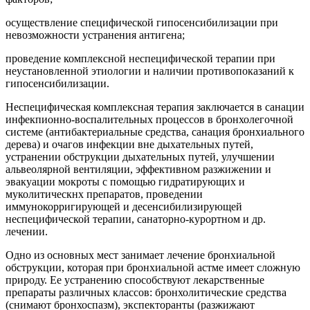
осуществление специфической гипосенсибилизации при
невозможности устранения антигена;
проведение комплексной неспецифической терапии при
неустановленной этиологии и наличии противопоказаний к
гипосенсибилизации.
Неспецифическая комплексная терапия заключается в санации
инфекпионно-воспалительных процессов в бронхолегочной
системе (антибактериальные средства, санация бронхиального
дерева) и очагов инфекции вне дыхательных путей,
устранении обструкции дыхательных путей, улучшении
альвеолярной вентиляции, эффективном разжижении и
эвакуации мокроты с помощью гидратирующих и
муколитическнх препаратов, проведении
иммунокорригирующей и десенсибилизирующей
неспецифической терапии, санаторно-курортном и др.
лечении.
Одно из основных мест занимает лечение бронхиальной
обструкции, которая при бронхиальной астме имеет сложную
природу. Ее устранению способствуют лекарственные
препараты различных классов: бронхолитические средства
(снимают бронхоспазм), экспекторанты (разжижают