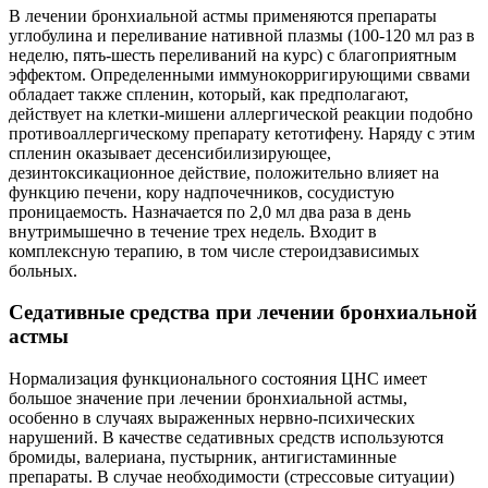
В лечении бронхиальной астмы применяются препараты
углобулина и переливание нативной плазмы (100-120 мл раз в
неделю, пять-шесть переливаний на курс) с благоприятным
эффектом. Определенными иммунокорригирующими сввами
обладает также спленин, который, как предполагают,
действует на клетки-мишени аллергической реакции подобно
противоаллергическому препарату кетотифену. Наряду с этим
спленин оказывает десенсибилизирующее,
дезинтоксикационное действие, положительно влияет на
функцию печени, кору надпочечников, сосудистую
проницаемость. Назначается по 2,0 мл два раза в день
внутримышечно в течение трех недель. Входит в
комплексную терапию, в том числе стероидзависимых
больных.
Седативные средства при лечении бронхиальной
астмы
Нормализация функционального состояния ЦНС имеет
большое значение при лечении бронхиальной астмы,
особенно в случаях выраженных нервно-психических
нарушений. В качестве седативных средств используются
бромиды, валериана, пустырник, антигистаминные
препараты. В случае необходимости (стрессовые ситуации)