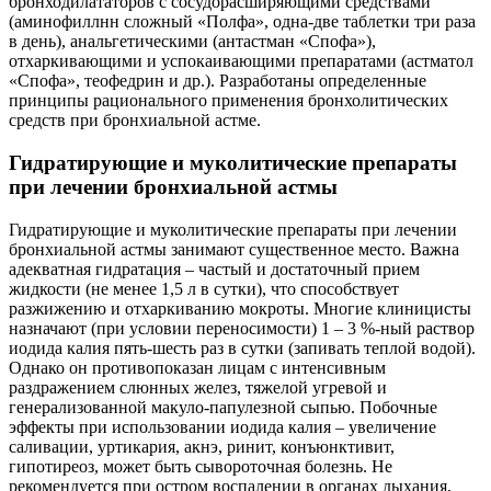
бронходилататоров с сосудорасширяющими средствами
(аминофиллнн сложный «Полфа», одна-две таблетки три раза
в день), анальгетическими (антастман «Спофа»),
отхаркивающими и успокаивающими препаратами (астматол
«Спофа», теофедрин и др.). Разработаны определенные
принципы рационального применения бронхолитических
средств при бронхиальной астме.
Гидратирующие и муколитические препараты
при лечении бронхиальной астмы
Гидратирующие и муколитические препараты при лечении
бронхиальной астмы занимают существенное место. Важна
адекватная гидратация – частый и достаточный прием
жидкости (не менее 1,5 л в сутки), что способствует
разжижению и отхаркиванию мокроты. Многие клиницисты
назначают (при условии переносимости) 1 – 3 %-ный раствор
иодида калия пять-шесть раз в сутки (запивать теплой водой).
Однако он противопоказан лицам с интенсивным
раздражением слюнных желез, тяжелой угревой и
генерализованной макуло-папулезной сыпью. Побочные
эффекты при использовании иодида калия – увеличение
саливации, уртикария, акнэ, ринит, конъюнктивит,
гипотиреоз, может быть сывороточная болезнь. Не
рекомендуется при остром воспалении в органах дыхания,