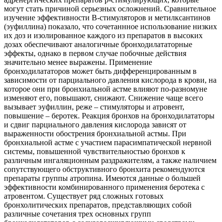
могут стать причиной серьезных осложнений. Сравнительное
изучение эффективности В-стимуляторов и метилксантинов
(эуфиллина) показало, что сочетаннное использование низких
их доз и изолированное каждого из препаратов в высоких
дозах обеспечивают аналогичные бронходилататорные
эффекты, однако в первом случае побочные действия
значительно менее выражены. Применение
бронходилататоров может быть дифференцированным в
зависимости от парциального давления кислорода в крови, на
которое они при бронхиальной астме влияют по-разномуне
изменяют его, повышают, снижают. Снижение чаще всего
вызывает эуфиллин, реже – стимуляторы и атровент,
повышение – беротек. Реакция бронхов на бронходилататоры
и сдвиг парциального давления кислорода зависят от
выраженности обострения бронхиальной астмы. При
бронхиальной астме с участием парасимпатической нервной
системы, повышенной чувствительностью бронхов к
различным ингаляционным раздражителям, а также наличием
сопутствующего обструктивного бронхита рекомендуются
препараты группы атропина. Имеются данные о большей
эффективности комбинированного применения беротека с
атровентом. Существует ряд сложных готовых
бронхолитических препаратов, представляющих собой
различные сочетания трех основных групп