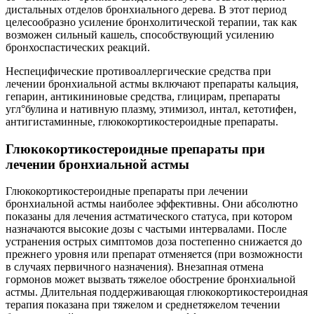
дистальных отделов бронхиального дерева. В этот период
целесообразно усиление бронхолитической терапии, так как
возможен сильный кашель, способствующий усилению
бронхоспастических реакций.
Неспецифические противоаллергические средства при
лечении бронхиальной астмы включают препараты кальция,
гепарин, антикининовые средства, глицирам, препараты
угл°булина и нативную плазму, этимизол, интал, кетотифен,
антигистаминные, глюкокортикостероидные препараты.
Глюкокортикостероидные препараты при
лечении бронхиальной астмы
Глюкокортикостероидные препараты при лечении
бронхиальной астмы наиболее эффективны. Они абсолютно
показаны для лечения астматического статуса, при котором
назначаются высокие дозы с частыми интервалами. После
устранения острых симптомов доза постепенно снижается до
прежнего уровня или препарат отменяется (при возможности
в случаях первичного назначения). Внезапная отмена
гормонов может вызвать тяжелое обострение бронхиальной
астмы. Длительная поддерживающая глюкокортикостероидная
терапия показана при тяжелом и среднетяжелом течении