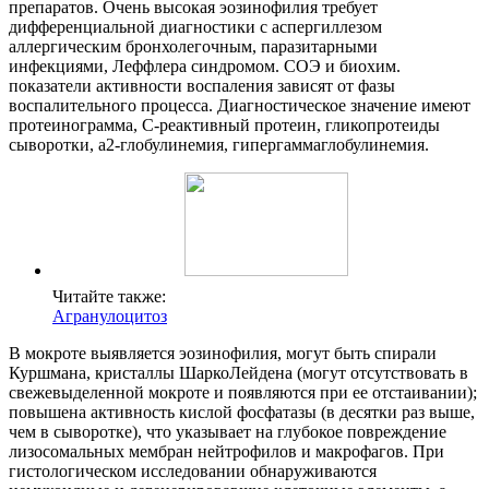
препаратов. Очень высокая эозинофилия требует
дифференциальной диагностики с аспергиллезом
аллергическим бронхолегочным, паразитарными
инфекциями, Леффлера синдромом. СОЭ и биохим.
показатели активности воспаления зависят от фазы
воспалительного процесса. Диагностическое значение имеют
протеинограмма, С-реактивный протеин, гликопротеиды
сыворотки, а2-глобулинемия, гипергаммаглобулинемия.
Читайте также:
Агранулоцитоз
В мокроте выявляется эозинофилия, могут быть спирали
Куршмана, кристаллы ШаркоЛейдена (могут отсутствовать в
свежевыделенной мокроте и появляются при ее отстаивании);
повышена активность кислой фосфатазы (в десятки раз выше,
чем в сыворотке), что указывает на глубокое повреждение
лизосомальных мембран нейтрофилов и макрофагов. При
гистологическом исследовании обнаруживаются