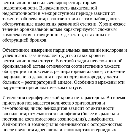
вентиляционная и альвеолярнореспираторная
недостаточности. Выраженность дыхательной
недостаточности в межприступном периоде зависит от
тяжести заболевания; в соответствии с этим наблюдаются
обструктивные изменения различной степени. Хроническое
течение бронхиальной астмы характеризуется сложным
комплексом вентиляционных дефектов, связанных с
обструкцией бронхов.
Объективное измерение парциальных давлений кислорода и
углекислого газа позволяет судить о газах крови и
вентиляционном статусе. В острой стадии неосложненной
бронхиальной астмы отмечаются соответственно тяжести
обструкции гипоксемия, респираторный алкалоз, снижение
парциального давления и транспорта кислорода, у части
больных – респираторный ацидоз. Особенно выражены эти
нарушения при астматическом статусе.
Изменения периферической крови не характерны. Во время
приступов повышается количество эритроцитов и
гемоглобина; число лейкоцитов зависит от активности
воспаления; отмечаются эозинофилия (более выражена и
постоянна костномозговая эозинофилия), лимфоцитоз.
Лейкоцитоз и эозинофилия оцениваются с осторожностью
после введения адреналина и глюкокортикостероидных