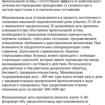
бронхиальной астмы с отсутствием эффекта от комплексного
лечения нестероидными препаратами со склонностью к
частым приступам и астматическим состояниям.
Минимальная доза устанавливается в процессе постепенного
снижения начальной терапевтической дозы (обычно 25-30 мг
в эквиваленте преднизолона). В дальнейшем доза временно
повышается при обострении бронхиальной астмы,
необходимости проведения оперативных вмешательств,
перемене климата, стрессовых ситуациях, предъявляющих
повышенные требования к адаптационным механизмам. При
возможности предпочтительна альтернирующая схема
гормонов. Длительную гормональную терапию
стероидзависимых больных можно проводить с помощью
стероидных аэрозолей, которые имеют преимущества ввиду
маловыраженного системного действия. Используются
дексаметазон и бекламетазон-дипропионат (бекотид,
бекламет), триамцинолонацетонид. Минимальная
поддерживающая доза – 400 мкг (два вдоха четыре раза в день
с предварительным применением бронхолитиков в виде
аэрозоля и перорально). При среднетяжелом течении
начальная доза составляет 400-1600 мкг.
Инъекционные депо-препараты (кеналог, валон А-40,
фторокорт-40), предпочтительны при невозможности