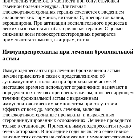
применения таблеток, в частности при сопутствующей
язвенной болезни желудка. Длительная
глюкокортикостероидная терапия сочетается с введением
анаболических гормонов, витамина С, препаратов калия,
верошпирона. При активации воспалительного процесса в
легких назначается антибактериальная терапия. С целью
снижения дозы глюкокортикостероидных препаратов
применяются этнмизол, глицирам, интал.
Иммунодепрессанты при лечении бронхиальной
астмы
Иммунодепрессанты при лечении бронхиальной астмы
начали применять в связи с представлениями об
аутоиммунной патологии при бронхиальной астме. В
настоящее время их используют ограниченно: назначают в
определенных случаях при очень тяжелом, прогрессирующем
течении бронхиальной астмы с выраженным
иммунопатологическим компонентом при отсутствии
эффекта от всех др. методов лечения, включая
глюкокортикостероидные препараты, и выраженных
стероидиндуцированных осложнениях. Лечение проводится
только в стационаре. Применять иммунодепрессанты нужно
очень осторожно. В последние годы выявлено селективное
влияние этих средств на субпопуляции иммунорегуляторных