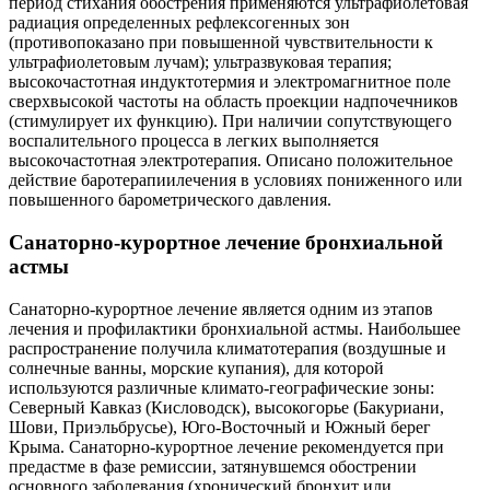
период стихания обострения применяются ультрафиолетовая
радиация определенных рефлексогенных зон
(противопоказано при повышенной чувствительности к
ультрафиолетовым лучам); ультразвуковая терапия;
высокочастотная индуктотермия и электромагнитное поле
сверхвысокой частоты на область проекции надпочечников
(стимулирует их функцию). При наличии сопутствующего
воспалительного процесса в легких выполняется
высокочастотная электротерапия. Описано положительное
действие баротерапиилечения в условиях пониженного или
повышенного барометрического давления.
Санаторно-курортное лечение бронхиальной
астмы
Санаторно-курортное лечение является одним из этапов
лечения и профилактики бронхиальной астмы. Наибольшее
распространение получила климатотерапия (воздушные и
солнечные ванны, морские купания), для которой
используются различные климато-географические зоны:
Северный Кавказ (Кисловодск), высокогорье (Бакуриани,
Шови, Приэльбрусье), Юго-Восточный и Южный берег
Крыма. Санаторно-курортное лечение рекомендуется при
предастме в фазе ремиссии, затянувшемся обострении
основного заболевания (хронический бронхит или