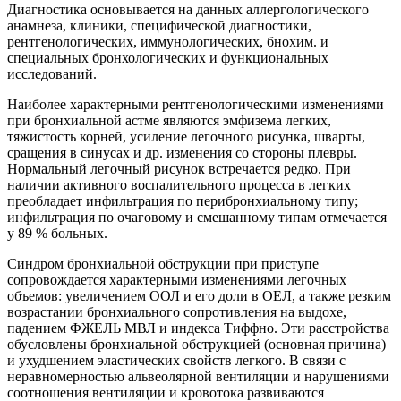
Диагностика основывается на данных аллергологического
анамнеза, клиники, специфической диагностики,
рентгенологических, иммунологических, бнохим. и
специальных бронхологических и функциональных
исследований.
Наиболее характерными рентгенологическими изменениями
при бронхиальной астме являются эмфизема легких,
тяжистость корней, усиление легочного рисунка, шварты,
сращения в синусах и др. изменения со стороны плевры.
Нормальный легочный рисунок встречается редко. При
наличии активного воспалительного процесса в легких
преобладает инфильтрация по перибронхиальному типу;
инфильтрация по очаговому и смешанному типам отмечается
у 89 % больных.
Синдром бронхиальной обструкции при приступе
сопровождается характерными изменениями легочных
объемов: увеличением ООЛ и его доли в ОЕЛ, а также резким
возрастании бронхиального сопротивления на выдохе,
падением ФЖЕЛЬ МВЛ и индекса Тиффно. Эти расстройства
обусловлены бронхиальной обструкцией (основная причина)
и ухудшением эластических свойств легкого. В связи с
неравномерностью альвеолярной вентиляции и нарушениями
соотношения вентиляции и кровотока развиваются