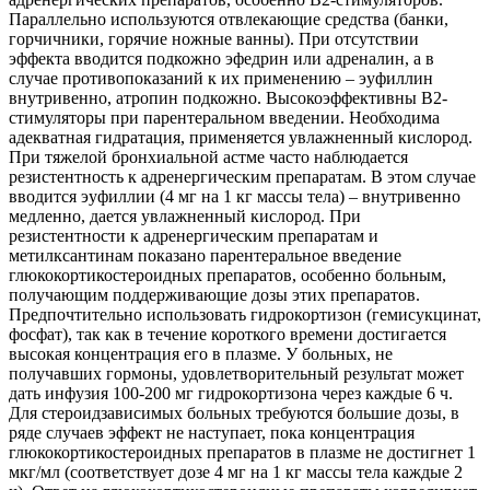
Параллельно используются отвлекающие средства (банки,
горчичники, горячие ножные ванны). При отсутствии
эффекта вводится подкожно эфедрин или адреналин, а в
случае противопоказаний к их применению – эуфиллин
внутривенно, атропин подкожно. Высокоэффективны В2-
стимуляторы при парентеральном введении. Необходима
адекватная гидратация, применяется увлажненный кислород.
При тяжелой бронхиальной астме часто наблюдается
резистентность к адренергическим препаратам. В этом случае
вводится эуфиллии (4 мг на 1 кг массы тела) – внутривенно
медленно, дается увлажненный кислород. При
резистентности к адренергическим препаратам и
метилксантинам показано парентеральное введение
глюкокортикостероидных препаратов, особенно больным,
получающим поддерживающие дозы этих препаратов.
Предпочтительно использовать гидрокортизон (гемисукцинат,
фосфат), так как в течение короткого времени достигается
высокая концентрация его в плазме. У больных, не
получавших гормоны, удовлетворительный результат может
дать инфузия 100-200 мг гидрокортизона через каждые 6 ч.
Для стероидзависимых больных требуются большие дозы, в
ряде случаев эффект не наступает, пока концентрация
глюкокортикостероидных препаратов в плазме не достигнет 1
мкг/мл (соответствует дозе 4 мг на 1 кг массы тела каждые 2