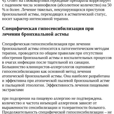
ч). Ответ на глюкокортикостероидные препараты коррелирует
с падением числа эозинофилов (абсолютное количество) на 50
% и более. Лечение тяжелых, некупирующихся приступов
бронхиальной астмы, переходящих в астматический статус,
носит характер интенсивной терапии.
Специфическая гипосенсибилизация при
лечении бронхиальной астмы
Специфическая гипосенсибилизация при лечении
бронхиальной астмы относится к патогенетическим методам
терапии, проводится по общим правилам при отсутствии
обострения бронхиальной астмы и воспалительных процессов
в очагах инфекции после тщательной их санации.
Большинство клиницистов-аллергологов оценивают
гипосенсибилизацию как основной метод лечения
атопической бронхиальной астмы. Она наиболее разработана
и эффективна при атопической пылевой бронхиальной астме
и пыльцевой этиологии. Эффективность лечения пищевыми
экстрактами
при подозрении на пищевую аллергию не подтверждена.
количество и частота инъекций аллергенов зависят от
выраженности сенсибилизации и толерантности больного.
Продолжительность специфической гипосенсибнлизации – не