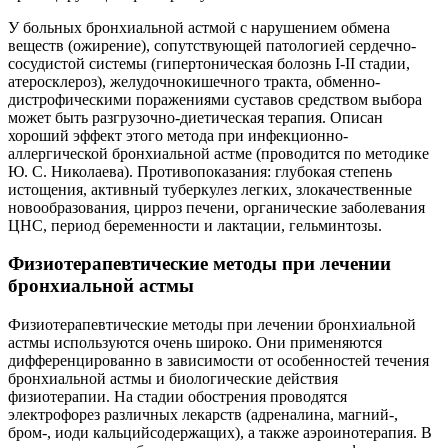
У больных бронхиальной астмой с нарушением обмена
веществ (ожирение), сопутствующей патологией сердечно-
сосудистой системы (гипертоническая болознь I-II стадии,
атеросклероз), желудочнокишечного тракта, обменно-
дистрофическими поражениями суставов средством выбора
может быть разгрузочно-диетическая терапия. Описан
хороший эффект этого метода при инфекционно-
аллергической бронхиальной астме (проводится по методике
Ю. С. Николаева). Противопоказания: глубокая степень
истощения, активный туберкулез легких, злокачественные
новообразования, цирроз печени, органические заболевания
ЦНС, период беременности и лактации, гельминтозы.
Физиотерапевтические методы при лечении
бронхиальной астмы
Физиотерапевтические методы при лечении бронхиальной
астмы используются очень широко. Они применяются
дифференцированно в зависимости от особенностей течения
бронхиальной астмы и биологические действия
физиотерапии. На стадии обострения проводятся
электрофорез различных лекарств (адреналина, магний-,
бром-, иоди кальцийсодержащих), а также аэроинотерапия. В