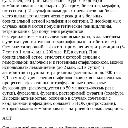
сульфален, септрин, кельфизин – курс 7-10 дней) и
комбинированные препараты (бактрим, бисептол, мерафин,
потесептил). Из сульфаниламидных препаратов наиболее
часто вызывают аллергические реакции у больных
бронхиальной астмой кельфизин и септрин. В необходимых
случаях назначаются полусинтетические пенициллины,
тетрациклины (до получения результатов
бактериологического исследования мокроты, в дальнейшем –
с учетом чувствительности микрофлоры к антибиотикам).
Отмечается хороший эффект от применения эритромицина (5-
7 сут по 1 млн.-1 млн. 200 тыс. ЕД в сутки). При
бронхиальной астме, этиология которой связана с
гемофильной палочкой и патогенным стафилококком, можно
использовать левомицетин (до 2 млн. ЕД в сутки) и
антибиотики группы тетрациклина (метациклин до 900 тыс
ЕД в сутки). Для лечения стафилококковых воспалительных
процессов эффективны нитрофурановые препараты:
фуразолидон (рекомендуется по 50 мг шесть-восемь раз в
сутки), фуразолин, фурагин, растворимый фурагин (солафур).
Высокой активностью, особенно в случаях сочетания с
кандидозной инфекцией, обладает 5-НОК (нитроксолин),
который можно комбинировать с натриевой солью леворина.
ACT
Однако антибиотики и др. антибактериальные средства