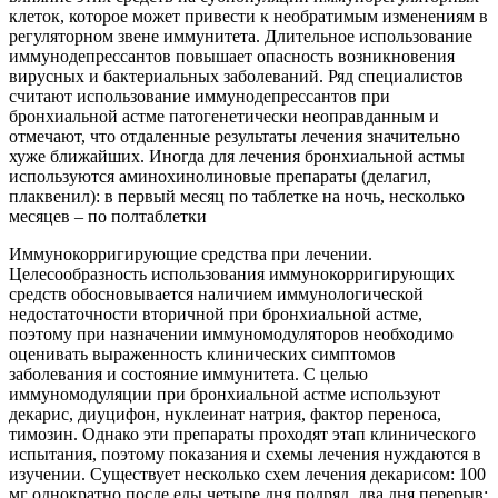
клеток, которое может привести к необратимым изменениям в
регуляторном звене иммунитета. Длительное использование
иммунодепрессантов повышает опасность возникновения
вирусных и бактериальных заболеваний. Ряд специалистов
считают использование иммунодепрессантов при
бронхиальной астме патогенетически неоправданным и
отмечают, что отдаленные результаты лечения значительно
хуже ближайших. Иногда для лечения бронхиальной астмы
используются аминохинолиновые препараты (делагил,
плаквенил): в первый месяц по таблетке на ночь, несколько
месяцев – по полтаблетки
Иммунокорригирующие средства при лечении.
Целесообразность использования иммунокорригирующих
средств обосновывается наличием иммунологической
недостаточности вторичной при бронхиальной астме,
поэтому при назначении иммуномодуляторов необходимо
оценивать выраженность клинических симптомов
заболевания и состояние иммунитета. С целью
иммуномодуляции при бронхиальной астме используют
декарис, диуцифон, нуклеинат натрия, фактор переноса,
тимозин. Однако эти препараты проходят этап клинического
испытания, поэтому показания и схемы лечения нуждаются в
изучении. Существует несколько схем лечения декарисом: 100
мг однократно после еды четыре дня подряд, два дня перерыв;