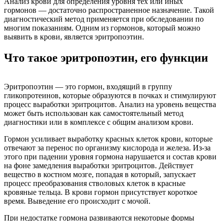
Анализ крови для определения уровня тех или иных
гормонов — достаточно распространенное назначение. Такой
диагностический метод применяется при обследовании по
многим показаниям. Одним из гормонов, который можно
выявить в крови, является эритропоэтин.
Что такое эритропоэтин, его функции
Эритропоэтин — это гормон, входящий в группу
гликопротеинов, которые образуются в почках и стимулируют
процесс выработки эритроцитов. Анализ на уровень вещества
может быть использован как самостоятельный метод
диагностики или в комплексе с общим анализом крови.
Гормон усиливает выработку красных клеток крови, которые
отвечают за перенос по организму кислорода и железа. Из-за
этого при падении уровня гормона нарушается и состав крови
на фоне замедления выработки эритроцитов. Действует
вещество в костном мозге, попадая в который, запускает
процесс преобразования стволовых клеток в красные
кровяные тельца. В крови гормон присутствует короткое
время. Выведение его происходит с мочой.
При недостатке гормона развиваются некоторые формы