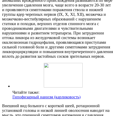
аномалиях врожденного происхождения развиваются по мере
увеличения сдавления мозга, чаще всего в возрасте 20-30 лет
и проявляются симптомами поражения ствола и нижней
группы ядер черепных нервов (IX, X, XI, XII), мозжечка и
мозжечково-вестибулярных образований с нарушением
статики и походки, верхних отделов спинного мозга с
проводниковыми двигателями и чувствительными
нарушениями и развитием тетрапареза. При затруднении
оттока ликвора из желудочковой системы возникает
окклюзионная гидроцефалия, проявляющаяся приступами
сильной головной боли и другими симптомами затруднения
ликвороциркуляции и повышения внутричерепного давления
вплоть до развития застойных сосков зрительных нервов.
Читайте также:
Гипофизарный нанизм (карликовость)
Внешний вид больного с короткой шеей, ротационной
установкой головы и низкой линией оволосения наводит на
мысль, что причиной симптомов натяжения и сдавления