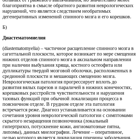
благоприятна в смысле обратного развития неврологических
нарушений, что является следствием необратимых
дегенеративных изменений спинного мозга и его корешков.
Б)
Диастематомиелия
(diastematomyelia) – частичное расщепление спинного мозга в
сагиттальной плоскости, которое возникает по мере смещения
нижних отделов спинного мозга в аксиальном направлении
при наличии выбухания хряща, костного остеофита или
дупликатуры твердой мозговой оболочки, расположенных в
срединной плоскости и мешающих смещению мозга.
Неврологическая патология прогрессирует вплоть до
развития вялых парезов и параличей в нижних конечностях,
корешковых расстройств чувствительности и нарушения
тазовых функций при обычной локализации процесса в
поясничном отделе. В грудном отделе эта патология
встречается реже. Диагноз устанавливается на основании
сочетания уровня неврологической патологии с симптомами
скрытого незаращения позвоночника (локальный
гипертрихоз, потускнение кожи, ангиоматозные пятна,
липомы), данных миелографии. Лечение – оперативное,
целью которого является ликвидация причины заболевания,