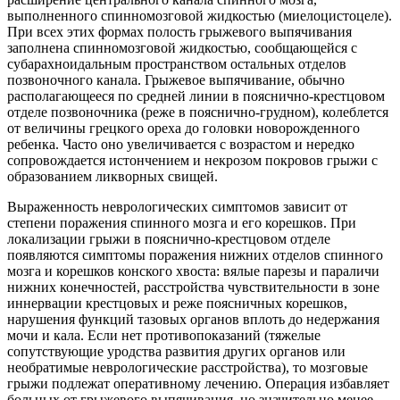
выполненного спинномозговой жидкостью (миелоцистоцеле).
При всех этих формах полость грыжевого выпячивания
заполнена спинномозговой жидкостью, сообщающейся с
субарахноидальным пространством остальных отделов
позвоночного канала. Грыжевое выпячивание, обычно
располагающееся по средней линии в пояснично-крестцовом
отделе позвоночника (реже в пояснично-грудном), колеблется
от величины грецкого ореха до головки новорожденного
ребенка. Часто оно увеличивается с возрастом и нередко
сопровождается истончением и некрозом покровов грыжи с
образованием ликворных свищей.
Выраженность неврологических симптомов зависит от
степени поражения спинного мозга и его корешков. При
локализации грыжи в пояснично-крестцовом отделе
появляются симптомы поражения нижних отделов спинного
мозга и корешков конского хвоста: вялые парезы и параличи
нижних конечностей, расстройства чувствительности в зоне
иннервации крестцовых и реже поясничных корешков,
нарушения функций тазовых органов вплоть до недержания
мочи и кала. Если нет противопоказаний (тяжелые
сопутствующие уродства развития других органов или
необратимые неврологические расстройства), то мозговые
грыжи подлежат оперативному лечению. Операция избавляет
больных от грыжевого выпячивания, но значительно менее