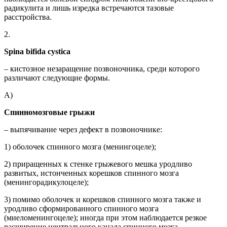
радикулита и лишь изредка встречаются тазовые
расстройства.
2.
Spina bifida cystica
– кистозное незаращение позвоночника, среди которого
различают следующие формы.
А)
Спинномозговые грыжи
– выпячивание через дефект в позвоночнике:
1) оболочек спинного мозга (менингоцеле);
2) приращенных к стенке грыжевого мешка уродливо
развитых, истонченных корешков спинного мозга
(менингорадикулоцеле);
3) помимо оболочек и корешков спинного мозга также и
уродливо сформированного спинного мозга
(миеломенингоцеле); иногда при этом наблюдается резкое
расширение центрального канала спинного мозга,