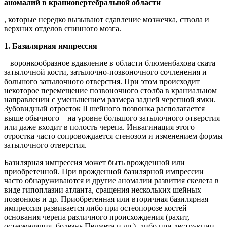
аномалий в краниовертебральной области
, которые нередко вызывают сдавление мозжечка, ствола и
верхних отделов спинного мозга.
1. Базилярная импрессия
– воронкообразное вдавление в области блюменбахова ската
затылочной кости, затылочно-позвоночного сочленения и
большого затылочного отверстия. При этом происходит
некоторое перемещение позвоночного столба в краниальном
направлении с уменьшением размера задней черепной ямки.
Зубовидный отросток II шейного позвонка располагается
выше обычного – на уровне большого затылочного отверстия
или даже входит в полость черепа. Инвагинация этого
отростка часто сопровождается стенозом и изменением формы
затылочного отверстия.
Базилярная импрессия может быть врожденной или
приобретенной. При врожденной базилярной импрессии
часто обнаруживаются и другие аномалии развития скелета в
виде гипоплазии атланта, сращения нескольких шейных
позвонков и др. Приобретенная или вторичная базилярная
импрессия развивается либо при остеопорозе костей
основания черепа различного происхождения (рахит,
остеомаляция, болезнь Педжета и др.), либо при деструкции