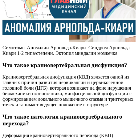
Симптомы Аномалии Арнольда-Киари. Синдром Арнольда
Киари 1-2 типа/степени. Эктопия миндалин мозжечка
Что такое краниовертебральная дисфункция?
Краниовертебральная дисфункция (КВД) является одной из
главных причин развития цервикалгии и цервикогенной
головной боли (ЦГБ), которая возникает на фоне нарушения
биомеханики позвоночника, миофасциальной дисфункции с
формированием локального мышечного спазма и триггерных
точек и занимает ведущее положение в структуре
Что такое патология краниовертебрального
перехода?
Деформация краниовертебрального перехода (КВП) —