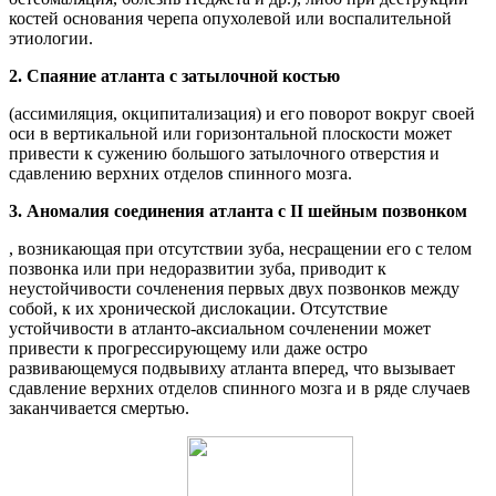
костей основания черепа опухолевой или воспалительной
этиологии.
2. Спаяние атланта с затылочной костью
(ассимиляция, окципитализация) и его поворот вокруг своей
оси в вертикальной или горизонтальной плоскости может
привести к сужению большого затылочного отверстия и
сдавлению верхних отделов спинного мозга.
3. Аномалия соединения атланта с II шейным позвонком
, возникающая при отсутствии зуба, несращении его с телом
позвонка или при недоразвитии зуба, приводит к
неустойчивости сочленения первых двух позвонков между
собой, к их хронической дислокации. Отсутствие
устойчивости в атланто-аксиальном сочленении может
привести к прогрессирующему или даже остро
развивающемуся подвывиху атланта вперед, что вызывает
сдавление верхних отделов спинного мозга и в ряде случаев
заканчивается смертью.