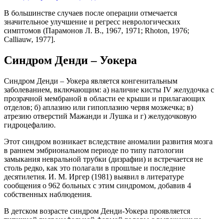
В большинстве случаев после операции отмечается
значительное улучшение и регресс неврологических
симптомов (Парамонов Л. В., 1967, 1971; Rhoton, 1976;
Calliauw, 1977].
Синдром Денди – Уокера
Синдром Денди – Уокера является конгенитальным
заболеванием, включающим: а) наличие кисты IV желудочка с
прозрачной мембраной в области ее крыши и прилагающих
отделов; б) аплазию или гипоплазию червя мозжечка; в)
атрезию отверстий Мажанди и Лушка и г) желудочковую
гидроцефалию.
Этот синдром возникает вследствие аномалии развития мозга
в раннем эмбриональном периоде по типу патологии
замыкания невральной трубки (дизрафии) и встречается не
столь редко, как это полагали в прошлые и последние
десятилетия. И. М. Иргер (1981) выявил в литературе
сообщения о 962 больных с этим синдромом, добавив 4
собственных наблюдения.
В детском возрасте синдром Денди-Уокера проявляется