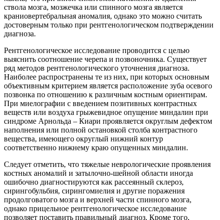
ствола мозга, мозжечка или спинного мозга является
краниовертебральная аномалия, однако это можно считать
достоверным только при рентгенологическом подтверждении
диагноза.
Рентгенологическое исследование проводится с целью
выяснить соотношение черепа и позвоночника. Существует
ряд методов рентгенологического уточнения диагноза.
Наиболее распространены те из них, при которых основным
объективным критерием является расположение зуба осевого
позвонка по отношению к различным костным ориентирам.
При миелографии с введением позитивных контрастных
веществ или воздуха грыжевидное опущение миндалин при
синдроме Арнольда – Киари проявляется округлым дефектом
наполнения или полной остановкой столба контрастного
вещества, имеющего округлый нижний контур
соответственно нижнему краю опущенных миндалин.
Следует отметить, что тяжелые неврологические проявления
костных аномалий и затылочно-шейной области иногда
ошибочно диагностируются как рассеянный склероз,
сирингобульбия, сирингомиелия и другие поражения
продолговатого мозга и верхней части спинного мозга,
однако прицельное рентгенологическое исследование
позволяет поставить правильный диагноз. Кроме того,