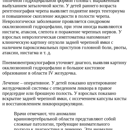
типичной гидроцефальной формой головы с выраженным
выбуханием затылочной кости. У детей раннего возраста
рентгенография черепа выявляет поднятие вверх тенториума
и повышенное скопление жидкости в полости черепа.
Неврологически заболевание проявляется синдромом
окклюзионной гидроцефалии, при этом иногда выявляются
нистагм, атаксия, слепота и поражение черепных нервов. У
взрослых неврологическая симптоматика напоминает
клиническую картину опухоли задней черепной ямки с
наличием пароксизмальных приступов головной боли, рвоты,
атаксии, нистагма и т. д.
Пневмовентрикулография уточняет диагноз, выявляя картину
окклюзионной гидроцефалии и большое кистозное
образование в области IV желудочка.
Лечение – оперативное. У детей показано шунтирование
желудочковой системы с отведением ликвора в правое
предсердие или брюшную полость. У взрослых показано
вскрытие задней черепной ямки, с иссечением капсулы кисты
и восстановлением ликвороциркуляции.
Врачи отмечают, что аномалии
краниовертебральной области представляют собой
сложные патологии, требующие внимательного
подхода к диагностике и лечению. Эти аномалии