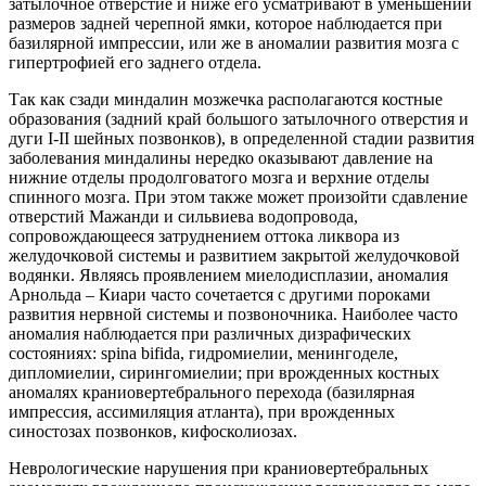
затылочное отверстие и ниже его усматривают в уменьшении
размеров задней черепной ямки, которое наблюдается при
базилярной импрессии, или же в аномалии развития мозга с
гипертрофией его заднего отдела.
Так как сзади миндалин мозжечка располагаются костные
образования (задний край большого затылочного отверстия и
дуги I-II шейных позвонков), в определенной стадии развития
заболевания миндалины нередко оказывают давление на
нижние отделы продолговатого мозга и верхние отделы
спинного мозга. При этом также может произойти сдавление
отверстий Мажанди и сильвиева водопровода,
сопровождающееся затруднением оттока ликвора из
желудочковой системы и развитием закрытой желудочковой
водянки. Являясь проявлением миелодисплазии, аномалия
Арнольда – Киари часто сочетается с другими пороками
развития нервной системы и позвоночника. Наиболее часто
аномалия наблюдается при различных дизрафических
состояниях: spina bifida, гидромиелии, менингоделе,
дипломиелии, сирингомиелии; при врожденных костных
аномалях краниовертебрального перехода (базилярная
импрессия, ассимиляция атланта), при врожденных
синостозах позвонков, кифосколиозах.
Неврологические нарушения при краниовертебральных