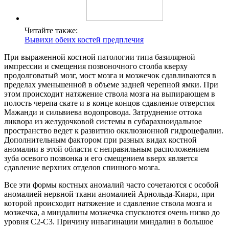
Читайте также:
Вывихи обеих костей предплечия
При выраженной костной патологии типа базилярной
импрессии и смещения позвоночного столба кверху
продолговатый мозг, мост мозга и мозжечок сдавливаются в
пределах уменьшенной в объеме задней черепной ямки. При
этом происходит натяжение ствола мозга на выпирающем в
полость черепа скате и в конце концов сдавление отверстия
Мажанди и сильвиева водопровода. Затруднение оттока
ликвора из желудочковой системы в субарахноидальное
пространство ведет к развитию окклюзионной гидроцефалии.
Дополнительным фактором при разных видах костной
аномалии в этой области с неправильным расположением
зуба осевого позвонка и его смещением вверх является
сдавление верхних отделов спинного мозга.
Все эти формы костных аномалий часто сочетаются с особой
аномалией нервной ткани аномалией Арнольда-Киари, при
которой происходит натяжение и сдавление ствола мозга и
мозжечка, а миндалины мозжечка спускаются очень низко до
уровня С2-С3. Причину инвагинации миндалин в большое