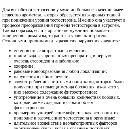
Для выработки эстрогенов у мужчин большое значение имеет
вещество ароматаза, которая образуется из жировых тканей
при понижении уровня тестостерона. Именно она участвует в
процессе преобразования гормона тестостерона в эстроген.
Таким образом, если в организме мужчины повышается
количество ароматазы, то растет и уровень эстрогена.
Основными причинами для развития нарушения являются:
естественные возрастные изменения;
прием ряда лекарственных препаратов, в первую
очередь стероидов и анаболиков;
ожирение;
раковые новообразования любой локализации;
нарушения в работе печени;
злоупотребление спиртными напитками, которые были
получены при помощи метода брожения, из-за чего у
них высокое содержание фитоэстрогенов;
употребление в очень больших количествах бобовых,
которые также содержат высокий объем
фитоэстрогенов;
чрезмерное употребление кофе, так как этот напиток
приводит к разрушению тестостерона в организме;
длительное воздействие неблагоприятных факторов
окружающей среды, когда в организм поступает