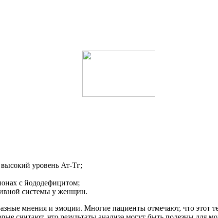
 высокий уровень Ат-Тг;
онах с йододефицитом;
тивной системы у женщин.
разные мнения и эмоции. Многие пациенты отмечают, что этот 
рые считают, что результаты анализа могут быть полезны для м