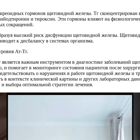
иреоидных гормонов щитовидной железы. Тг сконцентрирован в
йодтиронин и тироксин. Эти гормоны влияют на физиологически
ных сокращений.
 образуя высокий риск дисфункции щитовидной железы. Щитовид
иводит к дисбалансу в системах организма.
ровня Ат-Тг.
ну является важным инструментом в диагностике заболеваний щи
, и помогает в мониторинге состояния пациентов после хирур
идетельствовать о нарушениях в работе щитовидной железы и т
ть в контексте клинической картины и других лабораторных дан
 и выбора оптимальной стратегии лечения.