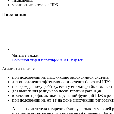
тахикардия;
увеличение размеров ЩЖ.
Показания
Читайте также:
Брюшной тиф и паратифы А и В у детей
Анализ назначается:
при подозрении на дисфункцию эндокринной системы;
для определения эффективности лечения болезней ЩЖ;
новорожденному ребёнку, если у его матери был выявлен
для выявления рецидивов после терапии рака ЩЖ;
в качестве профилактики нарушений функций ЩЖ в реги
при подозрении на Ат-Тг на фоне дисфункции репродук
Анализ на антитела к тиреоглобулину вызывает у людей 
и выявить возможные аутоиммунные заболевания. Некото