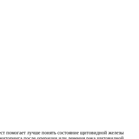
тест помогает лучше понять состояние щитовидной железы
ониторинга после операции или лечения рака щитовидной