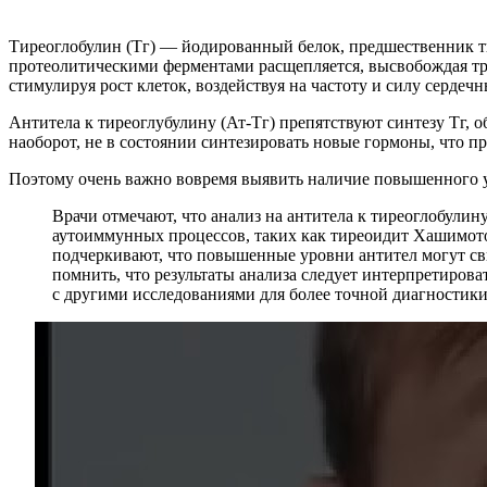
Тиреоглобулин (Тг) — йодированный белок, предшественник т
протеолитическими ферментами расщепляется, высвобождая три
стимулируя рост клеток, воздействуя на частоту и силу сердеч
Антитела к тиреоглубулину (Ат-Тг) препятствуют синтезу Тг,
наоборот, не в состоянии синтезировать новые гормоны, что пр
Поэтому очень важно вовремя выявить наличие повышенного у
Врачи отмечают, что анализ на антитела к тиреоглобули
аутоиммунных процессов, таких как тиреоидит Хашимото
подчеркивают, что повышенные уровни антител могут св
помнить, что результаты анализа следует интерпретирова
с другими исследованиями для более точной диагностики