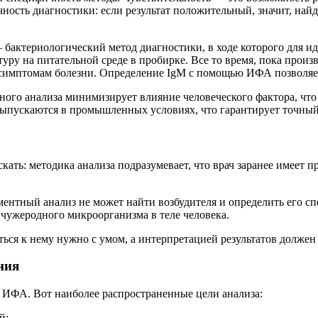
ость диагностики: если результат положительный, значит, найд
актериологический метод диагностики, в ходе которого для ид
ьтуру на питательной среде в пробирке. Все то время, пока про
симптомам болезни. Определение IgM с помощью ИФА позволяет
ого анализа минимизирует влияние человеческого фактора, что
ыпускаются в промышленных условиях, что гарантирует точный 
ать: методика анализа подразумевает, что врач заранее имеет 
тный анализ не может найти возбудителя и определить его спе
 чужеродного микроорганизма в теле человека.
ся к нему нужно с умом, а интерпретацией результатов должен
ния
ИФА. Вот наиболее распространенные цели анализа:
й: