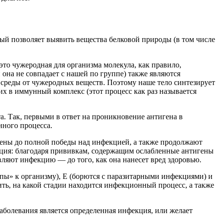
й позволяет выявить вещества белковой природы (в том числе
то чужеродная для организма молекула, как правило,
она не совпадает с нашей по группе) также являются
среды от чужеродных веществ. Поэтому наше тело синтезирует
х в иммунный комплекс (этот процесс как раз называется
а. Так, первыми в ответ на проникновение антигена в
нного процесса.
гены до полной победы над инфекцией, а также продолжают
ация: благодаря прививкам, содержащим ослабленные антигены
вляют инфекцию — до того, как она нанесет вред здоровью.
пы» к организму), Е (борются с паразитарными инфекциями) и
ить, на какой стадии находится инфекционный процесс, а также
заболевания является определенная инфекция, или желает