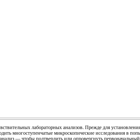
увствительных лабораторных анализов. Прежде для установлен
водить многоступенчатые микроскопические исследования в поп
анализ — чтобы подтвердить или опровергнуть первоначальный 