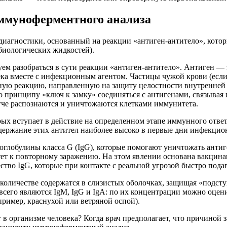
ммуноферментного анализа
агностики, основанный на реакции «антиген-антитело», которы
биологических жидкостей).
м разобраться в сути реакции «антиген-антитело». Антиген — э
ека вместе с инфекционным агентом. Частицы чужой крови (если 
ую реакцию, направленную на защиту целостности внутренней 
принципу «ключ к замку» соединяться с антигенами, связывая и
гче распознаются и уничтожаются клетками иммунитета.
рых вступает в действие на определенном этапе иммунного ответ
держание этих антител наиболее высоко в первые дни инфекцио
оглобулины класса G (IgG), которые помогают уничтожать анти
тет к повторному заражению. На этом явлении основана вакцин
ство IgG, которые при контакте с реальной угрозой быстро пода
оличестве содержатся в слизистых оболочках, защищая «подсту
всего являются IgM, IgG и IgA: по их концентрации можно оцен
пример, краснухой или ветряной оспой).
 в организме человека? Когда врач предполагает, что причиной 