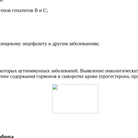
генов гепатитов В и С;
, клещевому энцефалиту и другим заболеваниям;
екоторых аутоиммунных заболеваний. Выявление онкологических
ение содержания гормонов в сыворотке крови (прогестерона, про
абора