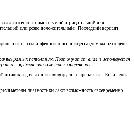
 или антигенов с пометками об отрицательной или
жительный или резко положительный). Последний вариант
прошло от начала инфекционного процесса (чем выше индекс
амых разных патологиях. Поэтому этот анализ используется
рапии и эффективного лечения заболевания.
­био­ти­ков и дру­гих про­ти­во­ви­рус­ных пре­па­ра­тов. Если че­ло­
время методы диагностики дают возможность своевременно