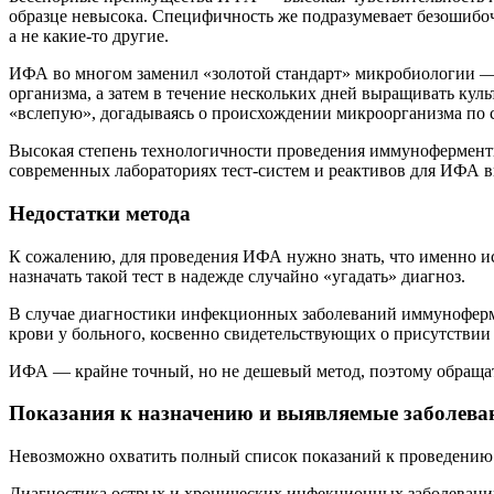
образце невысока. Специфичность же подразумевает безошибочн
а не какие-то другие.
ИФА во многом заменил «золотой стандарт» микробиологии — б
организма, а затем в течение нескольких дней выращивать кул
«вслепую», догадываясь о происхождении микроорганизма по 
Высокая степень технологичности проведения иммуноферментн
современных лабораториях тест-систем и реактивов для ИФА в
Недостатки метода
К сожалению, для проведения ИФА нужно знать, что именно иск
назначать такой тест в надежде случайно «угадать» диагноз.
В случае диагностики инфекционных заболеваний иммунофермен
крови у больного, косвенно свидетельствующих о присутствии
ИФА — крайне точный, но не дешевый метод, поэтому обращать
Показания к назначению и выявляемые заболева
Невозможно охватить полный список показаний к проведению 
Диагностика острых и хронических инфекционных заболевани