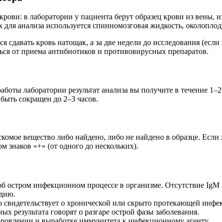
ови: в лаборатории у пациента берут образец крови из вены, 
 для анализа используется спинномозговая жидкость, околоплодн
ся сдавать кровь натощак, а за две недели до исследования (есл
ся от приема антибиотиков и противовирусных препаратов.
оты лаборатории результат анализа вы получите в течение 1–2 
быть сокращен до 2–3 часов.
комое вещество либо найдено, либо не найдено в образце. Если 
 знаков «+» (от одного до нескольких).
б остром инфекционном процессе в организме. Отсутствие IgM м
адию.
го свидетельствует о хронической или скрыто протекающей инфе
ых результата говорят о разгаре острой фазы заболевания.
оровлении и выработке иммунитета к инфекционному агенту.