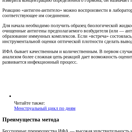
измерить концентрацию определенного гормона, он назначает
Реакцию «антиген-антитело» можно воспроизвести в лабораторн
соответствующее им соединение.
Для начала необходимо получить образец биологической жидко
очищенные антигены предполагаемого возбудителя (или — антит
образование иммунных комплексов. Если «встреча» состоялась
инструментальной оценки оптической плотности сделать выводе
ИФА бывает качественным и количественным. В первом случае 
анализом более сложная цепь реакций дает возможность оценить
развивается инфекционный процесс.
Читайте также:
Менструальный цикл по дням
Преимущества метода
Бесспорные преимущества ИФА — высокая чувствительность и с