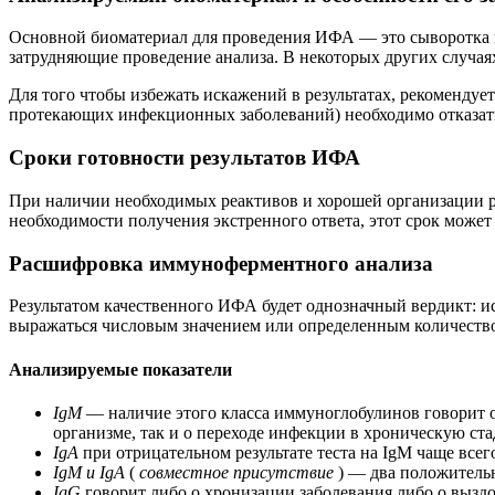
Основной биоматериал для проведения ИФА — это сыворотка кр
затрудняющие проведение анализа. В некоторых других случаях
Для того чтобы избежать искажений в результатах, рекомендует
протекающих инфекционных заболеваний) необходимо отказать
Сроки готовности результатов ИФА
При наличии необходимых реактивов и хорошей организации раб
необходимости получения экстренного ответа, этот срок может 
Расшифровка иммуноферментного анализа
Результатом качественного ИФА будет однозначный вердикт: ис
выражаться числовым значением или определенным количеством
Анализируемые показатели
IgM
— наличие этого класса иммуноглобулинов говорит о
организме, так и о переходе инфекции в хроническую ст
IgA
при отрицательном результате теста на IgM чаще все
IgM и IgA
(
совместное присутствие
) — два положительн
IgG
говорит либо о хронизации заболевания либо о вызд