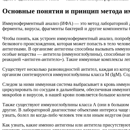
Основные понятия и принцип метода и
Иммуноферментный анализ (ИФА) — это метод лабораторной ди
ферменты, вирусы, фрагменты бактерий и другие компоненты 
Чтобы понять, как устроен иммуноферментный анализ, попробуе
белкового происхождения, которая может попасть в тело челов
антигенами. В организме антигены способны вызывать иммунн
особые вещества — антитела (иммуноглобулины), способные по 
реакцией «антиген-антитело»). Такие иммунные комплексы ле
Существует несколько разновидностей антител, каждая из кото
организм синтезируются иммуноглобулины класса М (IgM). Со
Следом за ними иммунная система выбрасывает в кровь иммун
циркулировать по сосудам в дальнейшем, обеспечивая иммуни
микробов и вирусов, в нашей крови появляется большое количе
Также существуют иммуноглобулины класса А (они в большом к
другие. В лабораторной диагностике объектами интереса чаще 
узнать, болел ли когда-либо человек тем или иным недугом (на
Как узнать, какие именно антигены или антитела присутствуют