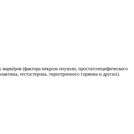
 маркёров (фактора некроза опухоли, простатспецифического
лактина, тестостерона, тиреотропного гормона и других).