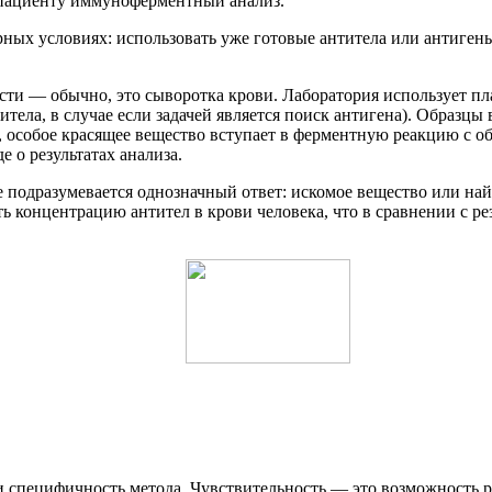
 пациенту иммуноферментный анализ.
ых условиях: использовать уже готовые антитела или антигены,
сти — обычно, это сыворотка крови. Лаборатория использует пл
ела, в случае если задачей является поиск антигена). Образцы
, особое красящее вещество вступает в ферментную реакцию с о
 о результатах анализа.
подразумевается однозначный ответ: искомое вещество или найд
 концентрацию антител в крови человека, что в сравнении с рез
пецифичность метода. Чувствительность — это возможность рас