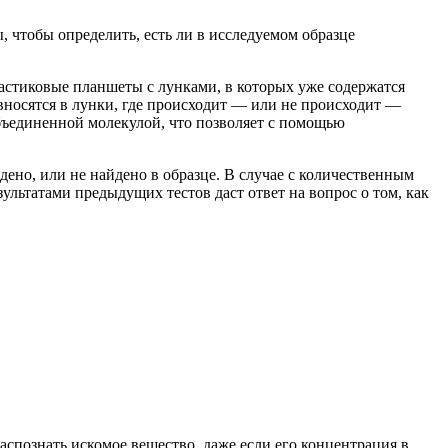
 чтобы определить, есть ли в исследуемом образце
астиковые планшеты с лунками, в которых уже содержатся
 вносятся в лунки, где происходит — или не происходит —
бъединенной молекулой, что позволяет с помощью
ено, или не найдено в образце. В случае с количественным
ультатами предыдущих тестов даст ответ на вопрос о том, как
познать искомое вещество, даже если его концентрация в