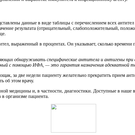
дставлены данные в виде таблицы с перечислением всех антител
начение результата (отрицательный, слабоположительный, поло
це.
тел, выраженный в процентах. Он указывает, сколько времени 
яющих обнаруживать специфические антитела и антигены при с
енный с помощью ИФА, — это гарантия назначения адекватной те
­щак, за две не­де­ли па­ци­ен­ту же­ла­тель­но пре­кра­тить при­ем ан­ти
ить об этом вра­чу.
ной медицины и, в частности, диагностики. Доступные в наше 
в в организме пациента.