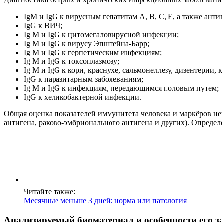
IgM и IgG к вирусным гепатитам А, B, C, E, а также анти
IgG к ВИЧ;
Ig M и IgG к цитомегаловирусной инфекции;
Ig M и IgG к вирусу Эпштейна-Барр;
Ig M и IgG к герпетическим инфекциям;
Ig M и IgG к токсоплазмозу;
Ig M и IgG к кори, краснухе, сальмонеллезу, дизентерии
IgG к паразитарным заболеваниям;
Ig M и IgG к инфекциям, передающимся половым путем;
IgG к хеликобактерной инфекции.
Общая оценка показателей иммунитета человека и маркёров н
антигена, раково-эмбрионального антигена и других). Определ
Читайте также:
Месячные меньше 3 дней: норма или патология
Анализируемый биоматериал и особенности его з