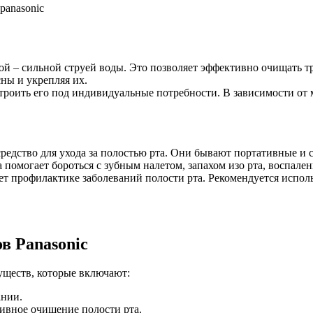
й – сильной струей воды. Это позволяет эффективно очищать т
ны и укрепляя их.
троить его под индивидуальные потребности. В зависимости от 
редство для ухода за полостью рта. Они бывают портативные и 
 помогает бороться с зубным налетом, запахом изо рта, воспале
ет профилактике заболеваний полости рта. Рекомендуется исполь
в Panasonic
уществ, которые включают:
ании.
ивное очищение полости рта.