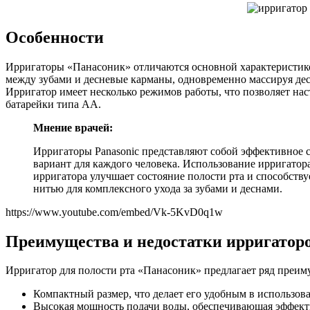
Особенности
Ирригаторы «Панасоник» отличаются основной характеристико
между зубами и десневые карманы, одновременно массируя дес
Ирригатор имеет несколько режимов работы, что позволяет нас
батарейки типа АА.
Мнение врачей:
Ирригаторы Panasonic представляют собой эффективное с
вариант для каждого человека. Использование ирригатора
ирригатора улучшает состояние полости рта и способству
нитью для комплексного ухода за зубами и деснами.
https://www.youtube.com/embed/Vk-5KvD0q1w
Преимущества и недостатки ирригаторо
Ирригатор для полости рта «Панасоник» предлагает ряд преим
Компактный размер, что делает его удобным в использов
Высокая мощность подачи воды, обеспечивающая эффект