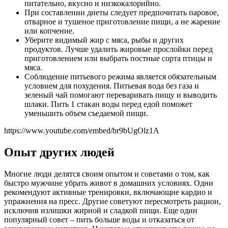
питательно, вкусно и низкокалорийно.
При составлении диеты следует предпочитать паровое,
отварное и тушеное приготовление пищи, а не жарение
или копчение.
Уберите видимый жир с мяса, рыбы и других
продуктов. Лучше удалить жировые прослойки перед
приготовлением или выбрать постные сорта птицы и
мяса.
Соблюдение питьевого режима является обязательным
условием для похудения. Питьевая вода без газа и
зеленый чай помогают переваривать пищу и выводить
шлаки. Пить 1 стакан воды перед едой поможет
уменьшить объем съедаемой пищи.
https://www.youtube.com/embed/br9bUgOlz1A
Опыт других людей
Многие люди делятся своим опытом и советами о том, как
быстро мужчине убрать живот в домашних условиях. Одни
рекомендуют активные тренировки, включающие кардио и
упражнения на пресс. Другие советуют пересмотреть рацион,
исключив излишки жирной и сладкой пищи. Еще один
популярный совет – пить больше воды и отказаться от