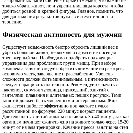
газированных напитков. Некоторые отмечают, что важно не
только убрать живот, но и укрепить мышцы корсета, чтобы
добиться ровной и крепкой фигуры. Главное, помнить, что
для достижения результатов нужна систематичность и
терпение.
Физическая активность для мужчин
Существует возможность быстро сбросить лишний вес и
убрать большой живот, не выходя из дома и не посещая
тренажерный зал. Необходимо подобрать подходящие
упражнения для проблемных групп мышц. При выборе
комплекса занятий следует обратить внимание на разогрев,
основную часть, завершение и расслабление. Уровень
сложности должен быть минимальным, а интенсивность
следует наращивать постепенно. Рекомендуется начать с
наклонов, скруток туловища, приседаний, занятий с
гантелями, плавания и длительных пеших прогулок. Темп
занятий должен быть умеренным и интервальным. Жир
сжигается наиболее эффективно при частоте пульса,
рассчитанной по формуле: 220 минус возраст пациента.
Длительность занятий должна составлять 35-40 минут, так как
организм начинает сжигать жир на животе только через 15-20
минут от начала тренировки. Качание пресса, занятия на степ-
платформах и весовые нагрузки не рекомендуются людям с