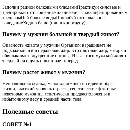
Заполни рацион белковыми блюдамиПрактикуй силовые и
тренировки с отягощениямиЗанимайся с квалифицированным
тренеромПей больше водыПопробуй интервальное
голоданиеХоди в баню (или в криосауну)
Почему у мужчин большой и твердый живот?
Опасность живота у мужчин Организм наращивает не
подкожный, а висцеральный жир. Это плотный жир, который
обволакивает внутренние органы. Из-за этого мужской живот
твердый на ощупь и выпирает вперед.
Почему растет живот у мужчин?
Неправильная осанка, малоподвижный и сидячий образ
жизни, высокий уровень стресса, генетические факторы:
некоторые мужчины генетически предрасположены к
избыточному весу в средней части тела.
Полезные советы
СОВЕТ №1