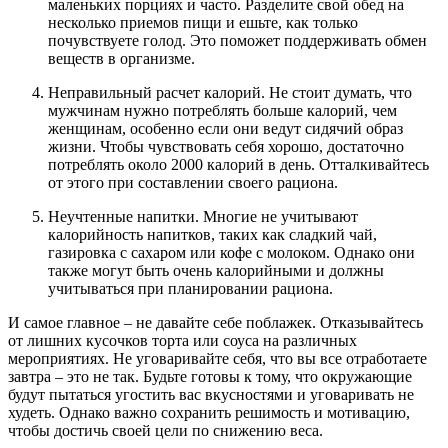
маленьких порциях и часто. Разделите свой обед на
несколько приемов пищи и ешьте, как только
почувствуете голод. Это поможет поддерживать обмен
веществ в организме.
Неправильный расчет калорий. Не стоит думать, что
мужчинам нужно потреблять больше калорий, чем
женщинам, особенно если они ведут сидячий образ
жизни. Чтобы чувствовать себя хорошо, достаточно
потреблять около 2000 калорий в день. Отталкивайтесь
от этого при составлении своего рациона.
Неучтенные напитки. Многие не учитывают
калорийность напитков, таких как сладкий чай,
газировка с сахаром или кофе с молоком. Однако они
также могут быть очень калорийными и должны
учитываться при планировании рациона.
И самое главное – не давайте себе поблажек. Отказывайтесь
от лишних кусочков торта или соуса на различных
мероприятиях. Не уговаривайте себя, что вы все отработаете
завтра – это не так. Будьте готовы к тому, что окружающие
будут пытаться угостить вас вкусностями и уговаривать не
худеть. Однако важно сохранить решимость и мотивацию,
чтобы достичь своей цели по снижению веса.