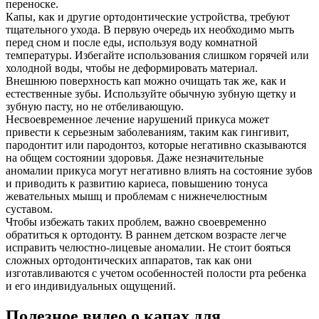
переноске.
Капы, как и другие ортодонтические устройства, требуют
тщательного ухода. В первую очередь их необходимо мыть
перед сном и после еды, используя воду комнатной
температуры. Избегайте использования слишком горячей или
холодной воды, чтобы не деформировать материал.
Внешнюю поверхность кап можно очищать так же, как и
естественные зубы. Используйте обычную зубную щетку и
зубную пасту, но не отбеливающую.
Несвоевременное лечение нарушений прикуса может
привести к серьезным заболеваниям, таким как гингивит,
пародонтит или пародонтоз, которые негативно сказываются
на общем состоянии здоровья. Даже незначительные
аномалии прикуса могут негативно влиять на состояние зубов
и приводить к развитию кариеса, повышению тонуса
жевательных мышц и проблемам с нижнечелюстным
суставом.
Чтобы избежать таких проблем, важно своевременно
обратиться к ортодонту. В раннем детском возрасте легче
исправить челюстно-лицевые аномалии. Не стоит бояться
сложных ортодонтических аппаратов, так как они
изготавливаются с учетом особенностей полости рта ребенка
и его индивидуальных ощущений.
Полезное видео о капах для