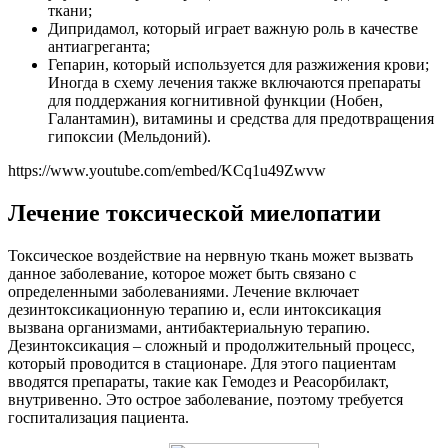
ткани;
Дипридамол, который играет важную роль в качестве
антиагреганта;
Гепарин, который используется для разжижения крови;
Иногда в схему лечения также включаются препараты
для поддержания когнитивной функции (Нобен,
Галантамин), витамины и средства для предотвращения
гипоксии (Мельдоний).
https://www.youtube.com/embed/KCq1u49Zwvw
Лечение токсической миелопатии
Токсическое воздействие на нервную ткань может вызвать
данное заболевание, которое может быть связано с
определенными заболеваниями. Лечение включает
дезинтоксикационную терапию и, если интоксикация
вызвана организмами, антибактериальную терапию.
Дезинтоксикация – сложный и продолжительный процесс,
который проводится в стационаре. Для этого пациентам
вводятся препараты, такие как Гемодез и Реасорбилакт,
внутривенно. Это острое заболевание, поэтому требуется
госпитализация пациента.