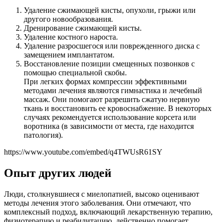
Удаление сжимающей кисты, опухоли, грыжи или
другого новообразования.
Дренирование сжимающей кисты.
Удаление костного нароста.
Удаление разросшегося или поврежденного диска с
замещением имплантатом.
Восстановление позиции смещенных позвонков с
помощью специальной скобы.
При легких формах компрессии эффективными
методами лечения являются гимнастика и лечебный
массаж. Они помогают разрешить сжатую нервную
ткань и восстановить ее кровоснабжение. В некоторых
случаях рекомендуется использование корсета или
воротника (в зависимости от места, где находится
патология).
https://www.youtube.com/embed/q4TWUsR61SY
Опыт других людей
Люди, столкнувшиеся с миелопатией, высоко оценивают
методы лечения этого заболевания. Они отмечают, что
комплексный подход, включающий лекарственную терапию,
физиотерапию и реабилитацию, действенно помогает