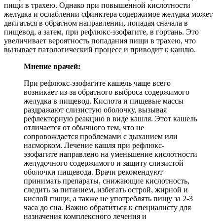
пищи в трахею. Однако при повышенной кислотности
желудка и ослаблении сфинктера содержимое желудка может
двигаться в обратном направлении, попадая сначала в
пищевод, а затем, при рефлюкс-эзофагите, в гортань. Это
увеличивает вероятность попадания пищи в трахею, что
вызывает патологический процесс и приводит к кашлю.
Мнение врачей:
При рефлюкс-эзофагите кашель чаще всего
возникает из-за обратного выброса содержимого
желудка в пищевод. Кислота и пищевые массы
раздражают слизистую оболочку, вызывая
рефлекторную реакцию в виде кашля. Этот кашель
отличается от обычного тем, что не
сопровождается проблемами с дыханием или
насморком. Лечение кашля при рефлюкс-
эзофагите направлено на уменьшение кислотности
желудочного содержимого и защиту слизистой
оболочки пищевода. Врачи рекомендуют
принимать препараты, снижающие кислотность,
следить за питанием, избегать острой, жирной и
кислой пищи, а также не употреблять пищу за 2-3
часа до сна. Важно обратиться к специалисту для
назначения комплексного лечения и