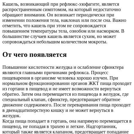
Кашель, возникающий при рефлюкс-эзофагите, является
распространенным симптомом, на который недостаточно
обращают внимания. Он возникает периодически при
изменении положения тела, наклонах или после сна. Важно
отметить, что кашель при этом не сопровождается
повышением температуры тела, ознобом или насморком. В
большинстве случаев кашель является сухим, но может
сопровождаться небольшим количеством мокроты.
От чего появляется
Повышение кислотности желудка и ослабление сфинктера
являются главными причинами рефлюкса. Процесс
пищеварения в организме человека хорошо изучен. При
нормальном функционировании органов ЖКТ пища проходит
из гортани в пищевод и не имеет возможности вернуться
обратно. Затем она перемещается из пищевода в желудок, где
специальный клапан, сфинктер, предотвращает обратное
движение содержимого. После переваривания пища проходит
в двенадцатиперстную кишку и не может вернуться в
желудок.
Когда пища попадает в гортань, она напрямую перемещается в
пищевод, не попадая в трахею и легкие. Надгортанник,
который также является клапаном, предотвращает попадание