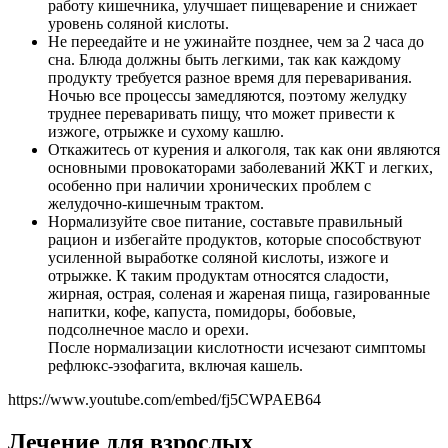
работу кишечника, улучшает пищеварение и снижает
уровень соляной кислоты.
Не переедайте и не ужинайте позднее, чем за 2 часа до
сна. Блюда должны быть легкими, так как каждому
продукту требуется разное время для переваривания.
Ночью все процессы замедляются, поэтому желудку
труднее переваривать пищу, что может привести к
изжоге, отрыжке и сухому кашлю.
Откажитесь от курения и алкоголя, так как они являются
основными провокаторами заболеваний ЖКТ и легких,
особенно при наличии хронических проблем с
желудочно-кишечным трактом.
Нормализуйте свое питание, составьте правильный
рацион и избегайте продуктов, которые способствуют
усиленной выработке соляной кислоты, изжоге и
отрыжке. К таким продуктам относятся сладости,
жирная, острая, соленая и жареная пища, газированные
напитки, кофе, капуста, помидоры, бобовые,
подсолнечное масло и орехи.
После нормализации кислотности исчезают симптомы
рефлюкс-эзофагита, включая кашель.
https://www.youtube.com/embed/fj5CWPAEB64
Лечение для взрослых