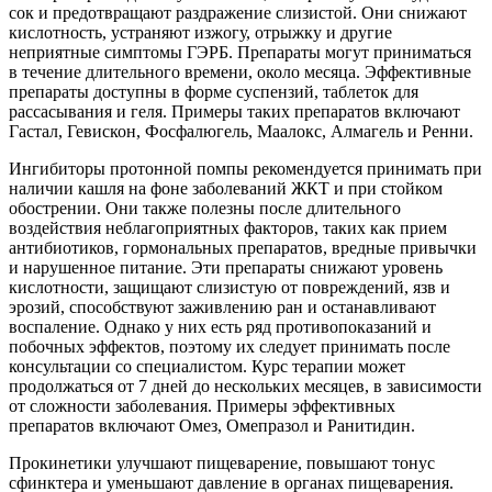
сок и предотвращают раздражение слизистой. Они снижают
кислотность, устраняют изжогу, отрыжку и другие
неприятные симптомы ГЭРБ. Препараты могут приниматься
в течение длительного времени, около месяца. Эффективные
препараты доступны в форме суспензий, таблеток для
рассасывания и геля. Примеры таких препаратов включают
Гастал, Гевискон, Фосфалюгель, Маалокс, Алмагель и Ренни.
Ингибиторы протонной помпы рекомендуется принимать при
наличии кашля на фоне заболеваний ЖКТ и при стойком
обострении. Они также полезны после длительного
воздействия неблагоприятных факторов, таких как прием
антибиотиков, гормональных препаратов, вредные привычки
и нарушенное питание. Эти препараты снижают уровень
кислотности, защищают слизистую от повреждений, язв и
эрозий, способствуют заживлению ран и останавливают
воспаление. Однако у них есть ряд противопоказаний и
побочных эффектов, поэтому их следует принимать после
консультации со специалистом. Курс терапии может
продолжаться от 7 дней до нескольких месяцев, в зависимости
от сложности заболевания. Примеры эффективных
препаратов включают Омез, Омепразол и Ранитидин.
Прокинетики улучшают пищеварение, повышают тонус
сфинктера и уменьшают давление в органах пищеварения.