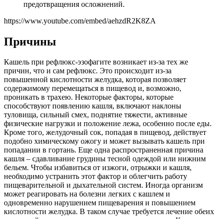
предотвращения осложнений.
https://www.youtube.com/embed/aehzdR2K8ZA
Причины
Кашель при рефлюкс-эзофагите возникает из-за тех же
причин, что и сам рефлюкс. Это происходит из-за
повышенной кислотности желудка, которая позволяет
содержимому перемещаться в пищевод и, возможно,
проникать в трахею. Некоторые факторы, которые
способствуют появлению кашля, включают наклоны
туловища, сильный смех, поднятие тяжести, активные
физические нагрузки и положение лежа, особенно после еды.
Кроме того, желудочный сок, попадая в пищевод, действует
подобно химическому ожогу и может вызывать кашель при
попадании в гортань. Еще одна распространенная причина
кашля – сдавливание грудины тесной одеждой или нижним
бельем. Чтобы избавиться от изжоги, отрыжки и кашля,
необходимо устранить этот фактор и облегчить работу
пищеварительной и дыхательной систем. Иногда организм
может реагировать на болезни легких с кашлем и
одновременно нарушением пищеварения и повышением
кислотности желудка. В таком случае требуется лечение обеих