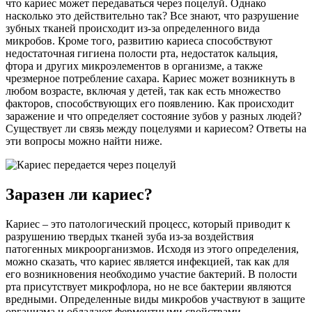
что кариес может передаваться через поцелуй. Однако
насколько это действительно так? Все знают, что разрушение
зубных тканей происходит из-за определенного вида
микробов. Кроме того, развитию кариеса способствуют
недостаточная гигиена полости рта, недостаток кальция,
фтора и других микроэлементов в организме, а также
чрезмерное потребление сахара. Кариес может возникнуть в
любом возрасте, включая у детей, так как есть множество
факторов, способствующих его появлению. Как происходит
заражение и что определяет состояние зубов у разных людей?
Существует ли связь между поцелуями и кариесом? Ответы на
эти вопросы можно найти ниже.
Заразен ли кариес?
Кариес – это патологический процесс, который приводит к
разрушению твердых тканей зуба из-за воздействия
патогенных микроорганизмов. Исходя из этого определения,
можно сказать, что кариес является инфекцией, так как для
его возникновения необходимо участие бактерий. В полости
рта присутствует микрофлора, но не все бактерии являются
вредными. Определенные виды микробов участвуют в защите
организма и обладают ферментными свойствами.