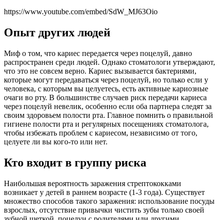
https://www.youtube.com/embed/SdW_MJ63Oio
Опыт других людей
Миф о том, что кариес передается через поцелуй, давно
распространен среди людей. Однако стоматологи утверждают,
что это не совсем верно. Кариес вызывается бактериями,
которые могут передаваться через поцелуй, но только если у
человека, с которым вы целуетесь, есть активные кариозные
очаги во рту. В большинстве случаев риск передачи кариеса
через поцелуй невелик, особенно если оба партнера следят за
своим здоровьем полости рта. Главное помнить о правильной
гигиене полости рта и регулярных посещениях стоматолога,
чтобы избежать проблем с кариесом, независимо от того,
целуете ли вы кого-то или нет.
Кто входит в группу риска
Наибольшая вероятность заражения стрептококками
возникает у детей в раннем возрасте (1-3 года). Существует
множество способов такого заражения: использование посуды
взрослых, отсутствие привычки чистить зубы только своей
зубной щеткой, поцелуи с родителями или другими