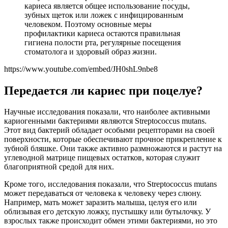
кариеса является общее использование посуды,
зубных щеток или ложек с инфицированным
человеком. Поэтому основные меры
профилактики кариеса остаются правильная
гигиена полости рта, регулярные посещения
стоматолога и здоровый образ жизни.
https://www.youtube.com/embed/JH0shL9nbe8
Передается ли кариес при поцелуе?
Научные исследования показали, что наиболее активными
кариогенными бактериями являются Streptococcus mutans.
Этот вид бактерий обладает особыми рецепторами на своей
поверхности, которые обеспечивают прочное прикрепление к
зубной бляшке. Они также активно размножаются и растут на
углеводной матрице пищевых остатков, которая служит
благоприятной средой для них.
Кроме того, исследования показали, что Streptococcus mutans
может передаваться от человека к человеку через слюну.
Например, мать может заразить малыша, целуя его или
облизывая его детскую ложку, пустышку или бутылочку. У
взрослых также происходит обмен этими бактериями, но это