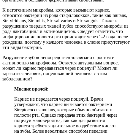
К патогенным микробам, которые вызывают кариес,
относятся бактерии из рода стафилококков, такие как mutans,
Str. viridians, Str. mitis, Str. salivarius и Str. sanguis. Также к
разрушению твердых тканей зубов способствуют микробы из
рода лактобацилл и актиномицетов. Следует отметить, что
инфицирование полости рта происходит через 1-2 года после
рождения, поэтому у каждого человека в слюне присутствуют
эти виды бактерий.
Разрушение зубов непосредственно связано с ростом и
активностью микрофлоры. Остается актуальным вопрос,
может ли кариес передаваться через поцелуй? Может ли
заразиться человек, поцеловавший человека с этим
заболеванием?
Мнение врачей:
Кариес не передается через поцелуй. Врачи
утверждают, что кариес вызывается бактериями
Streptococcus mutans, которые обычно обитают в
полости рта. Однако передача этих бактерий через
поцелуй маловероятна, так как для развития
кариеса требуется длительное воздействие кислот
на зубы. Более вероятным способом передачи