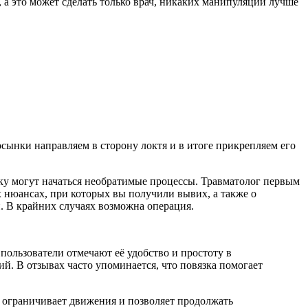
, а это может сделать только врач, никаких манипуляций лучше
осынки направляем в сторону локтя и в итоге прикрепляем его
ку могут начаться необратимые процессы. Травматолог первым
ех нюансах, при которых вы получили вывих, а также о
й. В крайних случаях возможна операция.
пользователи отмечают её удобство и простоту в
. В отзывах часто упоминается, что повязка помогает
е ограничивает движения и позволяет продолжать