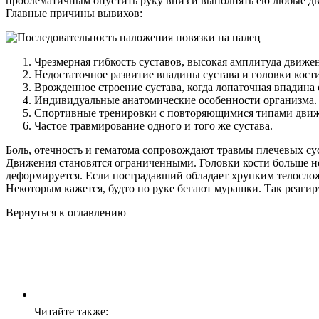
проблематичным опустить руку вниз и выполнять ею любые дв
Главные причины вывихов:
Чрезмерная гибкость суставов, высокая амплитуда движе
Недостаточное развитие впадины сустава и головки кост
Врожденное строение сустава, когда лопаточная впадина 
Индивидуальные анатомические особенности организма.
Спортивные тренировки с повторяющимися типами движ
Частое травмирование одного и того же сустава.
Боль, отечность и гематома сопровождают травмы плечевых сус
Движения становятся ограниченными. Головки кости больше нет
деформируется. Если пострадавший обладает хрупким телослож
Некоторым кажется, будто по руке бегают мурашки. Так реаги
Вернуться к оглавлению
Читайте также: