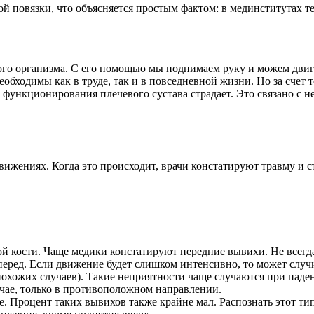
ой повязки, что объясняется простым фактом: в мединститутах
го организма. С его помощью мы поднимаем руку и можем двигать
обходимы как в труде, так и в повседневной жизни. Но за счет
ь функционирования плечевого сустава страдает. Это связано с
вижениях. Когда это происходит, врачи констатируют травму и с
ой кости. Чаще медики констатируют передние вывихи. Не всег
перед. Если движение будет слишком интенсивно, то может случ
похожих случаев). Такие неприятности чаще случаются при паде
учае, только в противоположном направлении.
е. Процент таких вывихов также крайне мал. Распознать этот ти