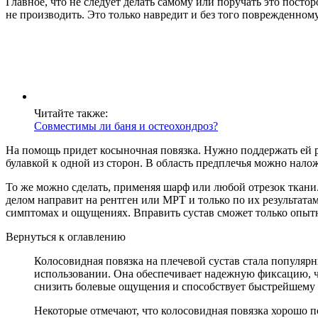
Главное, что не следует делать самому или поручать это посто
не производить. Это только навредит и без того поврежденному
Читайте также:
Совместимы ли баня и остеохондроз?
На помощь придет косыночная повязка. Нужно поддержать ей ру
булавкой к одной из сторон. В область предплечья можно налож
То же можно сделать, применяя шарф или любой отрезок ткани
делом направит на рентген или МРТ и только по их результатам
симптомах и ощущениях. Вправить сустав сможет только опытны
Вернуться к оглавлению
Колосовидная повязка на плечевой сустав стала популяр
использовании. Она обеспечивает надежную фиксацию, чт
снизить болевые ощущения и способствует быстрейшему
Некоторые отмечают, что колосовидная повязка хорошо п