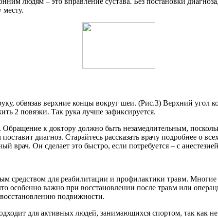
ронним людям – это вправление сустава. Без постановки диагноза
 месту.
ку, обвязав верхние концы вокруг шеи. (Рис.3) Верхний угол к
ить 2 повязки. Так рука лучше зафиксируется.
. Обращение к доктору должно быть незамедлительным, посколь
 поставит диагноз. Старайтесь рассказать врачу подробнее о вс
й врач. Он сделает это быстро, если потребуется – с анестезие
ным средством для реабилитации и профилактики травм. Многие 
о особенно важно при восстановлении после травм или операций
 восстановлению подвижности.
одходит для активных людей, занимающихся спортом, так как н