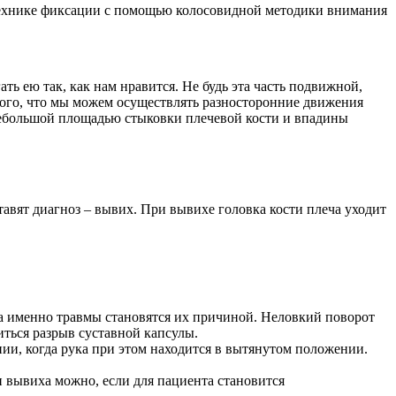
 технике фиксации с помощью колосовидной методики внимания
 ею так, как нам нравится. Не будь эта часть подвижной,
 того, что мы можем осуществлять разносторонние движения
 небольшой площадью стыковки плечевой кости и впадины
тавят диагноз – вывих. При вывихе головка кости плеча уходит
да именно травмы становятся их причиной. Неловкий поворот
иться разрыв суставной капсулы.
нии, когда рука при этом находится в вытянутом положении.
п вывиха можно, если для пациента становится