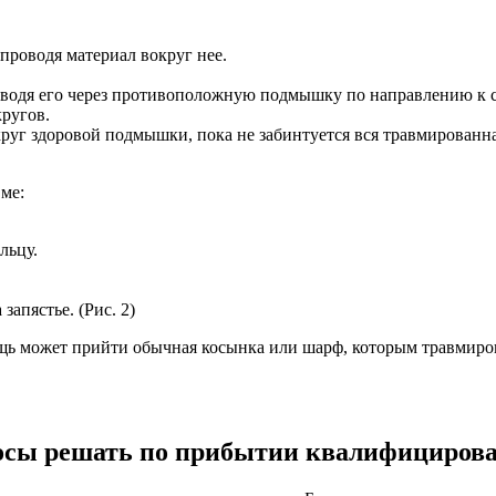
проводя материал вокруг нее.
роводя его через противоположную подмышку по направлению к с
кругов.
круг здоровой подмышки, пока не забинтуется вся травмированна
ме:
льцу.
запястье. (Рис. 2)
щь может прийти обычная косынка или шарф, которым травмиров
просы решать по прибытии квалифициро