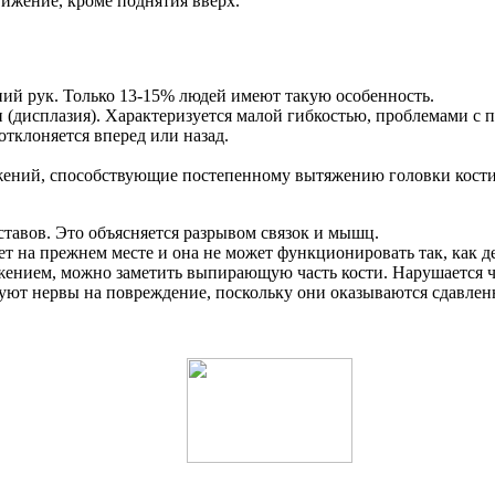
ижение, кроме поднятия вверх.
ний рук. Только 13-15% людей имеют такую особенность.
и (дисплазия). Характеризуется малой гибкостью, проблемами с
отклоняется вперед или назад.
ений, способствующие постепенному вытяжению головки кости
тавов. Это объясняется разрывом связок и мышц.
 на прежнем месте и она не может функционировать так, как дел
ением, можно заметить выпирающую часть кости. Нарушается чув
руют нервы на повреждение, поскольку они оказываются сдавле