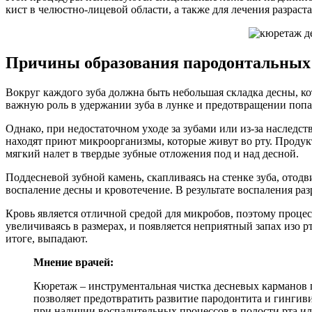
кист в челюстно-лицевой области, а также для лечения разраст
Причины образования пародонтальных 
Вокруг каждого зуба должна быть небольшая складка десны, ко
важную роль в удержании зуба в лунке и предотвращении попа
Однако, при недостаточном уходе за зубами или из-за наследс
находят приют микроорганизмы, которые живут во рту. Продук
мягкий налет в твердые зубные отложения под и над десной.
Поддесневой зубной камень, скапливаясь на стенке зуба, отод
воспаление десны и кровотечение. В результате воспаления раз
Кровь является отличной средой для микробов, поэтому проце
увеличиваясь в размерах, и появляется неприятный запах изо р
итоге, выпадают.
Мнение врачей:
Кюретаж – инструментальная чистка десневых карманов 
позволяет предотвратить развитие пародонтита и гингиви
при наличии воспалительных процессов в полости рта и