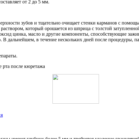
ставляет от 2 до 5 мм.
верхности зубов и тщательно очищает стенки карманов с помощь
аствором, который орошается из шприца с толстой затупленной 
оксид цинка, масло и другие компоненты, способствующие зажив
 В дальнейшем, в течение нескольких дней после процедуры, па
епараты.
ия
маны имеют глубину более 5 мм и требуется удаление грануляци