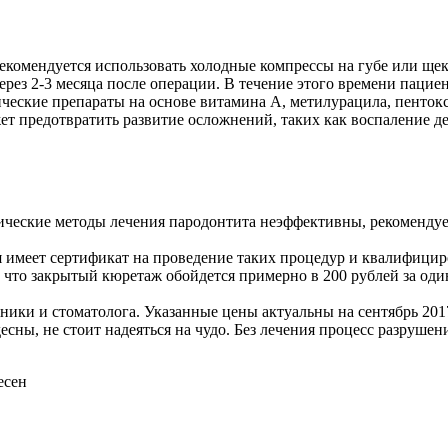
екомендуется использовать холодные компрессы на губе или щек
рез 2-3 месяца после операции. В течение этого времени пацие
ческие препараты на основе витамина А, метилурацила, пенток
т предотвратить развитие осложнений, таких как воспаление 
тические методы лечения пародонтита неэффективны, рекоменду
 имеет сертификат на проведение таких процедур и квалифици
 что закрытый кюретаж обойдется примерно в 200 рублей за оди
иники и стоматолога. Указанные цены актуальны на сентябрь 201
ны, не стоит надеяться на чудо. Без лечения процесс разрушени