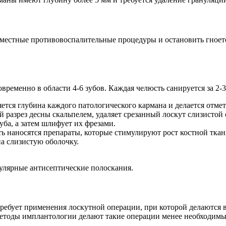
местные противовоспалительные процедуры и остановить гноете
еменно в области 4-6 зубов. Каждая челюсть санируется за 2-3
тся глубина каждого патологического кармана и делается отметк
 разрез десны скальпелем, удаляет срезанный лоскут слизистой
ба, а затем шлифует их фрезами.
ь наносятся препараты, которые стимулируют рост костной ткан
а слизистую оболочку.
улярные антисептические полоскания.
ебует применения лоскутной операции, при которой делаются ве
 методы имплантологии делают такие операции менее необходим