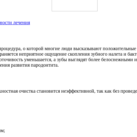
ности лечения
 процедура, о которой многие люди высказывают положительные
страняется неприятное ощущение скопления зубного налета и ба
овоточивость уменьшается, а зубы выглядят более белоснежными
ения развития пародонтита.
рхностная очистка становится неэффективной, так как без пров
мм;