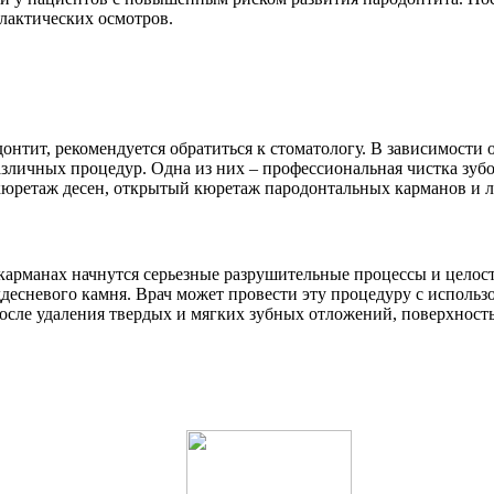
илактических осмотров.
онтит, рекомендуется обратиться к стоматологу. В зависимости 
зличных процедур. Одна из них – профессиональная чистка зубов
кюретаж десен, открытый кюретаж пародонтальных карманов и л
 карманах начнутся серьезные разрушительные процессы и целост
ддесневого камня. Врач может провести эту процедуру с использ
После удаления твердых и мягких зубных отложений, поверхность