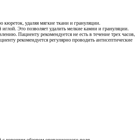
ю кюреток, удаляя мягкие ткани и грануляции.
иглой. Это позволяет удалить мелкие камни и грануляции.
лению. Пациенту рекомендуется не есть в течение трех часов,
циенту рекомендуется регулярно проводить антисептические
й с хорошим обзором операционного поля.