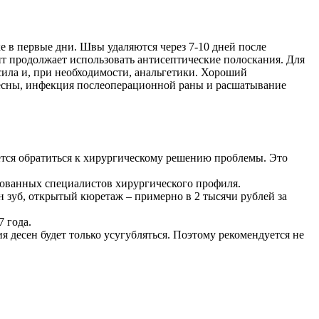
е в первые дни. Швы удаляются через 7-10 дней после
нт продолжает использовать антисептические полоскания. Для
сила и, при необходимости, анальгетики. Хороший
десны, инфекция послеоперационной раны и расшатывание
ется обратиться к хирургическому решению проблемы. Это
рованных специалистов хирургического профиля.
н зуб, открытый кюретаж – примерно в 2 тысячи рублей за
7 года.
я десен будет только усугубляться. Поэтому рекомендуется не