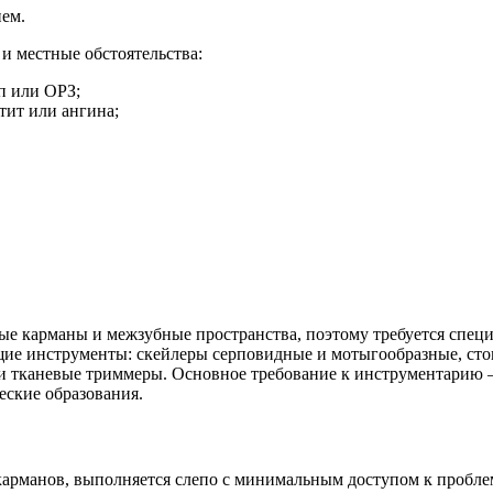
ем.
и местные обстоятельства:
п или ОРЗ;
тит или ангина;
ые карманы и межзубные пространства, поэтому требуется спец
ие инструменты: скейлеры серповидные и мотыгообразные, стом
и тканевые триммеры. Основное требование к инструментарию –
ские образования.
арманов, выполняется слепо с минимальным доступом к проблемн