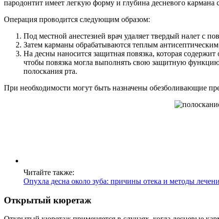
пародонтит имеет легкую форму и глубина десневого кармана со
Операция проводится следующим образом:
Под местной анестезией врач удаляет твердый налет с по
Затем карманы обрабатываются теплым антисептическим р
На десны наносится защитная повязка, которая содержит 
чтобы повязка могла выполнять свою защитную функцию.
полоскания рта.
При необходимости могут быть назначены обезболивающие пр
Читайте также:
Опухла десна около зуба: причины отека и методы лечен
Открытый кюретаж
Открытый кюретаж применяется в случаях, когда десневые кар