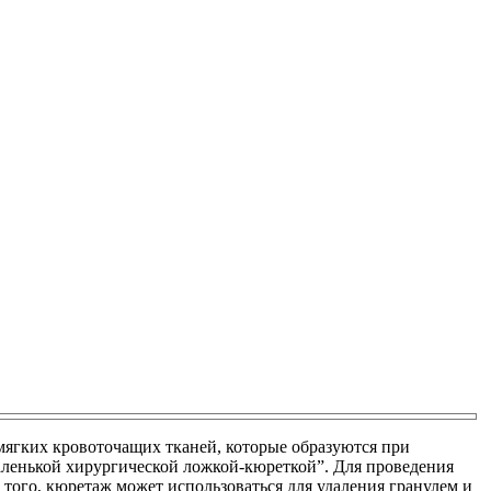
 мягких кровоточащих тканей, которые образуются при
маленькой хирургической ложкой-кюреткой”. Для проведения
того, кюретаж может использоваться для удаления гранулем и