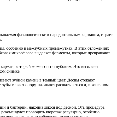
называемая физиологическим пародонтальным карманом, играет
.
ения, особенно в межзубных промежутках. В этих отложениях
ибковая микрофлора выделяет ферменты, которые превращают
й карман, который может стать глубоким. Это вызывает
ком снимке.
шивают зубной камень в темный цвет. Десны отекают,
те зубы теряют опору, начинают расшатываться и, в конечном
ий и бактерий, накопившихся под десной. Эта процедура
чи рекомендуют проводить кюретаж регулярно, особенно
сле процедуры важно соблюдать правила гигиены