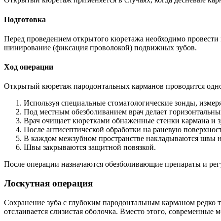
Подготовка
Перед проведением открытого кюретажа необходимо провести 
шинирование (фиксация проволокой) подвижных зубов.
Ход операции
Открытый кюретаж пародонтальных карманов проводится одновр
Используя специальные стоматологические зонды, измеряе
Под местным обезболиванием врач делает горизонтальный
Врач очищает кюретками обнаженные стенки кармана и зу
После антисептической обработки на раневую поверхност
В каждом межзубном пространстве накладываются швы н
Швы закрываются защитной повязкой.
После операции назначаются обезболивающие препараты и рег
Лоскутная операция
Сохранение зуба с глубоким пародонтальным карманом редко тр
отслаивается слизистая оболочка. Вместо этого, современные