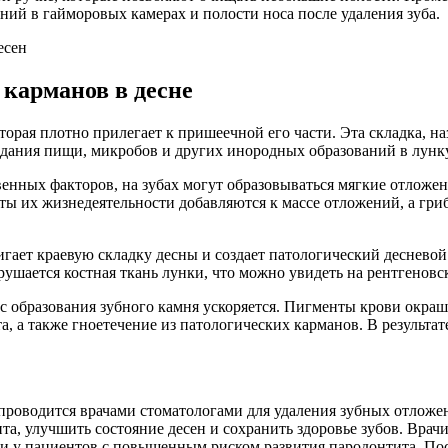
аний в гайморовых камерах и полости носа после удаления зуба.
карманов в десне
торая плотно прилегает к пришеечной его части. Эта складка, 
дания пищи, микробов и других инородных образований в лунку
твенных факторов, на зубах могут образовываться мягкие отлож
ты их жизнедеятельности добавляются к массе отложений, а гр
вигает краевую складку десны и создает патологический деснево
рушается костная ткань лунки, что можно увидеть на рентгеновс
сс образования зубного камня ускоряется. Пигменты крови окра
та, а также гноетечение из патологических карманов. В результа
проводится врачами стоматологами для удаления зубных отложен
та, улучшить состояние десен и сохранить здоровье зубов. Вра
ли у пациентов с повышенным риском развития пародонтита. По