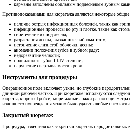
карманы заполнены обильным поддесневым зубным камн
Противопоказаниями для кюретажа являются некоторые общие 
наличие острых инфекционных болезней, таких как грип
инфекционные процессы во рту и глотке, такие как стома
гноетечение из-под десны;
разрастания десны, вызванные фиброматозом;
истончение слизистой оболочки десны;
аномалии положения зубов в зубном ряду;
недоразвитие челюсти;
подвижность зубов III-IV степени;
нарушение свертываемости крови.
Инструменты для процедуры
Операционное поле включает узкие, но глубокие пародонтальн
длинной рабочей частью. При кюретаже используются следующ
кюреты, кюреты Грейси, кюретажные ложки разного диаметра 
излишнего повреждения можно было удалять любые патологиче
Закрытый кюретаж
Процедура, известная как закрытый кюретаж пародонтальных к