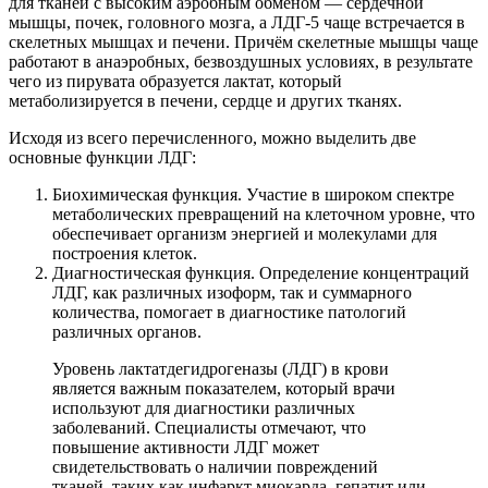
для тканей с высоким аэробным обменом — сердечной
мышцы, почек, головного мозга, а ЛДГ-5 чаще встречается в
скелетных мышцах и печени. Причём скелетные мышцы чаще
работают в анаэробных, безвоздушных условиях, в результате
чего из пирувата образуется лактат, который
метаболизируется в печени, сердце и других тканях.
Исходя из всего перечисленного, можно выделить две
основные функции ЛДГ:
Биохимическая функция. Участие в широком спектре
метаболических превращений на клеточном уровне, что
обеспечивает организм энергией и молекулами для
построения клеток.
Диагностическая функция. Определение концентраций
ЛДГ, как различных изоформ, так и суммарного
количества, помогает в диагностике патологий
различных органов.
Уровень лактатдегидрогеназы (ЛДГ) в крови
является важным показателем, который врачи
используют для диагностики различных
заболеваний. Специалисты отмечают, что
повышение активности ЛДГ может
свидетельствовать о наличии повреждений
тканей, таких как инфаркт миокарда, гепатит или