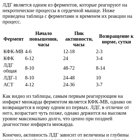
ЛДГ является одним из ферментов, которые реагируют на
некротические процессы в сердечной мышце. Ниже
приведена таблица с ферментами и временем их реакции на
процесс.
Начало
Пик
Возвращение к
Фермент
повышения,
активности,
норме, сутки
часы
часы
КФК-МВ
4-6
12-18
2-3
КФК
6-12
24
3-4
ЛДГ
8-10
48-72
8-14
общая
ЛДГ-1
8-10
24-48
10
АСТ
4-12
24-36
3-7
Как видно из таблицы, самым первым реагирующим на
инфаркт миокарда ферментом является КФК-МВ, однако он
возвращается в норму одним из первых. ЛДГ, в отличие от
него, возрастает чуть позже, однако держится на высоком
уровне максимально долго, что ценно при поздней
диагностике инфаркта миокарда.
Конечно, активность ЛДГ зависит от величины и глубины