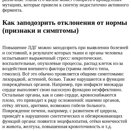
мутациях, которые привели к синтезу недостаточно активного
фермента.
Как заподозрить отклонения от нормы
(признаки и симптомы)
Повышение ЛДГ можно заподозрить при выявлении болезней
и состояний, в результате которых ткани и органы человека
испытывают выраженный стресс: некротические,
воспалительные, опухолевые процессы, распад клеток из-за
воздействия внешнего фактора (травма любого типа,
гемолиз). Всё это обычно проявляется общими симптомами:
лихорадкой, астенией, болью. Также нарушаются и функции
повреждённых органов. Например, при инфаркте миокарда
сердце выполняет свою насосную функцию неэффективно.
Остальные органы, как и само сердце, кровоснабжаются
плохо, это приводит к ряду осложнений: ишемии органов,
отёку лёгких, аритмии, возможно гибели больного.
Повреждение печени, например, с развитием её цирроза,
приведёт к нарушению синтетических и обезвреживающих
функций органа: появится энцефалопатия, отёки конечностей
и живота, желтуха, повышенная кровоточивость и т.д.