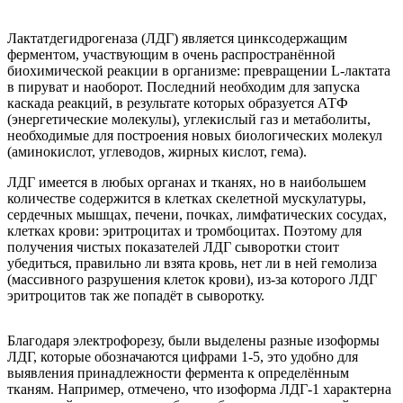
Лактатдегидрогеназа (ЛДГ) является цинксодержащим
ферментом, участвующим в очень распространённой
биохимической реакции в организме: превращении L-лактата
в пируват и наоборот. Последний необходим для запуска
каскада реакций, в результате которых образуется АТФ
(энергетические молекулы), углекислый газ и метаболиты,
необходимые для построения новых биологических молекул
(аминокислот, углеводов, жирных кислот, гема).
ЛДГ имеется в любых органах и тканях, но в наибольшем
количестве содержится в клетках скелетной мускулатуры,
сердечных мышцах, печени, почках, лимфатических сосудах,
клетках крови: эритроцитах и тромбоцитах. Поэтому для
получения чистых показателей ЛДГ сыворотки стоит
убедиться, правильно ли взята кровь, нет ли в ней гемолиза
(массивного разрушения клеток крови), из-за которого ЛДГ
эритроцитов так же попадёт в сыворотку.
Благодаря электрофорезу, были выделены разные изоформы
ЛДГ, которые обозначаются цифрами 1-5, это удобно для
выявления принадлежности фермента к определённым
тканям. Например, отмечено, что изоформа ЛДГ-1 характерна