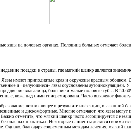
ые язвы на половых органах. Половина больных отмечает боле
недавние поездки в страны, где мягкий шанкр является эндемич
я. Язвы имеют приподнятые края и окружены красным ободком.
ественные и «целующиеся» язвы обусловлены аутоинокуляцией. У
– преддверие влагалища, большие и малые половые губы. В 50-
енные, кожа над ними гииеремирована. Часто выявляют флюкту
образование, возникающее в результате инфекции, вызванной бак
езненные и дискомфортные. Многие отмечают, что язвы могут по
д. Важно отметить, что мягкий шанкр часто ассоциируется с не
 безопасных практиках. Некоторые пациенты делятся своими ист
яние. Однако, благодаря современным методам лечения, мягкий ша