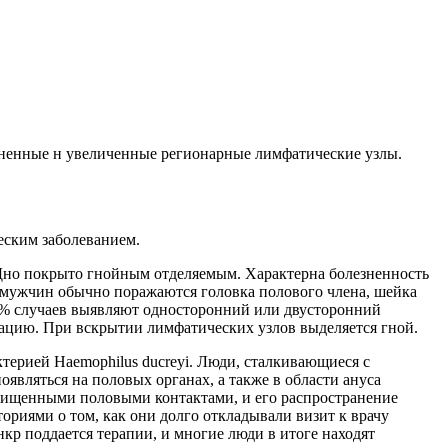
зненные н увеличенные регионарные лимфатические узлы.
еским заболеванием.
 Дно покрыто гнойным отделяемым. Характерна болезненность
 мужчин обычно поражаются головка полового члена, шейка
60% случаев выявляют односторонний или двусторонний
ацию. При вскрытии лимфатических узлов выделяется гной.
терией Haemophilus ducreyi. Люди, сталкивающиеся с
являться на половых органах, а также в области ануса
защищенными половыми контактами, и его распространение
ориями о том, как они долго откладывали визит к врачу
нкр поддается терапии, и многие люди в итоге находят