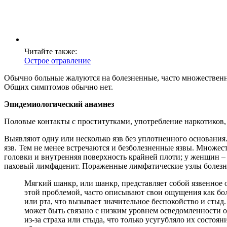
Читайте также:
Острое отравление
Обычно больные жалуются на болезненные, часто множественн
Общих симптомов обычно нет.
Эпидемиологический анамнез
Половые контакты с проститутками, употребление наркотиков, 
Выявляют одну или несколько язв без уплотненного основани
язв. Тем не менее встречаются и безболезненные язвы. Множ
головки и внутренняя поверхность крайней плоти; у женщин 
паховый лимфаденит. Пораженные лимфатические узлы болезн
Мягкий шанкр, или шанкр, представляет собой язвенное 
этой проблемой, часто описывают свои ощущения как бол
или рта, что вызывает значительное беспокойство и сты
может быть связано с низким уровнем осведомленности о
из-за страха или стыда, что только усугубляло их состо