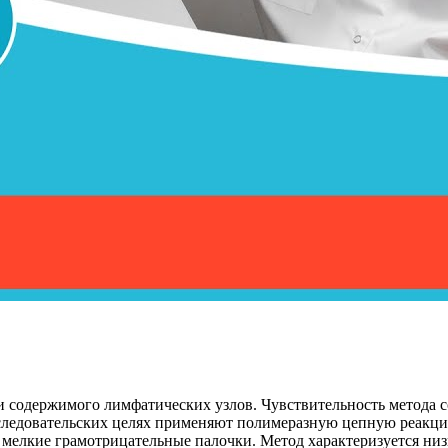
и содержимого лимфатических узлов. Чувствительность метода со
сследовательских целях применяют полимеразную цепную реакци
 мелкие грамотрицательные палочки. Метод характеризуется н