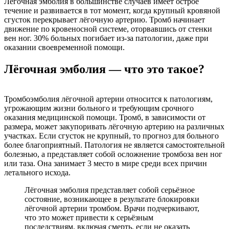
Лёгочная эмболия в большинстве случаев имеет острое
течение и развивается в тот момент, когда крупный кровяной
сгусток перекрывает лёгочную артерию. Тромб начинает
движение по кровеносной системе, оторвавшись от стенки
вен ног. 30% больных погибает из-за патологии, даже при
оказании своевременной помощи.
Лёгочная эмболия — что это такое?
Тромбоэмболия лёгочной артерии относится к патологиям,
угрожающим жизни больного и требующим срочного
оказания медицинской помощи. Тромб, в зависимости от
размера, может закупоривать лёгочную артерию на различных
участках. Если сгусток не крупный, то прогноз для больного
более благоприятный. Патология не является самостоятельной
болезнью, а представляет собой осложнение тромбоза вен ног
или таза. Она занимает 3 место в мире среди всех причин
летального исхода.
Лёгочная эмболия представляет собой серьёзное
состояние, возникающее в результате блокировки
лёгочной артерии тромбом. Врачи подчеркивают,
что это может привести к серьёзным
последствиям, включая смерть, если не оказать