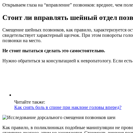
Открываем глаза на “вправление” позвонков: вреднее, чем пол
Стоит ли вправлять шейный отдел поз
Смещение шейных позвонков, как правило, характеризуется ос
свидетельствует характерный щелчок. При этом повороты голов
позвонки на место.
Не стоит пытаться сделать это самостоятельно.
Нужно обратиться за консультацией к невропатологу. Если есть 
Читайте также:
Как снять боль в спине при наклоне головы вперед?
Как правило, в поликлиниках подобные манипуляции не провод
ставящие диагноз, этим не занимаются. Стоимость лечения поз