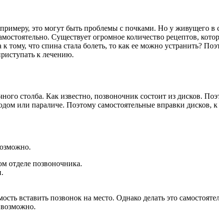
К примеру, это могут быть проблемы с почками. Но у живущего в
амостоятельно. Существует огромное количество рецептов, кот
 к тому, что спина стала болеть, то как ее можно устранить? По
приступать к лечению.
ного столба. Как известно, позвоночник состоит из дисков. Поэ
ходом или параличе. Поэтому самостоятельные вправки дисков, к
возможно.
ом отделе позвоночника.
.
ость вставить позвонок на место. Однако делать это самостоят
 возможно.