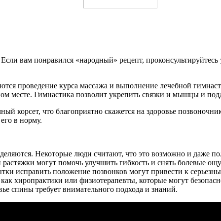
Если вам понравился «народный» рецепт, проконсультируйтесь у
тся проведение курса массажа и выполнение лечебной гимнаст
ном месте. Гимнастика позволит укрепить связки и мышцы и под
й корсет, что благоприятно скажется на здоровье позвоночник
его в норму.
еляются. Некоторые люди считают, что это возможно и даже пол
 растяжки могут помочь улучшить гибкость и снять болевые о
пытки исправить положение позвонков могут привести к серьез
 как хиропрактики или физиотерапевты, которые могут безопасн
ье спины требует внимательного подхода и знаний.