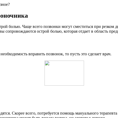
езное?
воночника
трой болью. Чаще всего позвонки могут сместиться при резком
ы сопровождаются острой болью, которая отдает в область предп
необходимость вправить позвонок, то пусть это сделает врач.
ятся. Скорее всего, потребуется помощь мануального терапевта 
воночника может быть весьма велика, но здоровье дороже.