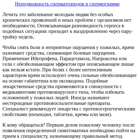
Неподвижность сперматозоидов в спермограмме
Лечить это заболевание молодым людям без особых
хронических проявлений и иных проблем с организмом нет
необходимости. Опоясывающая разновидность герпеса в
подобных ситуациях приходит к выздоровлению через пару-
тройку недель.
Чтобы снять боли и неприятные ощущения у пожилых, врачи
назначают средства, снимающие болевые ощущения.
Применение Ибупрофена, Парацетамола, Напроксена или
гели с обезболивающим эффектом при опоясывающем лишае
как нельзя кстати. При болях с более интенсивным
характером врачи используют очень сильные обезболивающие
на основе габапетина или оксикодона. Подобные
лекарственные средства применяются в совокупности с
медикаментами противовирусного типа, чтобы избежать
осложнений у пожилых людей. Иногда назначают
нестероидные противовоспалительные препараты.
Специалист рекомендует лекарства с противогерпетическими
свойствами (инъекции, таблетки, кремы или мази).
К кому обращаться? Первым делом пожилому человеку после
появления определенной симптоматики необходимо пойти на
прием к специалисту, назначающему правильный метод