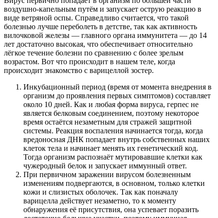
Вирус первично попадает в организм по большей части
воздушно-капельным путём и запускает острую реакцию в
виде ветряной оспы. Справедливо считается, что такой
болезнью лучше переболеть в детстве, так как активность
вилочковой железы — главного органа иммунитета — до 14
лет достаточно высокая, что обеспечивает относительно
лёгкое течение болезни по сравнению с более зрелым
возрастом. Вот что происходит в нашем теле, когда
происходит знакомство с варицеллой зостер.
Инкубационный период (время от момента внедрения в
организм до проявления первых симптомов) составляет
около 10 дней. Как и любая форма вируса, герпес не
является белковым соединением, поэтому некоторое
время остаётся незаметным для стражей защитной
системы. Реакция воспаления начинается тогда, когда
вредоносная ДНК попадает внутрь собственных наших
клеток тела и начинает менять их генетический код.
Тогда организм распознаёт мутировавшие клетки как
чужеродный белок и запускает иммунный ответ.
При первичном заражении вирусом болезненным
изменениям подвергаются, в основном, только клетки
кожи и слизистых оболочек. Так как поначалу
варицелла действует незаметно, то к моменту
обнаружения её присутствия, она успевает поразить