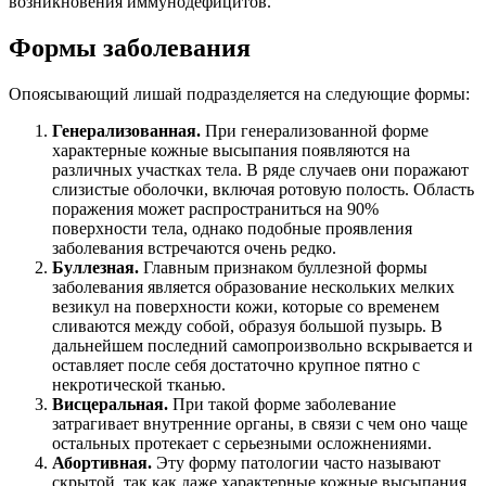
возникновения иммунодефицитов.
Формы заболевания
Опоясывающий лишай подразделяется на следующие формы:
Генерализованная.
При генерализованной форме
характерные кожные высыпания появляются на
различных участках тела. В ряде случаев они поражают
слизистые оболочки, включая ротовую полость. Область
поражения может распространиться на 90%
поверхности тела, однако подобные проявления
заболевания встречаются очень редко.
Буллезная.
Главным признаком буллезной формы
заболевания является образование нескольких мелких
везикул на поверхности кожи, которые со временем
сливаются между собой, образуя большой пузырь. В
дальнейшем последний самопроизвольно вскрывается и
оставляет после себя достаточно крупное пятно с
некротической тканью.
Висцеральная.
При такой форме заболевание
затрагивает внутренние органы, в связи с чем оно чаще
остальных протекает с серьезными осложнениями.
Абортивная.
Эту форму патологии часто называют
скрытой, так как даже характерные кожные высыпания