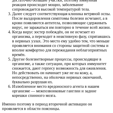
достаточно большие участки, поэтому иммунная
реакция происходит мощно, заболевание
сопровождается высокой температурой тела.
Далее следует соответствующая клиника ветряной оспы.
После выздоровления симптомы болезни исчезают, а в
крови появляются антитела, позволяющие сдерживать
вирус, не заражаться им повторно в течение всей жизни.
Когда вирус зостер побеждён, он не исчезает из
организма, а переходит в неактивную фазу, спрятавшись
в нервных узлах. Это место ему удобно тем, что меньше
проявляется внимания со стороны защитной системы и
вполне комфортно для пережидания неблагоприятных
времён.
Другие болезнетворные процессы, происходящие в
организме, а также ситуации, при которых иммунитет
снижается, дают герпесу возможность для оживления.
Но действовать он начинает уже не на кожу, а,
непосредственно, на оболочки нервных окончаний,
буквально разрушая их.
Излюбленное место вредоносного агента в нашем
организме — межпозвонковые ганглии и задние
корешки спинного мозга.
Именно поэтому в период вторичной активации он
проявляется в области поясницы.