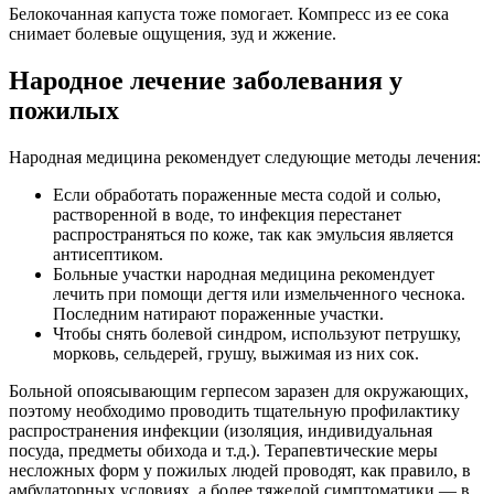
Белокочанная капуста тоже помогает. Компресс из ее сока
снимает болевые ощущения, зуд и жжение.
Народное лечение заболевания у
пожилых
Народная медицина рекомендует следующие методы лечения:
Если обработать пораженные места содой и солью,
растворенной в воде, то инфекция перестанет
распространяться по коже, так как эмульсия является
антисептиком.
Больные участки народная медицина рекомендует
лечить при помощи дегтя или измельченного чеснока.
Последним натирают пораженные участки.
Чтобы снять болевой синдром, используют петрушку,
морковь, сельдерей, грушу, выжимая из них сок.
Больной опоясывающим герпесом заразен для окружающих,
поэтому необходимо проводить тщательную профилактику
распространения инфекции (изоляция, индивидуальная
посуда, предметы обихода и т.д.). Терапевтические меры
несложных форм у пожилых людей проводят, как правило, в
амбулаторных условиях, а более тяжелой симптоматики — в