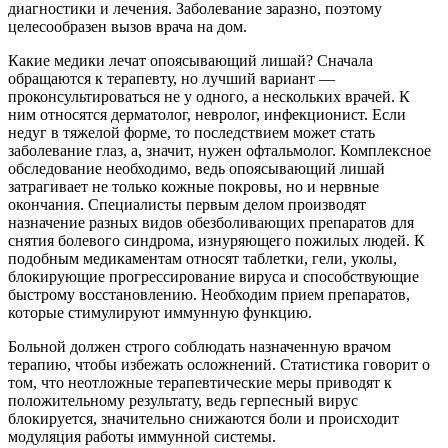
диагностики и лечения. Заболевание заразно, поэтому
целесообразен вызов врача на дом.
Какие медики лечат опоясывающий лишай? Сначала
обращаются к терапевту, но лучший вариант —
проконсультироваться не у одного, а нескольких врачей. К
ним относятся дерматолог, невролог, инфекционист. Если
недуг в тяжелой форме, то последствием может стать
заболевание глаз, а, значит, нужен офтальмолог. Комплексное
обследование необходимо, ведь опоясывающий лишай
затрагивает не только кожные покровы, но и нервные
окончания. Специалисты первым делом производят
назначение разных видов обезболивающих препаратов для
снятия болевого синдрома, изнуряющего пожилых людей. К
подобным медикаментам относят таблетки, гели, уколы,
блокирующие прогрессирование вируса и способствующие
быстрому восстановлению. Необходим прием препаратов,
которые стимулируют иммунную функцию.
Больной должен строго соблюдать назначенную врачом
терапию, чтобы избежать осложнений. Статистика говорит о
том, что неотложные терапевтические меры приводят к
положительному результату, ведь герпесный вирус
блокируется, значительно снижаются боли и происходит
модуляция работы иммунной системы.