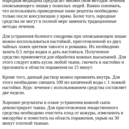
Народная медицина предлагает множеством методов лечения
опоясывающего лишая у пожилых людей. Важно понимать,
что использовать приведенные ниже рецепты необходимо
только после консультации у врача. Более того, народные
средства не могут в полной мере заменить традиционные
методы лечения.
Для устранения болевого синдрома при опоясывающем лишае
можно воспользоваться настойкой, приготовленной из двух
чайных ложек цветков таволги и ромашки. Их необходимо
залить 0,5 литра водки и дать настояться. Полученное
средство применяется для обработки кожных высыпаний. Для
этого следует взять кусок любой ткани, смочить в настойке и
приложить к области поражения на 15 минут.
Кроме того, данный раствор можно применять внутрь. Для
этого необходимо смешать 100 мл кипяченой воды с 1 ложкой
настойки. Курс лечения с использованием средства составляет
две недели.
Хорошие результаты в плане устранения кожной сыпи
демонстрирует тыква. Для приготовления лекарственного
средства необходимо очистить плод от кожуры, измельчить в
мясорубке и поместить на область поражения, укрыв на 30
минут плотной тканью.