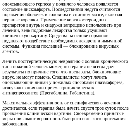
опоясывающего герпеса у пожилого человека появляется
состояние дискомфорта. Последствиями недуга считаются
поражения оболочек в головном и спинном мозге, включая
нервные корешки. Применение кортикостероидных
препаратов внутрь и снаружи запрещено использовать при
лечении, ведь подобные лекарства только ухудшают
клиническую картину. Средства на основе гормонов
подавляют воздействие необходимых лекарств и иммунной
системы. Функция последней — блокирование вирусных
агентов.
Лечить постгерпетическую невралгию с болями хронического
типа пожилой человек может, но терапия не всегда дает
результаты по причине того, что препараты, блокирующие
вирус, не могут помочь. Специалисты могут лечить
опоясывающий лишай у пожилых способами плазмофореза,
иглоукалывания или приема трициклических
антидепрессантов (Прегабалина, Габапетина).
Максимальная эффективность от специфического лечения
достигается, если терапия была начата спустя трое суток после
проявления клинической картины. Своевременно принятые
меры повышают вероятность быстрого и легкого протекания
заболевания.