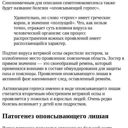
Синонимичным для описания симптомокомплекса также
будет название болезни «опоясывающий герпес».
Удивительно, но слово «герпес» имеет греческие
корни, в значении «ползущий». Что, как нельзя
точно, отражает суть влияния вируса на
человеческий организм: сам процесс
распространения кожных проявлений имеет
расползающийся характер.
Подтип вируса ветряной оспы окрестили зостером, за
излюбленное место проявления: поясничная область. Зостер в
прямом значении — это своеобразный ремень, который
применялся воинами в составе обмундирования для защиты
паха и поясницы. Проявления опоясывающего лишая в
активной фазе напоминают след, оставленный ремнём.
Активизация герпеса именно в виде опоясывающего лишая
считается вторичным обострением ветряной оспы и
проявляется у пожилых и взрослых людей. Очень редко
болезнь возникает у детей или подростков.
Патогенез опоясывающего лишая