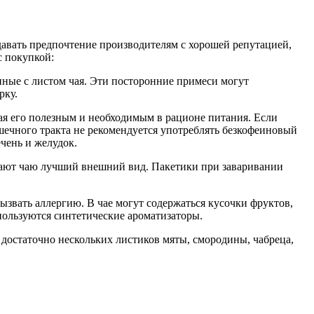
давать предпочтение производителям с хорошей репутацией,
с покупкой:
анные с листом чая. Эти посторонние примеси могут
рку.
ая его полезным и необходимым в рационе питания. Если
ечного тракта не рекомендуется употреблять безкофеиновый
ечень и желудок.
идают чаю лучший внешний вид. Пакетики при заваривании
ызвать аллергию. В чае могут содержаться кусочки фруктов,
спользуются синтетические ароматизаторы.
 достаточно нескольких листиков мяты, смородины, чабреца,