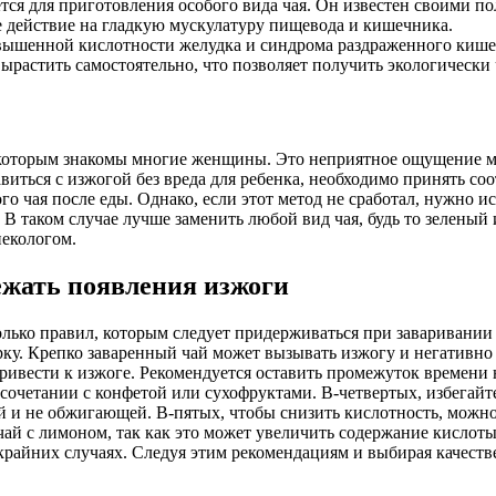
ется для приготовления особого вида чая. Он известен своими 
 действие на гладкую мускулатуру пищевода и кишечника.
вышенной кислотности желудка и синдрома раздраженного кишеч
ырастить самостоятельно, что позволяет получить экологически 
с которым знакомы многие женщины. Это неприятное ощущение 
иться с изжогой без вреда для ребенка, необходимо принять со
го чая после еды. Однако, если этот метод не сработал, нужно 
 таком случае лучше заменить любой вид чая, будь то зеленый 
екологом.
бежать появления изжоги
олько правил, которым следует придерживаться при заваривании
ку. Крепко заваренный чай может вызывать изжогу и негативно 
привести к изжоге. Рекомендуется оставить промежуток времени 
 сочетании с конфетой или сухофруктами. В-четвертых, избегайте
и не обжигающей. В-пятых, чтобы снизить кислотность, можно д
чай с лимоном, так как это может увеличить содержание кислоты 
 крайних случаях. Следуя этим рекомендациям и выбирая качестве