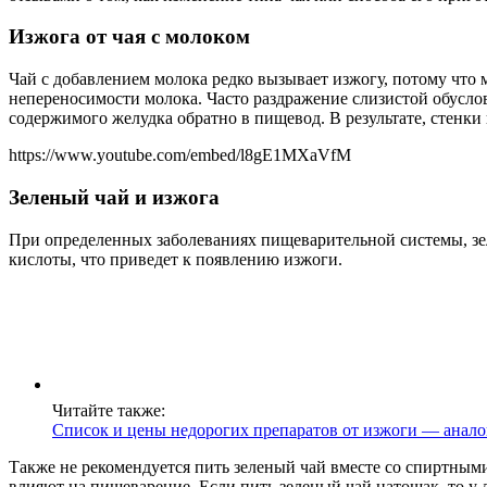
Изжога от чая с молоком
Чай с добавлением молока редко вызывает изжогу, потому что 
непереносимости молока. Часто раздражение слизистой обусло
содержимого желудка обратно в пищевод. В результате, стенки
https://www.youtube.com/embed/l8gE1MXaVfM
Зеленый чай и изжога
При определенных заболеваниях пищеварительной системы, зе
кислоты, что приведет к появлению изжоги.
Читайте также:
Список и цены недорогих препаратов от изжоги — анало
Также не рекомендуется пить зеленый чай вместе со спиртным
влияют на пищеварение. Если пить зеленый чай натощак, то у