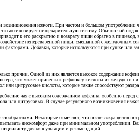
ин возникновения изжоги. При частом и большом употреблении ч
что активизирует пищеварительную систему. Обычно чай подают
приводит к его раскрытию и возврату пищи обратно в пищевод, 
е воздействие непереваренной пищи, смешанной с желудочным с
и факторами. Добавки, которые используются при сушке или зав
олько причин. Одной из них является высокое содержание кофеин
ктера, что может привести к рефлюксу кислоты из желудка в пищ
тол или цитрусовые кислоты, которые также способствуют разд
требление чая с высоким содержанием кофеина, особенно перед 
ола или цитрусовых. В случае регулярного возникновения изжог
разнообразными. Некоторые отмечают, что после сокращения пот
испытывать дискомфорт даже при минимальном употреблении. Ва
 специалисту для консультации и рекомендаций.