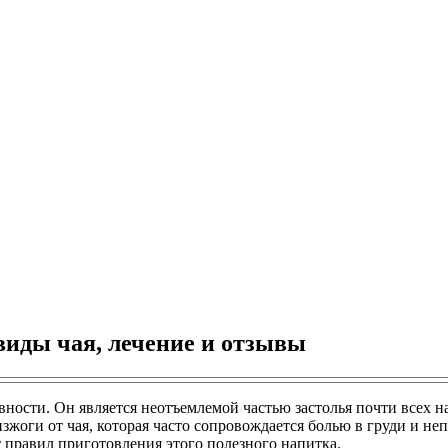
виды чая, лечение и отзывы
ности. Он является неотъемлемой частью застолья почти всех н
изжоги от чая, которая часто сопровождается болью в груди и
от правил приготовления этого полезного напитка.