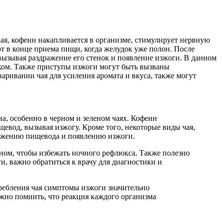
ая, кофеин накапливается в организме, стимулирует нервную
 в конце приема пищи, когда желудок уже полон. После
вызывая раздражение его стенок и появление изжоги. В данном
оком. Также приступы изжоги могут быть вызваны
аривании чая для усиления аромата и вкуса, также могут
а, особенно в черном и зеленом чаях. Кофеин
евод, вызывая изжогу. Кроме того, некоторые виды чая,
ражению пищевода и появлению изжоги.
сном, чтобы избежать ночного рефлюкса. Также полезно
и, важно обратиться к врачу для диагностики и
ребления чая симптомы изжоги значительно
жно помнить, что реакция каждого организма