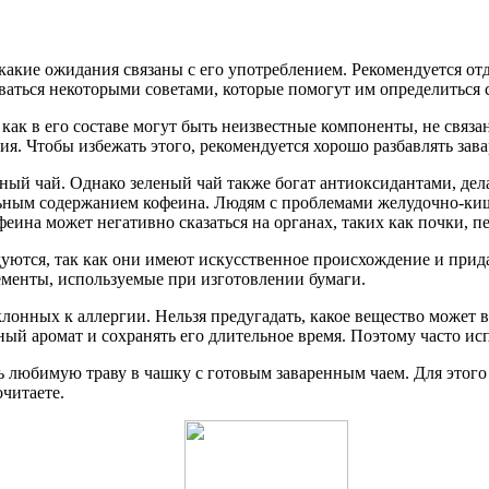
какие ожидания связаны с его употреблением. Рекомендуется от
ваться некоторыми советами, которые помогут им определиться 
к как в его составе могут быть неизвестные компоненты, не связ
я. Чтобы избежать этого, рекомендуется хорошо разбавлять зава
ый чай. Однако зеленый чай также богат антиоксидантами, дел
ьным содержанием кофеина. Людям с проблемами желудочно-киш
еина может негативно сказаться на органах, таких как почки, п
ндуются, так как они имеют искусственное происхождение и пр
ементы, используемые при изготовлении бумаги.
лонных к аллергии. Нельзя предугадать, какое вещество может в
ьный аромат и сохранять его длительное время. Поэтому часто и
ь любимую траву в чашку с готовым заваренным чаем. Для этого
читаете.