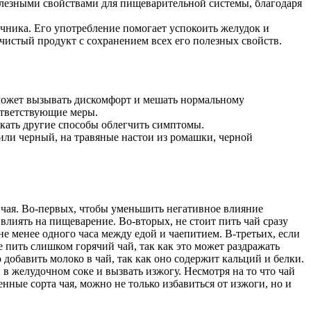
полезными свойствами для пищеварительной системы, благодаря
ника. Его употребление помогает успокоить желудок и
чистый продукт с сохранением всех его полезных свойств.
может вызывать дискомфорт и мешать нормальному
ответствующие меры.
искать другие способы облегчить симптомы.
или черный, на травяные настои из ромашки, черной
 чая. Во-первых, чтобы уменьшить негативное влияние
влиять на пищеварение. Во-вторых, не стоит пить чай сразу
не менее одного часа между едой и чаепитием. В-третьих, если
 пить слишком горячий чай, так как это может раздражать
обавить молоко в чай, так как оно содержит кальций и белки.
в желудочном соке и вызвать изжогу. Несмотря на то что чай
нные сорта чая, можно не только избавиться от изжоги, но и