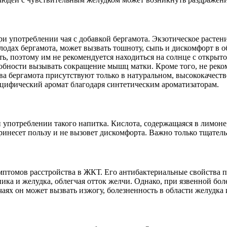
и употреблении чая с добавкой бергамота. Экзотическое растен
одах бергамота, может вызвать тошноту, сыпь и дискомфорт в о
ть, поэтому им не рекомендуется находиться на солнце с открыт
собности вызывать сокращение мышц матки. Кроме того, не реком
тва бергамота присутствуют только в натуральном, высококачест
ецифический аромат благодаря синтетическим ароматизаторам.
употреблении такого напитка. Кислота, содержащаяся в лимоне,
несет пользу и не вызовет дискомфорта. Важно только тщательно
мптомов расстройства в ЖКТ. Его антибактериальные свойства 
ика и желудка, облегчая отток желчи. Однако, при язвенной бо
учаях он может вызвать изжогу, болезненность в области желудка