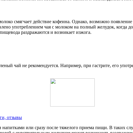
молоко смягчает действие кофеина. Однако, возможно появление
влено употреблением чая с молоком на полный желудок, когда 
 пищевода раздражаются и возникает изжога.
леный чай не рекомендуется. Например, при гастрите, его упот
ги, отзывы
и напитками или сразу после тяжелого приема пищи. В таких сл
 людей с чувствительным желудком может возникнуть раздражен