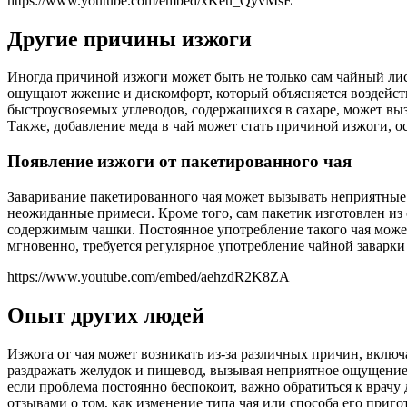
https://www.youtube.com/embed/xKeu_QyvMsE
Другие причины изжоги
Иногда причиной изжоги может быть не только сам чайный лис
ощущают жжение и дискомфорт, который объясняется воздейст
быстроусвояемых углеводов, содержащихся в сахаре, может выз
Также, добавление меда в чай может стать причиной изжоги, ос
Появление изжоги от пакетированного чая
Заваривание пакетированного чая может вызывать неприятные с
неожиданные примеси. Кроме того, сам пакетик изготовлен из
содержимым чашки. Постоянное употребление такого чая может
мгновенно, требуется регулярное употребление чайной заварки
https://www.youtube.com/embed/aehzdR2K8ZA
Опыт других людей
Изжога от чая может возникать из-за различных причин, включ
раздражать желудок и пищевод, вызывая неприятное ощущение 
если проблема постоянно беспокоит, важно обратиться к врач
отзывами о том, как изменение типа чая или способа его приг