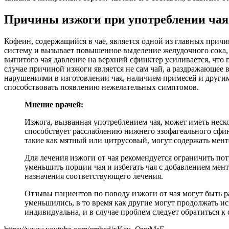
Причины изжоги при употреблении чая
Кофеин, содержащийся в чае, является одной из главных прич
систему и вызывает повышенное выделение желудочного сока, 
выпитого чая давление на верхний сфинктер усиливается, что 
случае причиной изжоги является не сам чай, а раздражающе
нарушениями в изготовлении чая, наличием примесей и другим
способствовать появлению нежелательных симптомов.
Мнение врачей:
Изжога, вызванная употреблением чая, может иметь неск
способствует расслаблению нижнего эзофагеального сфин
такие как мятный или цитрусовый, могут содержать мен
Для лечения изжоги от чая рекомендуется ограничить по
уменьшить порции чая и избегать чая с добавлением мент
назначения соответствующего лечения.
Отзывы пациентов по поводу изжоги от чая могут быть 
уменьшились, в то время как другие могут продолжать 
индивидуальна, и в случае проблем следует обратиться к