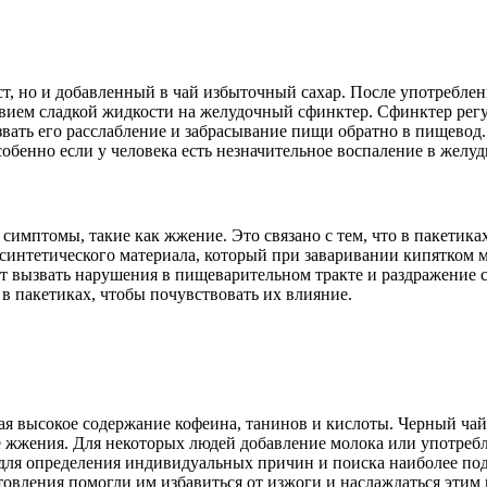
т, но и добавленный в чай избыточный сахар. После употреблен
вием сладкой жидкости на желудочный сфинктер. Сфинктер регу
вать его расслабление и забрасывание пищи обратно в пищевод.
обенно если у человека есть незначительное воспаление в желуд
имптомы, такие как жжение. Это связано с тем, что в пакетиках
 синтетического материала, который при заваривании кипятком 
 вызвать нарушения в пищеварительном тракте и раздражение с
 в пакетиках, чтобы почувствовать их влияние.
ая высокое содержание кофеина, танинов и кислоты. Черный чай
жжения. Для некоторых людей добавление молока или употребле
у для определения индивидуальных причин и поиска наиболее по
отовления помогли им избавиться от изжоги и наслаждаться этим