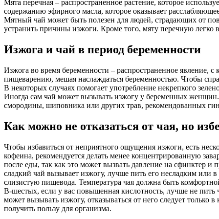
Мята перечная – распространенное растение, которое использу
содержанию эфирного масла, которое оказывает расслабляющее
Мятный чай может быть полезен для людей, страдающих от по
устранить причины изжоги. Кроме того, мяту перечную легко в
Изжога и чай в период беременности
Изжога во время беременности – распространенное явление, 
пищеварению, мешая наслаждаться беременностью. Чтобы справ
В некоторых случаях помогает употребление некрепкого зелено
Иногда сам чай может вызывать изжогу у беременных женщин. В
смородины, шиповника или других трав, рекомендованных гин
Как можно не отказаться от чая, но из
Чтобы избавиться от неприятного ощущения изжоги, есть неск
кофеина, рекомендуется делать менее концентрированную завар
после еды, так как это может вызвать давление на сфинктер и 
сладкий чай вызывает изжогу, лучше пить его несладким или в
слизистую пищевода. Температура чая должна быть комфортной 
В-шестых, если у вас повышенная кислотность, лучше не пить 
может вызывать изжогу, отказываться от него следует только в
получить пользу для организма.