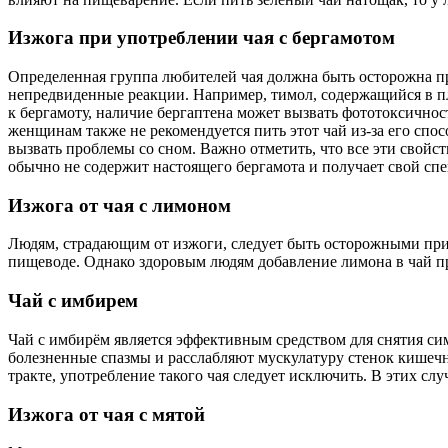
Изжога при употреблении чая с бергамотом
Определенная группа любителей чая должна быть осторожна пр
непредвиденные реакции. Например, тимол, содержащийся в пл
к бергамоту, наличие бергаптена может вызвать фототоксичнос
женщинам также не рекомендуется пить этот чай из-за его спо
вызвать проблемы со сном. Важно отметить, что все эти свойс
обычно не содержит настоящего бергамота и получает свой сп
Изжога от чая с лимоном
Людям, страдающим от изжоги, следует быть осторожными при 
пищеводе. Однако здоровым людям добавление лимона в чай при
Чай с имбирем
Чай с имбирём является эффективным средством для снятия си
болезненные спазмы и расслабляют мускулатуру стенок кишечн
тракте, употребление такого чая следует исключить. В этих сл
Изжога от чая с мятой