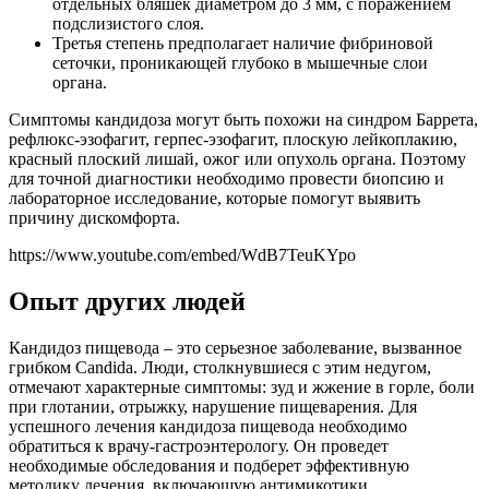
отдельных бляшек диаметром до 3 мм, с поражением
подслизистого слоя.
Третья степень предполагает наличие фибриновой
сеточки, проникающей глубоко в мышечные слои
органа.
Симптомы кандидоза могут быть похожи на синдром Баррета,
рефлюкс-эзофагит, герпес-эзофагит, плоскую лейкоплакию,
красный плоский лишай, ожог или опухоль органа. Поэтому
для точной диагностики необходимо провести биопсию и
лабораторное исследование, которые помогут выявить
причину дискомфорта.
https://www.youtube.com/embed/WdB7TeuKYpo
Опыт других людей
Кандидоз пищевода – это серьезное заболевание, вызванное
грибком Candida. Люди, столкнувшиеся с этим недугом,
отмечают характерные симптомы: зуд и жжение в горле, боли
при глотании, отрыжку, нарушение пищеварения. Для
успешного лечения кандидоза пищевода необходимо
обратиться к врачу-гастроэнтерологу. Он проведет
необходимые обследования и подберет эффективную
методику лечения, включающую антимикотики,