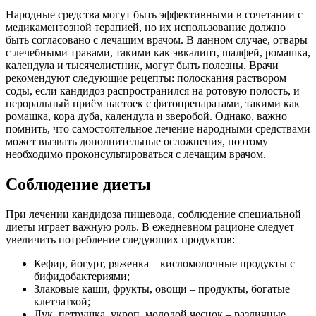
Народные средства могут быть эффективными в сочетании с
медикаментозной терапией, но их использование должно
быть согласовано с лечащим врачом. В данном случае, отвары
с лечебными травами, такими как эвкалипт, шалфей, ромашка,
календула и тысячелистник, могут быть полезны. Врачи
рекомендуют следующие рецепты: полоскания раствором
соды, если кандидоз распространился на ротовую полость, и
пероральный приём настоек с фитопрепаратами, такими как
ромашка, кора дуба, календула и зверобой. Однако, важно
помнить, что самостоятельное лечение народными средствами
может вызвать дополнительные осложнения, поэтому
необходимо проконсультироваться с лечащим врачом.
Соблюдение диеты
При лечении кандидоза пищевода, соблюдение специальной
диеты играет важную роль. В ежедневном рационе следует
увеличить потребление следующих продуктов:
Кефир, йогурт, ряженка – кисломолочные продукты с
бифидобактериями;
Злаковые каши, фрукты, овощи – продукты, богатые
клетчаткой;
Лук, петрушка, укроп, молодой чеснок – различные