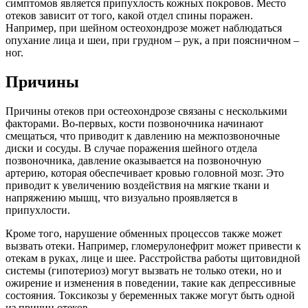
симптомов является припухлость кожных покровов. Место
отеков зависит от того, какой отдел спины поражен.
Например, при шейном остеохондрозе может наблюдаться
опухание лица и шеи, при грудном – рук, а при поясничном –
ног.
Причины
Причины отеков при остеохондрозе связаны с несколькими
факторами. Во-первых, кости позвоночника начинают
смещаться, что приводит к давлению на межпозвоночные
диски и сосуды. В случае поражения шейного отдела
позвоночника, давление оказывается на позвоночную
артерию, которая обеспечивает кровью головной мозг. Это
приводит к увеличению воздействия на мягкие ткани и
напряжению мышц, что визуально проявляется в
припухлости.
Кроме того, нарушение обменных процессов также может
вызвать отеки. Например, гломерулонефрит может привести к
отекам в руках, лице и шее. Расстройства работы щитовидной
системы (гипотериоз) могут вызвать не только отеки, но и
ожирение и изменения в поведении, такие как депрессивные
состояния. Токсикозы у беременных также могут быть одной
из причин отеков.