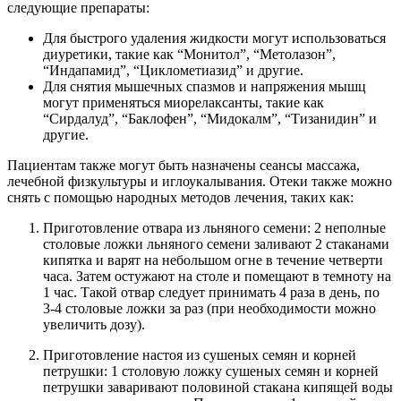
следующие препараты:
Для быстрого удаления жидкости могут использоваться
диуретики, такие как “Монитол”, “Метолазон”,
“Индапамид”, “Циклометиазид” и другие.
Для снятия мышечных спазмов и напряжения мышц
могут применяться миорелаксанты, такие как
“Сирдалуд”, “Баклофен”, “Мидокалм”, “Тизанидин” и
другие.
Пациентам также могут быть назначены сеансы массажа,
лечебной физкультуры и иглоукалывания. Отеки также можно
снять с помощью народных методов лечения, таких как:
Приготовление отвара из льняного семени: 2 неполные
столовые ложки льняного семени заливают 2 стаканами
кипятка и варят на небольшом огне в течение четверти
часа. Затем остужают на столе и помещают в темноту на
1 час. Такой отвар следует принимать 4 раза в день, по
3-4 столовые ложки за раз (при необходимости можно
увеличить дозу).
Приготовление настоя из сушеных семян и корней
петрушки: 1 столовую ложку сушеных семян и корней
петрушки заваривают половиной стакана кипящей воды