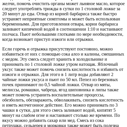
желчи, помочь очистить органы может льняное масло, которое
следует употреблять трижды в сутки по 1 столовой ложке за
20 минут до еды. Отвар из корней барбариса также быстро
устраняет неприятные симптомы и может быть использован
беременными. Для приготовления отвара, корни барбариса
заливают кипяченой водой в соотношении 1:10 и настаивают
полчаса. Пьют небольшими глотками по мере необходимости,
когда возникает приступ изжоги или отрыжки.
Если горечь и отрыжка присутствуют постоянно, можно
избавиться от них с помощью сока алоэ и калины, смешанных
с медом. Эту смесь следует хранить в холодильнике и
принимать по 1 столовой ложке утром натощак. Яблочный
уксус также может помочь снизить кислотность и избавить от
изжоги и отрыжки. Для этого в 1 литр воды добавляют 2
чайные ложки уксуса и пьют по 50 мл. Пепел из березовых
почек принимают по 0,5 чайной ложки. Отвар из мяты,
мелиссы, ромашки, чабреца, ягод шиповника и липы также
может помочь устранить воспалительные процессы,
обезболить, обеззаражить, обволакивать, снизить кислотность
и иметь желчегонное действие. Его можно принимать по 3
чашки в сутки, для этого смесь заливают водой, кипятят 5
минут на слабом огне и настаивают столько же времени. По
вкусу можно добавить сахар или мед. Смесь из сока
петрушки, сельдерея и морковки также может быть полезна