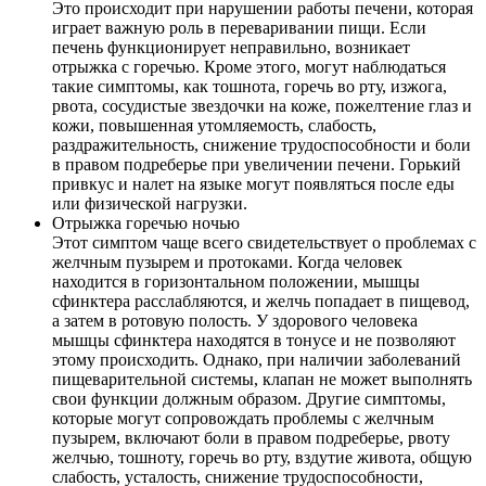
Это происходит при нарушении работы печени, которая
играет важную роль в переваривании пищи. Если
печень функционирует неправильно, возникает
отрыжка с горечью. Кроме этого, могут наблюдаться
такие симптомы, как тошнота, горечь во рту, изжога,
рвота, сосудистые звездочки на коже, пожелтение глаз и
кожи, повышенная утомляемость, слабость,
раздражительность, снижение трудоспособности и боли
в правом подреберье при увеличении печени. Горький
привкус и налет на языке могут появляться после еды
или физической нагрузки.
Отрыжка горечью ночью
Этот симптом чаще всего свидетельствует о проблемах с
желчным пузырем и протоками. Когда человек
находится в горизонтальном положении, мышцы
сфинктера расслабляются, и желчь попадает в пищевод,
а затем в ротовую полость. У здорового человека
мышцы сфинктера находятся в тонусе и не позволяют
этому происходить. Однако, при наличии заболеваний
пищеварительной системы, клапан не может выполнять
свои функции должным образом. Другие симптомы,
которые могут сопровождать проблемы с желчным
пузырем, включают боли в правом подреберье, рвоту
желчью, тошноту, горечь во рту, вздутие живота, общую
слабость, усталость, снижение трудоспособности,