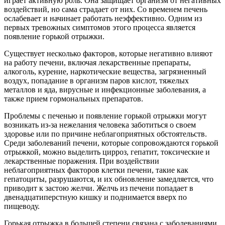
играет активную роль. Она защищает организм от негативных
воздействий, но сама страдает от них. Со временем печень
ослабевает и начинает работать неэффективно. Одним из
первых тревожных симптомов этого процесса является
появление горькой отрыжки.
Существует несколько факторов, которые негативно влияют
на работу печени, включая лекарственные препараты,
алкоголь, курение, наркотические вещества, загрязненный
воздух, попадание в организм паров кислот, тяжелых
металлов и яда, вирусные и инфекционные заболевания, а
также прием гормональных препаратов.
Проблемы с печенью и появление горькой отрыжки могут
возникать из-за нежелания человека заботиться о своем
здоровье или по причине неблагоприятных обстоятельств.
Среди заболеваний печени, которые сопровождаются горькой
отрыжкой, можно выделить цирроз, гепатит, токсические и
лекарственные поражения. При воздействии
неблагоприятных факторов клетки печени, такие как
гепатоциты, разрушаются, и их обновление замедляется, что
приводит к застою желчи. Желчь из печени попадает в
двенадцатиперстную кишку и поднимается вверх по
пищеводу.
Горькая отрыжка в большей степени связана с заболеваниями