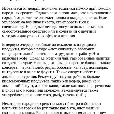
Избавиться от неприятной симптоматики можно при помощи
народных средств. Однако важно понимать, что исчезновение
горькой отрыжки не означает полного выздоровления. Если
эта проблема возникает часто, стоит обратиться к
специалисту. Народные методы могут использоваться как
самостоятельное средство или в сочетании с другими
методами для ускорения эффекта лечения.
В первую очередь, необходимо исключить из рациона
продукты, которые раздражают слизистую оболочку
пищеварительной системы и затрудняют ее работу. Это
включает кофе, шоколад, крепкий чай, газированные напитки,
сладости, острые, соленые, жирные и жареные блюда, а также
консервы, черный хлеб, редис, бобовые, капусту, помидоры,
цитрусовые и кислые фрукты. Также следует избегать
алкоголя и курения. Рекомендуется употреблять больше
кисломолочных продуктов, таких как кефир, ряженка и
домашний йогурт, а также каши, такие как овсяная, гречневая
и рисовая с маслом или молоком. Рекомендуется также
употреблять нежирное мясо, рыбу, печень и яйца.
Некоторые народные средства могут быстро избавить от
неприятной горечи во рту, такие как мята, лист малины,
гвоздика и корица. Если горькая отрыжка связана с застоем