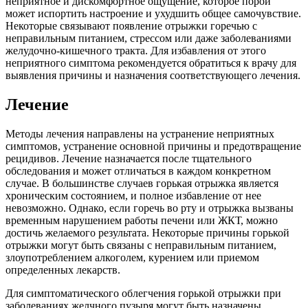
неприятное и дискомфортное ощущение, которое порой
может испортить настроение и ухудшить общее самочувствие.
Некоторые связывают появление отрыжки горечью с
неправильным питанием, стрессом или даже заболеваниями
желудочно-кишечного тракта. Для избавления от этого
неприятного симптома рекомендуется обратиться к врачу для
выявления причины и назначения соответствующего лечения.
Лечение
Методы лечения направлены на устранение неприятных
симптомов, устранение основной причины и предотвращение
рецидивов. Лечение назначается после тщательного
обследования и может отличаться в каждом конкретном
случае. В большинстве случаев горькая отрыжка является
хроническим состоянием, и полное избавление от нее
невозможно. Однако, если горечь во рту и отрыжка вызваны
временным нарушением работы печени или ЖКТ, можно
достичь желаемого результата. Некоторые причины горькой
отрыжки могут быть связаны с неправильным питанием,
злоупотреблением алкоголем, курением или приемом
определенных лекарств.
Для симптоматического облегчения горькой отрыжки при
заболеваниях желчного пузыря могут быть назначены