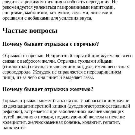
следить за режимом питания и избегать переедания. Не
рекомендуется увлекаться газированными напитками,
специями, майонезом, кетчупом, соусами, чипсами и
орешками с добавками для усиления вкуса.
Частые вопросы
Почему бывает отрыжка с горечью?
Отрыжка с горечью. Неприятный горький привкус чаще всего
связан с выбросом желчи. Отрыжка тухлыми яйцами
(гнилостная) связана с выделением воздуха, имеющего запах
сероводорода. Желудок не справляется с перевариванием
пищи, из-за чего она гниет и выделяет газы.
Почему бывает отрыжка желчью?
Горькая отрыжка может быть связана с забрасыванием желчи
из двенадцатиперстной кишки (дуоденогастроэзофагеальный
рефлюкс), встречается при заболеваниях желчевыводящих
путей, желчного пузыря, поджелудочной железы и печени:
холецистит, желчнокаменная болезнь, холангит, гепатит,
панкреатит.