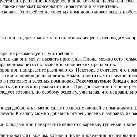
уется употребление помидоров в виде кетчупа, пасты или соуса,
 также содержат консерванты, красители и заменители.
рисковать. Употребление соленых помидоров может вызвать обос
ако они содержат множество полезных веществ, необходимых орг
ры не рекомендуется употреблять.
, так как они могут вызвать приступы. Плоды можно есть только
ыращенным без использования химических препаратов.
ров при панкреатите различаются. Некоторые считают, что пом
негативно влияющие на болезнь. Важно отметить, что свежие п
о в неспелых и зеленых помидорах.
Рекомендуемые блюда с по
людать диетический режим питания. При достижении степени ре
ледует готовить по особому рецепту, учитывая, что неправиль
огда добавлять в меню салат из свежих овощей с помидорами. Дл
зать. К салату можно добавить огурец, зелень и заправку из ра
и блюдами при панкреатите являются вареные, тушеные и зап
ьтироваться с врачом, который после проведения исследований