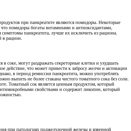
 продуктов при панкреатите являются помидоры. Некоторые
, что помидоры богаты витаминами и антиоксидантами,
 симптомы панкреатита, лучше их исключить из рациона.
й в рацион.
 в соке, могут раздражать секреторные клетки и ухудшать
е действие, что может привести к забросу желчи и активации
нако, в период ремиссии панкреатита, можно употреблять
но выпить не более стакана чистого томатного сока без соли.
оте. Томатный сок является ценным продуктом, который
т антимикробными свойствами и содержит ликопин, который
рожностью.
ения при патологиях поджелудочной железы и язвенной