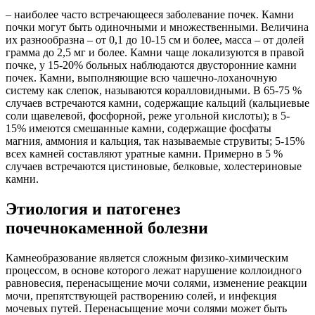
– наиболее часто встречающееся заболевание почек. Камни
почки могут быть одиночными и множественными. Величина
их разнообразна – от 0,1 до 10-15 см и более, масса – от долей
грамма до 2,5 мг и более. Камни чаще локализуются в правой
почке, у 15-20% больных наблюдаются двусторонние камни
почек. Камни, выполняющие всю чашечно-лоханочную
систему как слепок, называются коралловидными. В 65-75 %
случаев встречаются камни, содержащие кальций (кальциевые
соли щавелевой, фосфорной, реже угольной кислоты); в 5-
15% имеются смешанные камни, содержащие фосфаты
магния, аммония и кальция, так называемые струвиты; 5-15%
всех камней составляют уратные камни. Примерно в 5 %
случаев встречаются цистиновые, белковые, холестериновые
камни.
Этиология и патогенез
почечнокаменной болезни
Камнеобразование является сложным физико-химическим
процессом, в основе которого лежат нарушение коллоидного
равновесия, перенасыщение мочи солями, изменение реакции
мочи, препятствующей растворению солей, и инфекция
мочевых путей. Перенасыщение мочи солями может быть