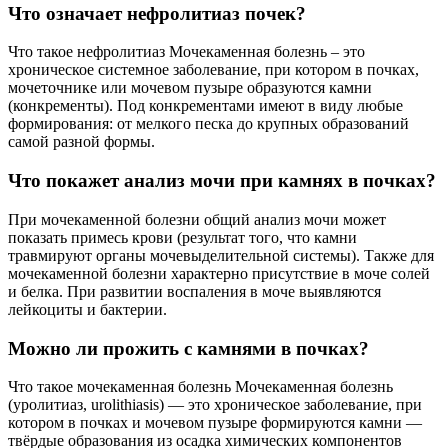
Что означает нефролитиаз почек?
Что такое нефролитиаз Мочекаменная болезнь – это
хроническое системное заболевание, при котором в почках,
мочеточнике или мочевом пузыре образуются камни
(конкременты). Под конкрементами имеют в виду любые
формирования: от мелкого песка до крупных образований
самой разной формы.
Что покажет анализ мочи при камнях в почках?
При мочекаменной болезни общий анализ мочи может
показать примесь крови (результат того, что камни
травмируют органы мочевыделительной системы). Также для
мочекаменной болезни характерно присутствие в моче солей
и белка. При развитии воспаления в моче выявляются
лейкоциты и бактерии.
Можно ли прожить с камнями в почках?
Что такое мочекаменная болезнь Мочекаменная болезнь
(уролитиаз, urolithiasis) — это хроническое заболевание, при
котором в почках и мочевом пузыре формируются камни —
твёрдые образования из осадка химических компонентов