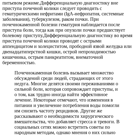
питьевом режиме.Дифференциальную диагностику вне
приступа почечной колики следует проводить с
гематурическими нефритами (IgA-нефропатия, системные
заболевания), туберкулезом, раком почки. При
почечнокаменной болезни гематурия наблюдается после
приступа боли, тогда как при опухоли почки предшествует
болевому приступу.Дифференциальную диагностику во время
приступа почечной колики проводят с острыми
аппендицитом и холециститом, прободной язвой желудка или
двенадцатиперстной кишки, острой непроходимостью
кишечника, острым панкреатитом, внематочной
беременностью.
Почечнокаменная болезнь вызывает множество
обсуждений среди людей, страдающих от этого
недуга. Многие делятся своими переживаниями о
сильной боли, которая сопровождает приступы, и
о том, как трудно иногда найти эффективное
лечение. Некоторые отмечают, что изменения в
питании и увеличение потребления воды помогли
им снизить частоту рецидивов. Другие же
рассказывают о необходимости хирургического
вмешательства, что добавляет стресса и тревоги. В
социальных сетях можно встретить советы по
народным методам, однако мнения о них сильно