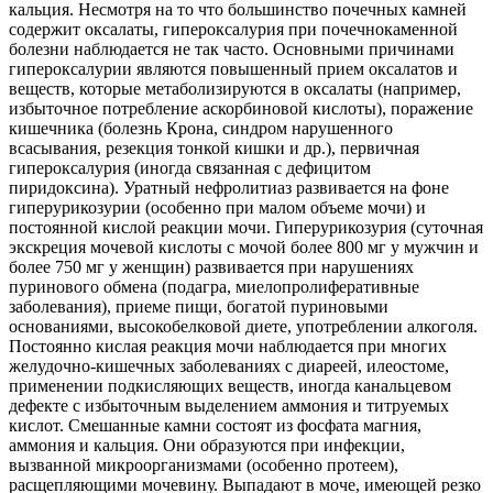
кальция. Несмотря на то что большинство почечных камней
содержит оксалаты, гипероксалурия при почечнокаменной
болезни наблюдается не так часто. Основными причинами
гипероксалурии являются повышенный прием оксалатов и
веществ, которые метаболизируются в оксалаты (например,
избыточное потребление аскорбиновой кислоты), поражение
кишечника (болезнь Крона, синдром нарушенного
всасывания, резекция тонкой кишки и др.), первичная
гипероксалурия (иногда связанная с дефицитом
пиридоксина). Уратный нефролитиаз развивается на фоне
гиперурикозурии (особенно при малом объеме мочи) и
постоянной кислой реакции мочи. Гиперурикозурия (суточная
экскреция мочевой кислоты с мочой более 800 мг у мужчин и
более 750 мг у женщин) развивается при нарушениях
пуринового обмена (подагра, миелопролиферативные
заболевания), приеме пищи, богатой пуриновыми
основаниями, высокобелковой диете, употреблении алкоголя.
Постоянно кислая реакция мочи наблюдается при многих
желудочно-кишечных заболеваниях с диареей, илеостоме,
применении подкисляющих веществ, иногда канальцевом
дефекте с избыточным выделением аммония и титруемых
кислот. Смешанные камни состоят из фосфата магния,
аммония и кальция. Они образуются при инфекции,
вызванной микроорганизмами (особенно протеем),
расщепляющими мочевину. Выпадают в моче, имеющей резко