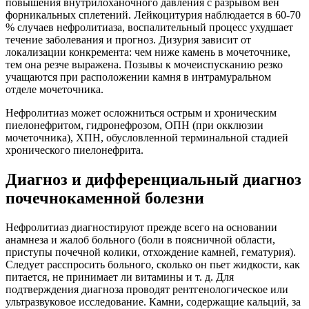
повышения внутрилоханочного давления с разрывом вен
форникальных сплетений. Лейкоцитурия наблюдается в 60-70
% случаев нефролитиаза, воспалительный процесс ухудшает
течение заболевания и прогноз. Дизурия зависит от
локализации конкремента: чем ниже камень в мочеточнике,
тем она резче выражена. Позывы к мочеиспусканию резко
учащаются при расположении камня в интрамуральном
отделе мочеточника.
Нефролитиаз может осложниться острым и хроническим
пиелонефритом, гидронефрозом, ОПН (при окклюзии
мочеточника), ХПН, обусловленной терминальной стадией
хронического пиелонефрита.
Диагноз и дифференциальный диагноз
почечнокаменной болезни
Нефролитиаз диагностируют прежде всего на основании
анамнеза и жалоб больного (боли в поясничной области,
приступы почечной колики, отхождение камней, гематурия).
Следует расспросить больного, сколько он пьет жидкости, как
питается, не принимает ли витамины и т. д. Для
подтверждения диагноза проводят рентгенологическое или
ультразвуковое исследование. Камни, содержащие кальций, за