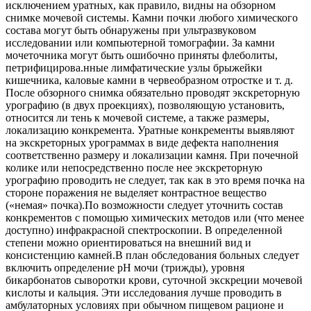
исключением уратных, как правило, видны на обзорном
снимке мочевой системы. Камни почки любого химического
состава могут быть обнаружены при ультразвуковом
исследовании или компьютерной томографии. За камни
мочеточника могут быть ошибочно приняты флеболиты,
петрифицирова.нные лимфатические узлы брыжейки
кишечника, каловые камни в червеобразном отростке и т. д.
После обзорного снимка обязательно проводят экскреторную
урографию (в двух проекциях), позволяющую установить,
относится ли тень к мочевой системе, а также размеры,
локализацию конкремента. Уратные конкременты выявляют
на экскреторных урограммах в виде дефекта наполнения
соответственно размеру и локализации камня. При почечной
колике или непосредственно после нее экскреторную
урографию проводить не следует, так как в это время почка на
стороне поражения не выделяет контрастное вещество
(«немая» почка).По возможности следует уточнить состав
конкрементов с помощью химических методов или (что менее
доступно) инфракрасной спектроскопии. В определенной
степени можно ориентироваться на внешний вид и
консистенцию камней.В план обследования больных следует
включить определение рН мочи (трижды), уровня
бикарбонатов сыворотки крови, суточной экскреции мочевой
кислоты и кальция. Эти исследования лучше проводить в
амбулаторных условиях при обычном пищевом рационе и