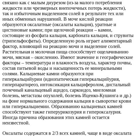
связано как с малым диурезом (из-за малого потребления
жидкости или чрезмерных внепочечных потерь жидкости),
так и избыточным выделением солей в результате тех или
иных обменных нарушений. В моче кислой реакции
образуются оксалатные (оксалаты кальция), уратные и
цистиновые камни; при щелочной реакции – камни,
состоящие из фосфата кальция, карбоната кальция, и струвиты
(трипельфосфаты). Определенную роль играет алиментарный
фактор, влияющий на реакцию мочи и выделение солей.
Растительная и молочная пища способствует ощелачиванию
мочи, мясная – окислению. Имеют значение и географические
факторы – температура и влажность воздуха, характер почвы,
состав питьевой воды и насыщенность ее минеральными
солями. Кальциевые камни образуются при
гиперкальцийурии (идиопатическая гиперкальцийурия,
гиперпаратиреоз, интоксикация кальциферолом, дистальный
почечный канальцевый ацидоз, саркоидоз, миеломная
болезнь, метастазы опухолей, болезнь Иценко-Кушинга и др.)
на фоне нормального содержания кальция в сыворотке крови
или гиперкальциемии. Образованию кальциевых камней
способствуют также гиперурикозурия и гипероксалурия.
Иногда причина образования этих камней остается
неизвестной.
Оксалаты содержатся в 2/3 всех камней, чаще в виде оксалата