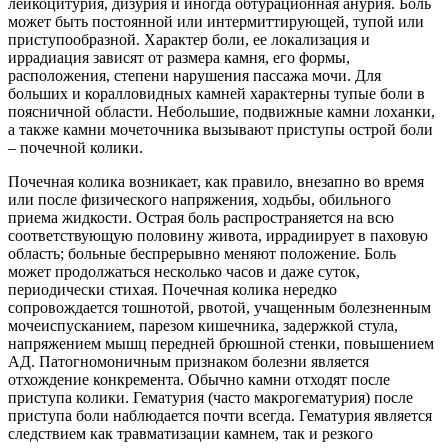
лейкоцитурия, дизурия и иногда обтурационная анурия. Боль
может быть постоянной или интермиттирующей, тупой или
приступообразной. Характер боли, ее локализация и
иррадиация зависят от размера камня, его формы,
расположения, степени нарушения пассажа мочи. Для
больших и коралловидных камней характерны тупые боли в
поясничной области. Небольшие, подвижные камни лоханки,
а также камни мочеточника вызывают приступы острой боли
– почечной колики.
Почечная колика возникает, как правило, внезапно во время
или после физического напряжения, ходьбы, обильного
приема жидкости. Острая боль распространяется на всю
соответствующую половину живота, иррадиирует в паховую
область; больные беспрерывно меняют положение. Боль
может продолжаться несколько часов и даже суток,
периодически стихая. Почечная колика нередко
сопровождается тошнотой, рвотой, учащенным болезненным
мочеиспусканием, парезом кишечника, задержкой стула,
напряжением мышц передней брюшной стенки, повышением
АД. Патогномоничным признаком болезни является
отхождение конкремента. Обычно камни отходят после
приступа колики. Гематурия (часто макрогематурия) после
приступа боли наблюдается почти всегда. Гематурия является
следствием как травматизации камнем, так и резкого