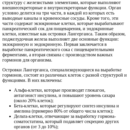
структуру с железистыми элементами, которые выполняют
внешнесекреторные и внутрисекреторные функции. Орган
условно делится на три части, в каждой из которых есть
выводные каналы и кровеносные сосуды. Кроме того, эти
части содержат экзокринные клетки, которые вырабатывают
панкреатический сок для пищеварения, и эндокринные
клетки, известные как островки Лангерганса. Таким образом,
поджелудочная железа выполняет две основные функции:
экзокринную и эндокринную. Первая заключается в
выработке панкреатического сока с пищеварительными
ферментами, а вторая связана с производством важных
гормонов для организма.
Островки Лангерганса, специализирующиеся на выработке
гормонов, состоят из различных клеток с разной структурой и
функциями. В них включены:
Альфа-клетки, которые производят глюкагон,
антагонист инсулина, и повышают уровень сахара
(около 20% клеток);
Бета-клетки, которые регулируют синтез инсулина и
амелина (примерно 80% от общего числа клеток);
Дельта-клетки, отвечающие за выработку гормона-
соматостатина, который подавляет секрецию других
органов (от 3 до 10%);