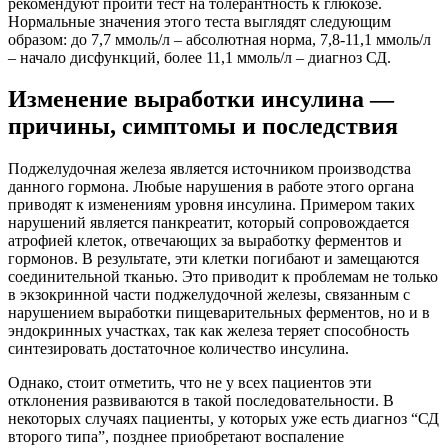
рекомендуют пройти тест на толерантность к глюкозе.
Нормальные значения этого теста выглядят следующим
образом: до 7,7 ммоль/л – абсолютная норма, 7,8-11,1 ммоль/л
– начало дисфункций, более 11,1 ммоль/л – диагноз СД.
Изменение выработки инсулина —
причины, симптомы и последствия
Поджелудочная железа является источником производства
данного гормона. Любые нарушения в работе этого органа
приводят к изменениям уровня инсулина. Примером таких
нарушений является панкреатит, который сопровождается
атрофией клеток, отвечающих за выработку ферментов и
гормонов. В результате, эти клетки погибают и замещаются
соединительной тканью. Это приводит к проблемам не только
в экзокринной части поджелудочной железы, связанным с
нарушением выработки пищеварительных ферментов, но и в
эндокринных участках, так как железа теряет способность
синтезировать достаточное количество инсулина.
Однако, стоит отметить, что не у всех пациентов эти
отклонения развиваются в такой последовательности. В
некоторых случаях пациенты, у которых уже есть диагноз “СД
второго типа”, позднее приобретают воспаление