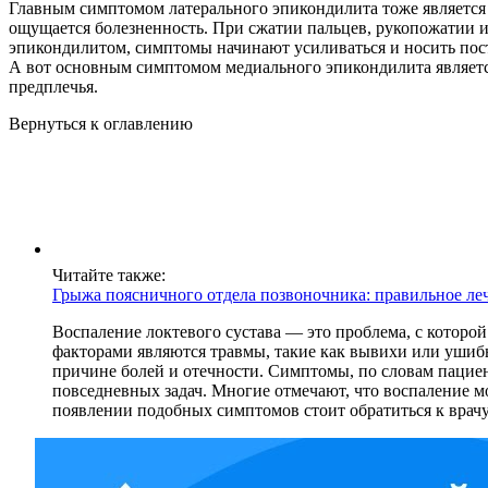
Главным симптомом латерального эпикондилита тоже является 
ощущается болезненность. При сжатии пальцев, рукопожатии ил
эпикондилитом, симптомы начинают усиливаться и носить пос
А вот основным симптомом медиального эпикондилита является 
предплечья.
Вернуться к оглавлению
Читайте также:
Грыжа поясничного отдела позвоночника: правильное ле
Воспаление локтевого сустава — это проблема, с которо
факторами являются травмы, такие как вывихи или ушибы,
причине болей и отечности. Симптомы, по словам пациен
повседневных задач. Многие отмечают, что воспаление м
появлении подобных симптомов стоит обратиться к врачу