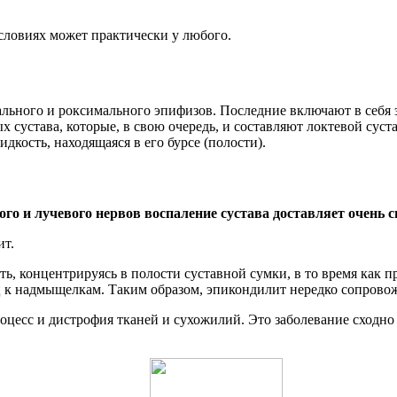
словиях может практически у любого.
стального и роксимального эпифизов. Последние включают в себя
сустава, которые, в свою очередь, и составляют локтевой суста
кость, находящаяся в его бурсе (полости).
ого и лучевого нервов воспаление сустава доставляет очень 
ит.
ть, концентрируясь в полости суставной сумки, в то время как
 к надмыщелкам. Таким образом, эпикондилит нередко сопрово
цесс и дистрофия тканей и сухожилий. Это заболевание сходно 