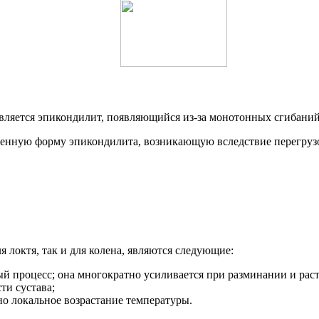
вляется эпикондилит, появляющийся из-за монотонных сгибаний 
ненную форму эпикондилита, возникающую вследствие перегрузо
 локтя, так и для колена, являются следующие:
ный процесс; она многократно усиливается при разминании и р
ти сустава;
тно локальное возрастание температуры.