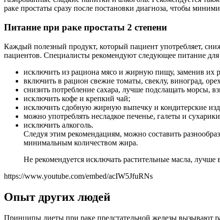
раке простаты сразу после постановки диагноза, чтобы миними
Питание при раке простаты 2 степени
Каждый полезный продукт, который пациент употребляет, снижа
пациентов. Специалисты рекомендуют следующее питание для п
исключить из рациона мясо и жирную пищу, заменив их р
включить в рацион свежие томаты, свеклу, виноград, оре
снизить потребление сахара, лучше подслащать морсы, в
исключить кофе и крепкий чай;
исключить сдобную жирную выпечку и кондитерские изд
можно употреблять несладкое печенье, галеты и сухарики
исключить алкоголь.
Следуя этим рекомендациям, можно составить разнообразн
минимальным количеством жира.
Не рекомендуется исключать растительные масла, лучше 
https://www.youtube.com/embed/acIW5JfuRNs
Опыт других людей
Принципы диеты при раке предстательной железы вызывают раз