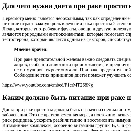
Для чего нужна диета при раке простат
Пересмотр меню является необходимым, так как определенные
питание играет важную роль в лечении рака простаты 2 степе
Люди, которые употребляют фрукты, овощи и другую полезную
являются природными антиоксидантами, которые помогают спр
тестостерона, который является одним из факторов, способст
Мнение врачей:
При раке предстательной железы важно следовать специа
жиров, особенно животного происхождения, и предпочтен
не стимулировать рост опухоли. При раке предстательно
Соблюдение этих принципов диеты поможет улучшить об
https://www.youtube.com/embed/P1crMT268Ng
Каким должно быть питание при раке 
Диета при раке простаты должна быть назначена специалистом
заболевания. Это не кратковременная мера, а постоянно наз
риск рецидива, ускорить реабилитацию и восстановить иммунн
Витаминные комплексы, особенно витамины группы B, C и фол
газированные сладкие напитки и алкоголь. Рекомендуется такж