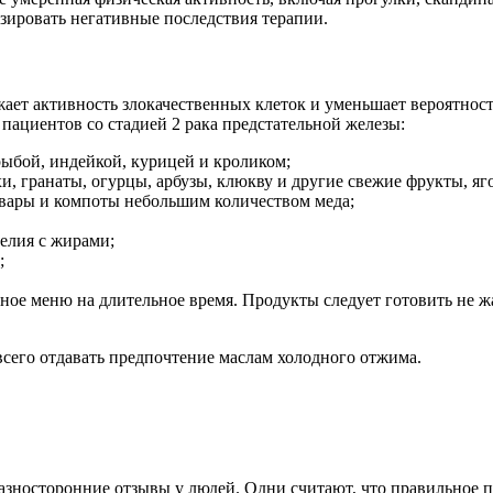
зировать негативные последствия терапии.
ет активность злокачественных клеток и уменьшает вероятность
ациентов со стадией 2 рака предстательной железы:
ыбой, индейкой, курицей и кроликом;
хи, гранаты, огурцы, арбузы, клюкву и другие свежие фрукты, я
звары и компоты небольшим количеством меда;
елия с жирами;
;
ое меню на длительное время. Продукты следует готовить не жар
всего отдавать предпочтение маслам холодного отжима.
носторонние отзывы у людей. Одни считают, что правильное пи