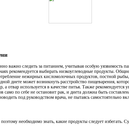
ени
бенно важно следить за питанием, учитывая особую уязвимость па
чаях рекомендуется выбирать низкоуглеводные продукты. Общие 
отребление нежирных кисломолочных продуктов, постной рыбы, 
одной диете может возникнуть расстройство пищеварения, котор
ир, а отвар используется в качестве питья. Также рекомендуетс
в само по себе не остановит рак, и диета должна быть составл
оводить под руководством врача, не пытаясь самостоятельно вк
 поэтому необходимо знать, какие продукты следует избегать. С