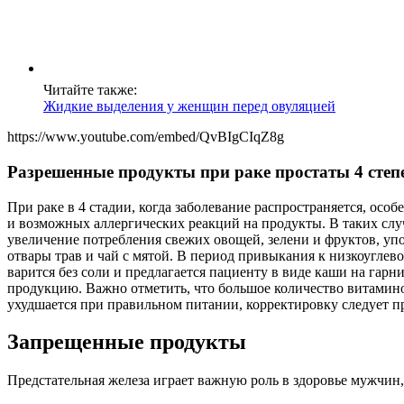
Читайте также:
Жидкие выделения у женщин перед овуляцией
https://www.youtube.com/embed/QvBIgCIqZ8g
Разрешенные продукты при раке простаты 4 степ
При раке в 4 стадии, когда заболевание распространяется, осо
и возможных аллергических реакций на продукты. В таких слу
увеличение потребления свежих овощей, зелени и фруктов, уп
отвары трав и чай с мятой. В период привыкания к низкоуглев
варится без соли и предлагается пациенту в виде каши на гарн
продукцию. Важно отметить, что большое количество витамино
ухудшается при правильном питании, корректировку следует пр
Запрещенные продукты
Предстательная железа играет важную роль в здоровье мужчин,