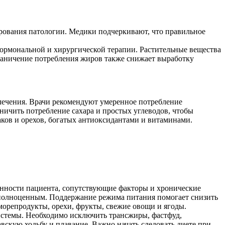
рования патологии. Медики подчеркивают, что правильное
ормональной и хирургической терапии. Растительные вещества
раничение потребления жиров также снижает выработку
 лечения. Врачи рекомендуют умеренное потребление
ничить потребление сахара и простых углеводов, чтобы
аков и орехов, богатых антиоксидантами и витаминами.
енности пациента, сопутствующие факторы и хронические
и полноценным. Поддержание режима питания помогает снизить
морепродукты, орехи, фрукты, свежие овощи и ягоды.
истемы. Необходимо исключить трансжиры, фастфуд,
вскую ходьбу и плавание. Важно начать следовать диете при