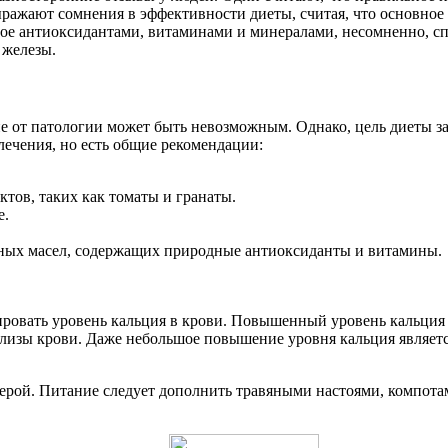
выражают сомнения в эффективности диеты, считая, что основно
тое антиоксидантами, витаминами и минералами, несомненно, с
 железы.
ие от патологии может быть невозможным. Однако, цель диеты з
лечения, но есть общие рекомендации:
тов, таких как томаты и гранаты.
е.
ьных масел, содержащих природные антиоксиданты и витамины.
лировать уровень кальция в крови. Повышенный уровень кальци
нализы крови. Даже небольшое повышение уровня кальция являет
й мерой. Питание следует дополнить травяными настоями, компо