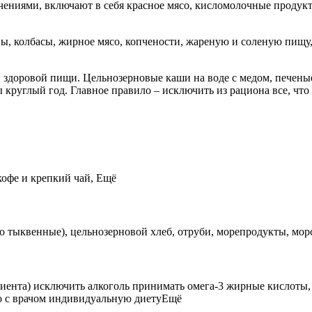
чениями, включают в себя красное мясо, кисломолочные продук
, колбасы, жирное мясо, копчености, жареную и соленую пищу, 
и здоровой пищи. Цельнозерновые каши на воде с медом, печены
ы круглый год. Главное правило – исключить из рациона все, ч
 кофе и крепкий чай, Ещё
но тыквенные), цельнозерновой хлеб, отруби, морепродукты, мор
пациента) исключить алкоголь принимать омега-3 жирные кислот
о с врачом индивидуальную диетуЕщё