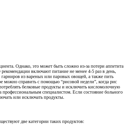
циента. Однако, это может быть сложно из-за потери аппетита
рекомендации включают питание не менее 4-5 раз в день,
гарниров из вареных или паровых овощей, а также пить
ое можно справить с помощью “рисовой недели”, когда рис
я употреблять белковые продукты и исключить кисломолочную
ена профессиональным специалистом. Если состояние больного
лючать или исключать продукты.
уществуют две категории таких продуктов: