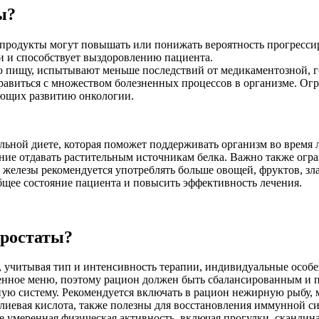
ы?
 продукты могут повышать или понижать вероятность прогресси
ни и способствует выздоровлению пациента.
 пищу, испытывают меньше последствий от медикаментозной, г
авиться с множеством болезненных процессов в организме. Ог
вующих развитию онкологии.
льной диете, которая поможет поддерживать организм во время
ие отдавать растительным источникам белка. Важно также огра
й железы рекомендуется употреблять больше овощей, фруктов, зл
щее состояние пациента и повысить эффективность лечения.
простаты?
, учитывая тип и интенсивность терапии, индивидуальные особ
наченное меню, поэтому рацион должен быть сбалансированным 
ую систему. Рекомендуется включать в рацион нежирную рыбу, 
иевая кислота, также полезны для восстановления иммунной с
е умеренная физическая активность, включая прогулки, скандина