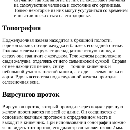
на самочувствие человека и состояние его организма.
Только некоторые из них могут усугубиться со временем
и негативно сказаться на его здоровье.
Топография
Поджелудочная железа находится в брюшной полости,
горизонтально, позади желудка и ближе к его задней стенке.
Головка железы окружает двенадцатиперстную кишку, а
сверху она граничит с желудком. Тело железы расположено
сзади желудка, отделяясь от него сальниковой сумкой. Справа
от нее находится печень, снизу — тонкий кишечник и
небольшой участок толстой кишки, а сзади — левая почка и
аорта. Вдоль всего тела поджелудочной железы проходит
селезеночная вена.
Вирсунгов проток
Вирсунгов проток, который проходит через поджелудочную
железу, простирается по всей ее длине. Он соединяется с
основным желчным протоком в определенном месте и
выходит в кишечник. При использовании сонографии можно
ясно видеть этот проток, его диаметр составляет около 2 мм.