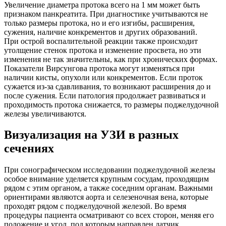
Увеличение диаметра протока всего на 1 мм может быть
признаком панкреатита. При диагностике учитываются не
только размеры протока, но и его изгибы, расширения,
сужения, наличие конкрементов и других образований.
При острой воспалительной реакции также происходит
утолщение стенок протока и изменение просвета, но эти
изменения не так значительны, как при хронических формах.
Показатели Вирсунгова протока могут изменяться при
наличии кисты, опухоли или конкрементов. Если проток
сужается из-за сдавливания, то возникают расширения до и
после сужения. Если патология продолжает развиваться и
проходимость протока снижается, то размеры поджелудочной
железы увеличиваются.
Визуализация на УЗИ в разных
сечениях
При сонографическом исследовании поджелудочной железы
особое внимание уделяется крупным сосудам, проходящим
рядом с этим органом, а также соседним органам. Важными
ориентирами являются аорта и селезеночная вена, которые
проходят рядом с поджелудочной железой. Во время
процедуры пациента осматривают со всех сторон, меняя его
положение и угол, под которым направлен датчик