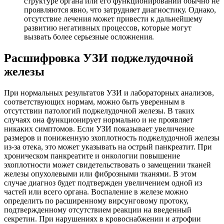
структуре органа или его функционировании обычно не
проявляются явно, что затрудняет диагностику. Однако,
отсутствие лечения может привести к дальнейшему
развитию негативных процессов, которые могут
вызвать более серьезные осложнения.
Расшифровка УЗИ поджелудочной
железы
При нормальных результатов УЗИ и лабораторных анализов,
соответствующих нормам, можно быть уверенным в
отсутствии патологий поджелудочной железы. В таких
случаях она функционирует нормально и не проявляет
никаких симптомов. Если УЗИ показывает увеличение
размеров и пониженную эхоплотность поджелудочной железы
из-за отека, это может указывать на острый панкреатит. При
хроническом панкреатите и онкологии повышение
эхоплотности может свидетельствовать о замещении тканей
железы опухолевыми или фиброзными тканями. В этом
случае диагноз будет подтвержден увеличением одной из
частей или всего органа. Воспаление в железе можно
определить по расширенному вирсунговому протоку,
подтвержденному отсутствием реакции на введенный
секретин. При нарушениях в кровоснабжении и атрофии