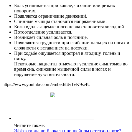
Боль усиливается при кашле, чихании или резких
поворотах.
Появляется ограничение движений.
Спинные мышцы становятся напряженными.
Кожа вдоль защемленного нерва становится холодной.
Потоотделение усиливается.
Возникает сильная боль в пояснице.
Появляются трудности при сгибании пальцев на ногах и
сложности с вставанием на носочки.
При ходьбе ощущается прострел в ягодицу, голень и
пятку.
Некоторые пациенты отмечают усиление симптомов во
время сна, снижение мышечной силы в ногах и
нарушение чувствительности.
https://www.youtube.com/embed/f4v1vK9seIU
Читайте также:
Эффективна ли блокада при шейном остеохондрозе?