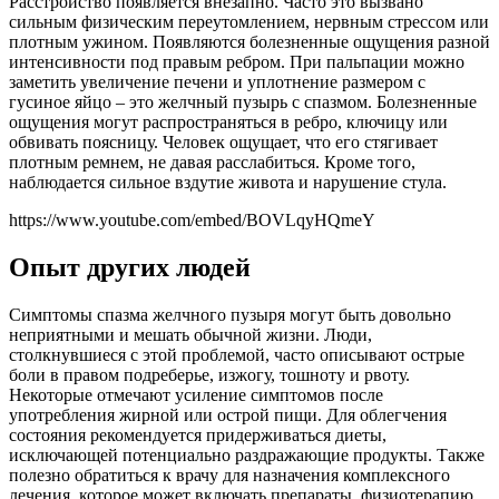
Расстройство появляется внезапно. Часто это вызвано
сильным физическим переутомлением, нервным стрессом или
плотным ужином. Появляются болезненные ощущения разной
интенсивности под правым ребром. При пальпации можно
заметить увеличение печени и уплотнение размером с
гусиное яйцо – это желчный пузырь с спазмом. Болезненные
ощущения могут распространяться в ребро, ключицу или
обвивать поясницу. Человек ощущает, что его стягивает
плотным ремнем, не давая расслабиться. Кроме того,
наблюдается сильное вздутие живота и нарушение стула.
https://www.youtube.com/embed/BOVLqyHQmeY
Опыт других людей
Симптомы спазма желчного пузыря могут быть довольно
неприятными и мешать обычной жизни. Люди,
столкнувшиеся с этой проблемой, часто описывают острые
боли в правом подреберье, изжогу, тошноту и рвоту.
Некоторые отмечают усиление симптомов после
употребления жирной или острой пищи. Для облегчения
состояния рекомендуется придерживаться диеты,
исключающей потенциально раздражающие продукты. Также
полезно обратиться к врачу для назначения комплексного
лечения, которое может включать препараты, физиотерапию