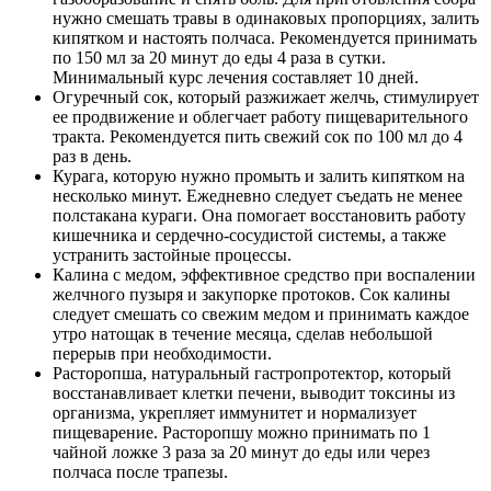
нужно смешать травы в одинаковых пропорциях, залить
кипятком и настоять полчаса. Рекомендуется принимать
по 150 мл за 20 минут до еды 4 раза в сутки.
Минимальный курс лечения составляет 10 дней.
Огуречный сок, который разжижает желчь, стимулирует
ее продвижение и облегчает работу пищеварительного
тракта. Рекомендуется пить свежий сок по 100 мл до 4
раз в день.
Курага, которую нужно промыть и залить кипятком на
несколько минут. Ежедневно следует съедать не менее
полстакана кураги. Она помогает восстановить работу
кишечника и сердечно-сосудистой системы, а также
устранить застойные процессы.
Калина с медом, эффективное средство при воспалении
желчного пузыря и закупорке протоков. Сок калины
следует смешать со свежим медом и принимать каждое
утро натощак в течение месяца, сделав небольшой
перерыв при необходимости.
Расторопша, натуральный гастропротектор, который
восстанавливает клетки печени, выводит токсины из
организма, укрепляет иммунитет и нормализует
пищеварение. Расторопшу можно принимать по 1
чайной ложке 3 раза за 20 минут до еды или через
полчаса после трапезы.