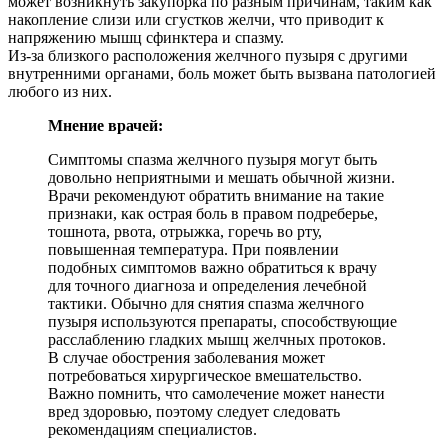
может возникнуть закупорка по разным причинам, таким как
накопление слизи или сгустков желчи, что приводит к
напряжению мышц сфинктера и спазму.
Из-за близкого расположения желчного пузыря с другими
внутренними органами, боль может быть вызвана патологией
любого из них.
Мнение врачей:
Симптомы спазма желчного пузыря могут быть
довольно неприятными и мешать обычной жизни.
Врачи рекомендуют обратить внимание на такие
признаки, как острая боль в правом подреберье,
тошнота, рвота, отрыжка, горечь во рту,
повышенная температура. При появлении
подобных симптомов важно обратиться к врачу
для точного диагноза и определения лечебной
тактики. Обычно для снятия спазма желчного
пузыря используются препараты, способствующие
расслаблению гладких мышц желчных протоков.
В случае обострения заболевания может
потребоваться хирургическое вмешательство.
Важно помнить, что самолечение может нанести
вред здоровью, поэтому следует следовать
рекомендациям специалистов.