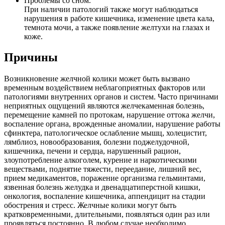
Проблемы со сном.
При наличии патологий также могут наблюдаться
нарушения в работе кишечника, изменение цвета кала,
темнота мочи, а также появление желтухи на глазах и
коже.
Причины
Возникновение желчной колики может быть вызвано
временным воздействием неблагоприятных факторов или
патологиями внутренних органов и систем. Часто причинами
неприятных ощущений являются желчекаменная болезнь,
перемещение камней по протокам, нарушение оттока желчи,
воспаление органа, врожденные аномалии, нарушение работы
сфинктера, патологическое ослабление мышц, холецистит,
лямблиоз, новообразования, болезни поджелудочной,
кишечника, печени и сердца, нарушенный рацион,
злоупотребление алкоголем, курение и наркотическими
веществами, поднятие тяжести, переедание, лишний вес,
прием медикаментов, поражение организма гельминтами,
язвенная болезнь желудка и двенадцатиперстной кишки,
онкология, воспаление кишечника, аппендицит на стадии
обострения и стресс. Желчные колики могут быть
кратковременными, длительными, появляться один раз или
проявляться постоянно. В любом случае необходимо