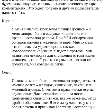
будем рады получить отзывы о спазме желчного пузыря в
комментариях. Это будет полезно и другим пользователям
нашего сайта.
Карина:
У меня начались проблемы с пищеварением – у
меня запоры, боль в желудке, кишечнике и в
правой части под ребром. При УЗИ обнаружили
большой камень в желчном пузыре. Мне сказали,
что нет смысла удалять орган, так как
новообразование уже не выйдет в протоки. Мне
назначили лекарства для улучшения оттока желчи
и пищеварения. Я уже месяц пью их, но они не
помогают, мне совсем не легче.
Олег:
Исходя из места боли, невозможно определить, что
именно болит – желудок, кишечник, печень или
желчный пузырь. Симптомы практически всегда
одинаковые. Даже если боль прошла после
применения спазмолитиков, все же рекомендуется
пройти обследование. Я всегда думал, что у меня
болит печень и принимал Галстену, Расторопшу и