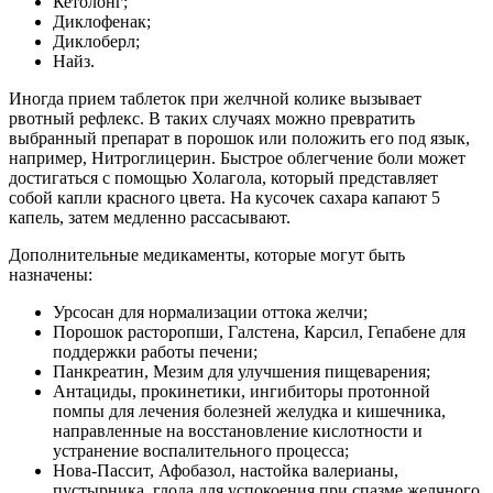
Кетолонг;
Диклофенак;
Диклоберл;
Найз.
Иногда прием таблеток при желчной колике вызывает
рвотный рефлекс. В таких случаях можно превратить
выбранный препарат в порошок или положить его под язык,
например, Нитроглицерин. Быстрое облегчение боли может
достигаться с помощью Холагола, который представляет
собой капли красного цвета. На кусочек сахара капают 5
капель, затем медленно рассасывают.
Дополнительные медикаменты, которые могут быть
назначены:
Урсосан для нормализации оттока желчи;
Порошок расторопши, Галстена, Карсил, Гепабене для
поддержки работы печени;
Панкреатин, Мезим для улучшения пищеварения;
Антациды, прокинетики, ингибиторы протонной
помпы для лечения болезней желудка и кишечника,
направленные на восстановление кислотности и
устранение воспалительного процесса;
Нова-Пассит, Афобазол, настойка валерианы,
пустырника, глода для успокоения при спазме желчного