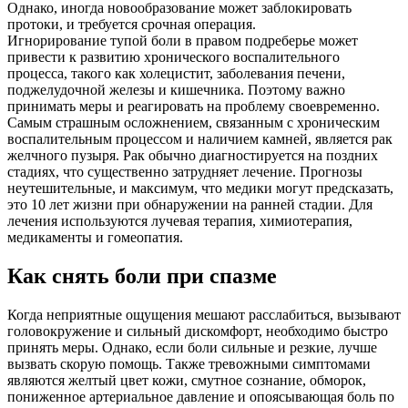
Однако, иногда новообразование может заблокировать
протоки, и требуется срочная операция.
Игнорирование тупой боли в правом подреберье может
привести к развитию хронического воспалительного
процесса, такого как холецистит, заболевания печени,
поджелудочной железы и кишечника. Поэтому важно
принимать меры и реагировать на проблему своевременно.
Самым страшным осложнением, связанным с хроническим
воспалительным процессом и наличием камней, является рак
желчного пузыря. Рак обычно диагностируется на поздних
стадиях, что существенно затрудняет лечение. Прогнозы
неутешительные, и максимум, что медики могут предсказать,
это 10 лет жизни при обнаружении на ранней стадии. Для
лечения используются лучевая терапия, химиотерапия,
медикаменты и гомеопатия.
Как снять боли при спазме
Когда неприятные ощущения мешают расслабиться, вызывают
головокружение и сильный дискомфорт, необходимо быстро
принять меры. Однако, если боли сильные и резкие, лучше
вызвать скорую помощь. Также тревожными симптомами
являются желтый цвет кожи, смутное сознание, обморок,
пониженное артериальное давление и опоясывающая боль по