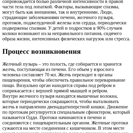
сопровождается болью различной интенсивности в правой
части тела под лопаткой. Факторы, вызывающие спазмы,
могут быть как внешними, так и внутренними. Люди,
страдающие заболеваниями печени, желчного пузыря,
протоков, поджелудочной железы или сердца, периодически
подвержены спазмам. У детей и подростков в 90% случаев
колики возникают из-за неправильного питания, сидячего
образа жизни, интенсивных физических нагрузок или стресса.
Процесс возникновения
Желчный пузырь – это полость, где собирается и хранится
желчь, поступающая из печени. Его объем у взрослого
человека составляет 70 мл. Желчь переходит в органы
пищеварения, чтобы обеспечить правильное переваривание
пищи. Визуально орган находится справа под ребром и
соприкасается с верхней прямой мышцей и ребром.
Внутри желчного пузыря находятся мышечные волокна,
которые периодически сокращаются, чтобы выталкивать
желчь в направлении двенадцатиперстной кишки. Движение
по протокам регулируется специальным сфинктером, который
называется Одди. Протоки начинаются в печени и
соединяются с пищеварительным органом. Желчные протоки
сужаются на месте соединения с кишечником. В этом месте