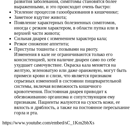
развития заболевания, симптомы становятся более
выраженными, и это происходит очень быстро:
Усиление процессов газообразования в кишечнике;
Заметное вздутие живота;
Появление характерных болезненных симптомов,
иногда с резким характером, в области пупка или в
верхней части живота;
Сильная диарея с изменением характера кала;
Резкое снижение аппетита;
Приступы тошноты с позывами на рвоту.
Изменения в кале не ограничиваются только его
консистенцией, хотя наличие диареи само по себе
ухудшает самочувствие. Окраска кала меняется на
желтую, зеленоватую или даже оранжевую, могут быть
примеси крови и слизи, что является признаком
серьезных изменений в состоянии пищеварительной
системы, включая возможность кишечного
кровотечения. Постоянная диарея приводит к
обезвоживанию организма и сопутствующим ему
признакам. Пациенты жалуются на сухость кожи, ее
вялость и дряблость, а также на постоянное пересыхание
горла и рта.
https://www.youtube.com/embed/sC_1Km2bbXs