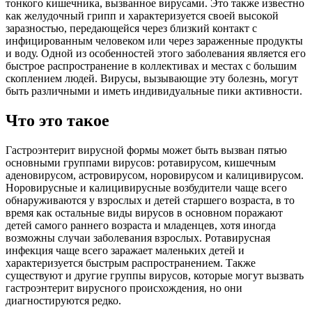
тонкого кишечника, вызванное вирусами. Это также известно
как желудочный грипп и характеризуется своей высокой
заразностью, передающейся через близкий контакт с
инфицированным человеком или через зараженные продукты
и воду. Одной из особенностей этого заболевания является его
быстрое распространение в коллективах и местах с большим
скоплением людей. Вирусы, вызывающие эту болезнь, могут
быть различными и иметь индивидуальные пики активности.
Что это такое
Гастроэнтерит вирусной формы может быть вызван пятью
основными группами вирусов: ротавирусом, кишечным
аденовирусом, астровирусом, норовирусом и калицивирусом.
Норовирусные и калицивирусные возбудители чаще всего
обнаруживаются у взрослых и детей старшего возраста, в то
время как остальные виды вирусов в основном поражают
детей самого раннего возраста и младенцев, хотя иногда
возможны случаи заболевания взрослых. Ротавирусная
инфекция чаще всего заражает маленьких детей и
характеризуется быстрым распространением. Также
существуют и другие группы вирусов, которые могут вызвать
гастроэнтерит вирусного происхождения, но они
диагностируются редко.