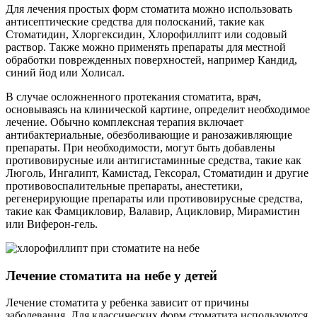
Для лечения простых форм стоматита можно использовать
антисептические средства для полосканий, такие как
Стоматидин, Хлоргексидин, Хлорофиллипт или содовый
раствор. Также можно применять препараты для местной
обработки поврежденных поверхностей, например Кандид,
синий йод или Холисал.
В случае осложненного протекания стоматита, врач,
основываясь на клинической картине, определит необходимое
лечение. Обычно комплексная терапия включает
антибактериальные, обезболивающие и ранозаживляющие
препараты. При необходимости, могут быть добавлены
противовирусные или антигистаминные средства, такие как
Люголь, Ингалипт, Камистад, Гексорал, Стоматидин и другие
противовоспалительные препараты, анестетики,
регенерирующие препараты или противовирусные средства,
такие как Фамцикловир, Валавир, Ацикловир, Мирамистин
или Виферон-гель.
Лечение стоматита на небе у детей
Лечение стоматита у ребенка зависит от причины
заболевания. Для классических форм стоматита используются