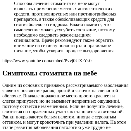
Способы лечения стоматита на небе могут
включать применение местных антисептических
средств, противовирусных или противогрибковых
препаратов, а также обезболивающих средств для
снятия болевого синдрома. Важно помнить, что
самолечение может усугубить состояние, поэтому
необходимо следовать рекомендациям
специалиста. Врачи рекомендуют также обратить
внимание на гигиену полости рта и правильное
питание, чтобы ускорить процесс выздоровления.
https://www.youtube.com/embed/Pvvj0UXrYs0
Симптомы стоматита на небе
Одним из основных признаков рассматриваемого заболевания
является появление ранок, эрозий и язвочек на слизистой
оболочке. Вначале пораженное место просто краснеет и
слегка припухает, но не вызывает неприятных ощущений,
поэтому остается незамеченным. Если не получить лечение,
слизистая на пораженных участках становится язвительной.
Ранки покрываются белым налетом, иногда с сероватым
оттенком, и могут кровоточить при удалении налета. На этом
этапе развития заболевания патологию уже трудно не