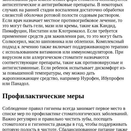
антисептические и антигрибковые препараты. В некоторых
случаях на ранней стадии воспаления достаточно обработки
слизистой оболочки ротовой полости содовым раствором.
Если врач назначает местное противогрибковое лечение, то
это могут быть гели, мази или кремы, такие как Кандид,
Пимафуцин, Нистатин или Клотримазол. Если требуется
применение средств для заживления ран, то это могут быть
Солкосерил, масло шиповника или облепихи. Комплексный
подход к лечению также включает поддерживающую терапию
с использованием витаминов или иммуномодуляторов. При
вирусном или аллергическом стоматите назначаются
соответствующие препараты, такие как противовирусные и
антигистаминные. Если ребенок испытывает дискомфорт из-
за повышенной температуры, ему можно дать
жаропонижающее средство, например Нурофен, Ибупрофен
или Панадол.
Профилактические меры
Соблюдение правил гигиены всегда занимает первое место в
списке мер по профилактике стоматологических заболеваний.
Важно регулярно и правильно чистить зубы, посещать
стоматолога и гигиениста дважды в год, чтобы поддерживать
ротовую полость в чистоте. Сбалансированное питание также