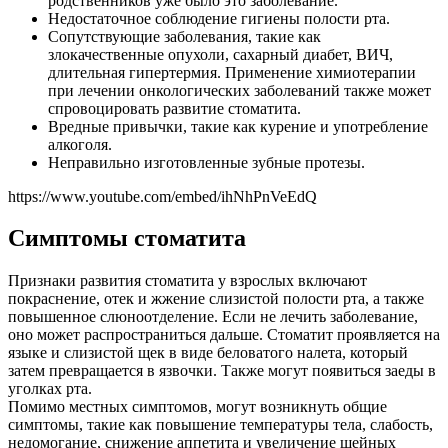
родственников уже было это заболевание.
Недостаточное соблюдение гигиены полости рта.
Сопутствующие заболевания, такие как
злокачественные опухоли, сахарный диабет, ВИЧ,
длительная гипертермия. Применение химиотерапии
при лечении онкологических заболеваний также может
спровоцировать развитие стоматита.
Вредные привычки, такие как курение и употребление
алкоголя.
Неправильно изготовленные зубные протезы.
https://www.youtube.com/embed/ihNhPnVeEdQ
Симптомы стоматита
Признаки развития стоматита у взрослых включают
покраснение, отек и жжение слизистой полости рта, а также
повышенное слюноотделение. Если не лечить заболевание,
оно может распространиться дальше. Стоматит проявляется на
языке и слизистой щек в виде беловатого налета, который
затем превращается в язвочки. Также могут появиться заеды в
уголках рта.
Помимо местных симптомов, могут возникнуть общие
симптомы, такие как повышение температуры тела, слабость,
недомогание, снижение аппетита и увеличение шейных