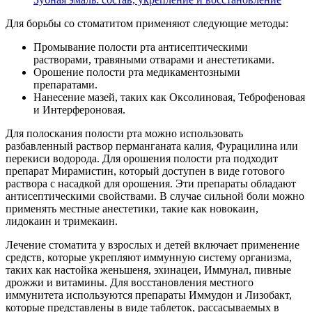
Для борьбы со стоматитом применяют следующие методы:
Промывание полости рта антисептическими
растворами, травяными отварами и анестетиками.
Орошение полости рта медикаментозными
препаратами.
Нанесение мазей, таких как Оксолиновая, Теброфеновая
и Интерфероновая.
Для полоскания полости рта можно использовать
разбавленный раствор перманганата калия, Фурацилина или
перекиси водорода. Для орошения полости рта подходит
препарат Мирамистин, который доступен в виде готового
раствора с насадкой для орошения. Эти препараты обладают
антисептическими свойствами. В случае сильной боли можно
применять местные анестетики, такие как новокаин,
лидокаин и тримекаин.
Лечение стоматита у взрослых и детей включает применение
средств, которые укрепляют иммунную систему организма,
таких как настойка женьшеня, эхинацеи, Иммунал, пивные
дрожжи и витамины. Для восстановления местного
иммунитета используются препараты Иммудон и Лизобакт,
которые представлены в виде таблеток, рассасываемых в