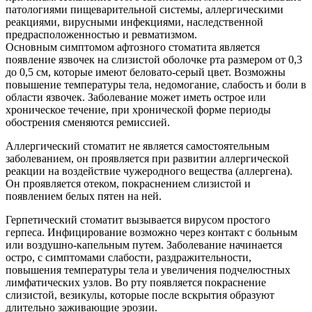
патологиями пищеварительной системы, аллергическими
реакциями, вирусными инфекциями, наследственной
предрасположенностью и ревматизмом.
Основным симптомом афтозного стоматита является
появление язвочек на слизистой оболочке рта размером от 0,3
до 0,5 см, которые имеют беловато-серый цвет. Возможны
повышение температуры тела, недомогание, слабость и боли в
области язвочек. Заболевание может иметь острое или
хроническое течение, при хронической форме периоды
обострения сменяются ремиссией.
Аллергический стоматит не является самостоятельным
заболеванием, он проявляется при развитии аллергической
реакции на воздействие чужеродного вещества (аллергена).
Он проявляется отеком, покраснением слизистой и
появлением белых пятен на ней.
Герпетический стоматит вызывается вирусом простого
герпеса. Инфицирование возможно через контакт с больным
или воздушно-капельным путем. Заболевание начинается
остро, с симптомами слабости, раздражительности,
повышения температуры тела и увеличения подчелюстных
лимфатических узлов. Во рту появляется покраснение
слизистой, везикулы, которые после вскрытия образуют
длительно заживающие эрозии.