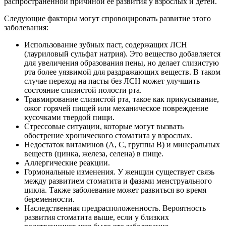
распространенной причиной ее развития у взрослых и детей.
Следующие факторы могут спровоцировать развитие этого
заболевания:
Использование зубных паст, содержащих ЛСН
(лауриловый сульфат натрия). Это вещество добавляется
для увеличения образования пены, но делает слизистую
рта более уязвимой для раздражающих веществ. В таком
случае переход на пасты без ЛСН может улучшить
состояние слизистой полости рта.
Травмирование слизистой рта, такое как прикусывание,
ожог горячей пищей или механическое повреждение
кусочками твердой пищи.
Стрессовые ситуации, которые могут вызвать
обострение хронического стоматита у взрослых.
Недостаток витаминов (А, С, группы В) и минеральных
веществ (цинка, железа, селена) в пище.
Аллергические реакции.
Гормональные изменения. У женщин существует связь
между развитием стоматита и фазами менструального
цикла. Также заболевание может развиться во время
беременности.
Наследственная предрасположенность. Вероятность
развития стоматита выше, если у близких