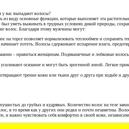
и у вас выпадают волосы?
ть из виду основные функции, которые выполняет эта раститель
был уметь выживать в трудных условиях дикой природы, сохран
ие волос. Благодаря этому мужчины могут:
лос на торсе позволяет нормализовать теплообмен и сохранять те
 начинает потеть. Волосы сдерживают испарение влаги, предотв
мании – нравиться женщинам. Подмышечные и лобковые волосы
усиливают осязание и могут быть эрогенной зоной. Легкое прик
отвращают трение кожи или ткани друг о друга при ходьбе и др
пушистых до грубых и кудрявых. Количество волос на теле завис
, в то время как у других они редки и почти незаметны. Волос
, и важно чувствовать себя комфортно в своей коже, независимо