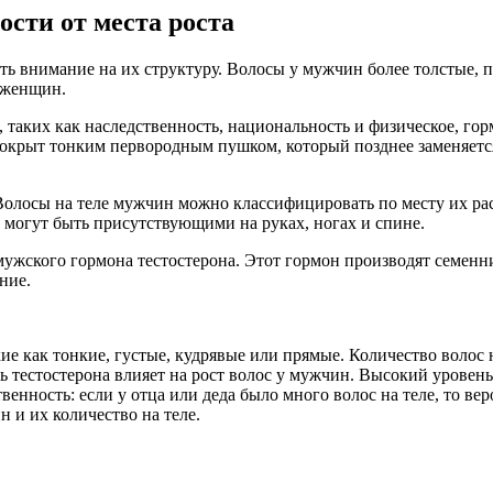
сти от места роста
ть внимание на их структуру. Волосы у мужчин более толстые, п
 женщин.
 таких как наследственность, национальность и физическое, гор
 покрыт тонким первородным пушком, который позднее заменяет
 Волосы на теле мужчин можно классифицировать по месту их рас
 могут быть присутствующими на руках, ногах и спине.
мужского гормона тестостерона. Этот гормон производят семенни
ние.
е как тонкие, густые, кудрявые или прямые. Количество волос на
ь тестостерона влияет на рост волос у мужчин. Высокий уровен
енность: если у отца или деда было много волос на теле, то вер
 и их количество на теле.