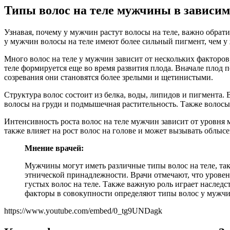
Типы волос на теле мужчины в зависимо
Узнавая, почему у мужчин растут волосы на теле, важно обрати
у мужчин волосы на теле имеют более сильный пигмент, чем у
Много волос на теле у мужчин зависит от нескольких факторов,
теле формируется еще во время развития плода. Вначале плод
созревания они становятся более зрелыми и щетинистыми.
Структура волос состоит из белка, воды, липидов и пигмента.
волосы на груди и подмышечная растительность. Также волосы
Интенсивность роста волос на теле мужчин зависит от уровня 
также влияет на рост волос на голове и может вызывать облысе
Мнение врачей:
Мужчины могут иметь различные типы волос на теле, таки
этнической принадлежности. Врачи отмечают, что уровен
густых волос на теле. Также важную роль играет наследств
факторы в совокупности определяют типы волос у мужчин
https://www.youtube.com/embed/0_tg9UNDagk